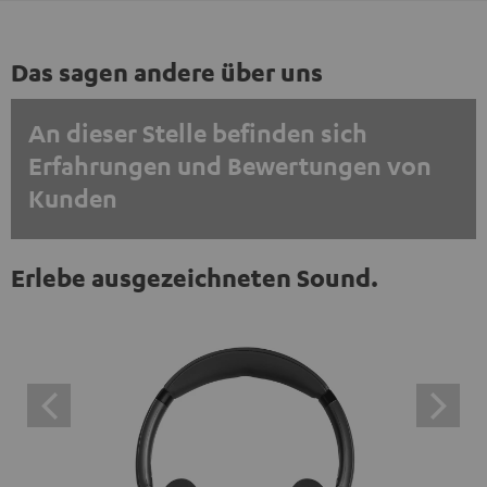
Das sagen andere über uns
An dieser Stelle befinden sich
Erfahrungen und Bewertungen von
Kunden
EINMALIG ZUSTIMMEN UND ANZEIGEN
Erlebe ausgezeichneten Sound.
Externe Inhalte immer anzeigen? In den Daten‑Einstellungen aktivieren
Trustpilot‑Bewertungen sind externe Inhalte. Der
externe Inhalt kann hier mit nur einem Klick angezeigt
werden. Mit dem Anklicken des Inhalts wird zugestimmt,
dass externe Inhalte angezeigt werden. Dabei können
personenbezogene Daten an Drittplattformen