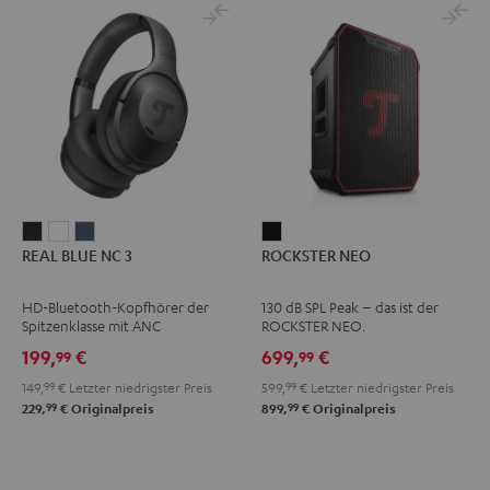
REAL
REAL
REAL
ROCKSTER
REAL BLUE NC 3
ROCKSTER NEO
BLUE
BLUE
BLUE
NEO
NC
NC
NC
Schwarz
HD-Bluetooth-Kopfhörer der
130 dB SPL Peak – das ist der
3
3
3
Spitzenklasse mit ANC
ROCKSTER NEO.
Night
Pearl
Steel
199,
€
699,
€
99
99
Black
White
Blue
149,
99
€
Letzter niedrigster Preis
599,
99
€
Letzter niedrigster Preis
99
99
229,
€
Originalpreis
899,
€
Originalpreis