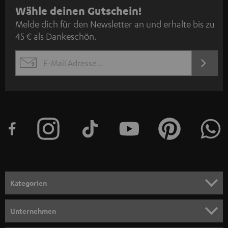
N
Wähle deinen Gutschein!
Melde dich für den Newsletter an und erhalte bis zu
e
45 € als Dankeschön.
w
s
JETZT
EMAIL
l
ANME
WIDGET
e
t
t
e
r
a
n
Kategorien
m
HEIMKINO
e
Unternehmen
l