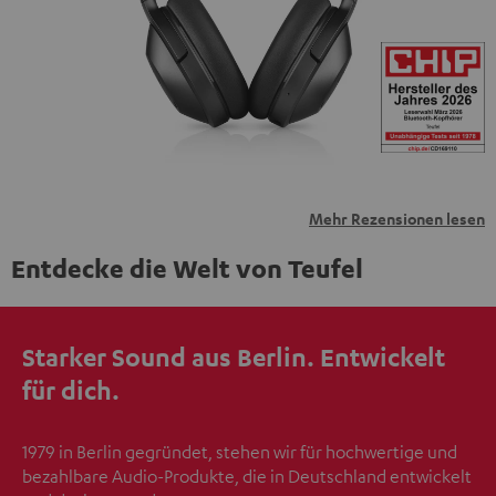
übermittelt werden.
Weitere Informationen sind in der
Datenschutzerklärung unter I zu finden
.
Mehr Rezensionen lesen
Entdecke die Welt von Teufel
Starker Sound aus Berlin. Entwickelt
für dich.
1979 in Berlin gegründet, stehen wir für hochwertige und
bezahlbare Audio-Produkte, die in Deutschland entwickelt