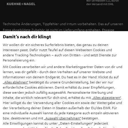
SPANIEN
UNSER MANAGEMENT
FANSHOP
NACHHALTIGKEIT
ITALIEN
NEUHEITEN
Technische Änderungen, Tippfehler und Irrtum vorbehalten. Das auf unseren
UNSERE WERTE
Fotos abgebildete Zubehör ist nicht im Lieferumfang enthalten. Etwaige
USA
Entsorgungsgebühren für Batterien sind im Preis inbegriffen.
Damit‘s nach dir klingt
BILDUNGSRABATT
Wir wollen dir ein sicheres Surferlebnis bieten, das genau zu deinen
©2026 Lautsprecher Teufel GmbH - All rights reserved.
WEITERE LÄNDER
Interessen passt. Dafür nutzt Teufel auf diesen Webseiten Cookies und
GESCHENKGUTSCHEIN
andere Tracking-Technologien – auch von Dritten - und setzt Dienste zur
Personalisierung ein.
Impressum
AGB
Datenschutz
Daten-Einstellungen
EU Data Act
BARRIEREFREIHEIT
Mit Cookies verarbeiten wir und andere Marketingpartner Daten von dir und
Vertrag widerrufen
lernen, was dir gefällt - durch dein Verhalten auf unserer Website und
Informationen von deinem Endgerät. Du hast es in der Hand: Klickst du auf
„Alles ablehnen“
bestätigst du unsere Grundeinstellung, bei der wir nur
erforderliche Cookies aktivieren. Damit erhältst du zwar Empfehlungen,
diese werden jedoch zufällig ausgewählt. Personalisierte Werbung und
Inhalte, die wirklich relevant für dich sind, erhältst du mit
„Alles akzeptieren“
.
Hier willigst du der Verwendung aller Cookies ein sowie der Weitergabe und
der Verarbeitung deiner Daten in Staaten außerhalb der EU/des EWR. Für
eine individuelle Auswahl kannst du jede Kategorie auch einzeln aktivieren
bzw. deaktivieren und mit
„Auswahl übernehmen“
bestätigen.
Alle Einwilligungen kannst du unter „Daten-Einstellungen“ jederzeit