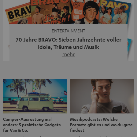
moderne Streaming-Funktionen und hohe Flexibilität in
einem einzigen Gerät – und zeigt, dass man für großen
Sound heute keine klassische HiFi-Anlage mehr braucht.
Du fragst dich, warum der MOTIV® XL deine […]
ENTERTAINMENT
70 Jahre BRAVO: Sieben Jahrzehnte voller
Idole, Träume und Musik
mehr
Wer in den 80ern, 90ern oder frühen 2000ern
aufgewachsen ist, kennt wahrscheinlich dieses Gefühl:
die BRAVO kaufen, durchblättern, Poster aufhängen. Seit
1956 begleitet das Magazin Jugendliche durch Rock und
Pop, kleine Schwärmereien und große Fragen. Zum 70.
Jubiläum werfen wir einen Blick zurück. Vom Filmheft zur
Jugendmarke: Wie die BRAVO ihren Ton fand Als die […]
Musikpodcasts: Welche
Camper-Ausrüstung mal
Formate gibt es und wo du gute
anders: 5 praktische Gadgets
findest
für Van & Co.