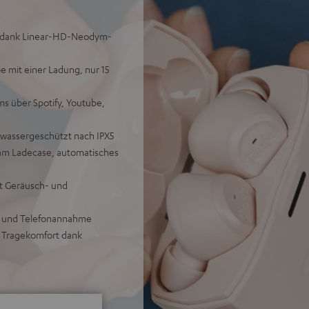
en dank Linear-HD-Neodym-
e mit einer Ladung, nur 15
s über Spotify, Youtube,
lwassergeschützt nach IPX5
 am Ladecase, automatisches
it Geräusch- und
g und Telefonannahme
r Tragekomfort dank