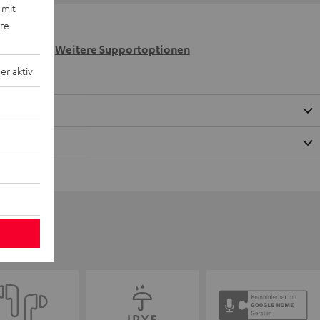
 mit
ere
 wir
n.
Weitere Supportoptionen
r aktiv