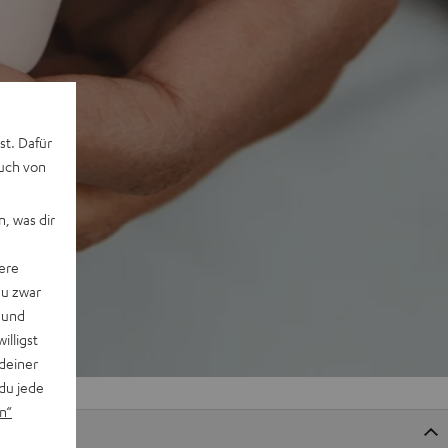
st. Dafür
auch von
, was dir
ere
du zwar
 und
willigst
deiner
du jede
n“