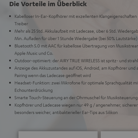
Die Vorteile im Überblick
Kabelloser In-Ear-Kopfhörer mit exzellenten Klangeigenschaft
Treiber
Mehr als 25 Std. Akkulaufzeit mit Ladecase, über 6 Std. Wiedergab
Min. Aufladen für über 1 Stunde Wiedergabe (bei 50% Lautstärke)
Bluetooth 5.0 mit AAC für kabellose Übertragung von Musikstream
Apple Music und Co.
Outdoor-optimiert: der AIRY TRUE WIRELESS ist spritz- und strah
Anzeige des Akkuzustandes auf iOS, Android, am Kopfhörer und
Pairing wenn das Ladecase geöffnet wird
Headset-Funktion: zwei Mikrofone für optimale Sprachqualität m
Echounterdrückung
Smarte Touch-Steuerung an der Ohrmuschel für Musiksteuerun
Kopfhörer und Ladecase wiegen nur 49 g / angenehmer, sichere
besonders weicher, antibakterieller Ear-Tips aus Silikon