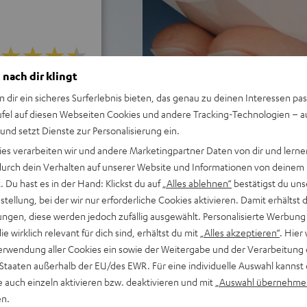
 nach dir klingt
i 1252 Bewertungen)
n dir ein sicheres Surferlebnis bieten, das genau zu deinen Interessen pas
ufel auf diesen Webseiten Cookies und andere Tracking-Technologien – 
 und setzt Dienste zur Personalisierung ein.
WERTUNGEN
ies verarbeiten wir und andere Marketingpartner Daten von dir und lernen
- durch dein Verhalten auf unserer Website und Informationen von deinem
 Du hast es in der Hand: Klickst du auf
„Alles ablehnen“
bestätigst du uns
tellung, bei der wir nur erforderliche Cookies aktivieren. Damit erhältst 
ngen, diese werden jedoch zufällig ausgewählt. Personalisierte Werbung
die wirklich relevant für dich sind, erhältst du mit
„Alles akzeptieren“
. Hier 
erwendung aller Cookies ein sowie der Weitergabe und der Verarbeitung 
 Staaten außerhalb der EU/des EWR. Für eine individuelle Auswahl kannst 
e auch einzeln aktivieren bzw. deaktivieren und mit
„Auswahl übernehme
en.