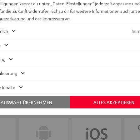
willigungen kannst du unter „Daten-Einstellungen“ jederzeit anpassen und
für die Zukunft widerrufen. Schau dir für weitere Informationen auch uns
Keinen Store in der Nähe? Kein Problem,
utzerklärung
und das
Impressum
an.
beratung
beraten dich auch persönlich am Telefo
Hier Termin buchen
rlich
Imme
e
ing
lisierung
 Inhalte
AUSWAHL ÜBERNEHMEN
ALLES AKZEPTIEREN