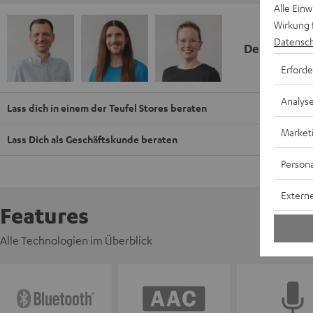
Alle Ein
Wirkung 
Datensch
Deine Kauf
Erforde
Analys
Lass dich in einem der Teufel Stores beraten
Market
Lass Dich als Geschäftskunde beraten
Persona
Externe
Features
Alle Technologien im Überblick