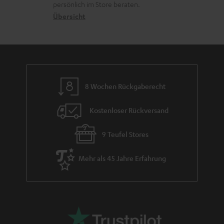
a
c
a
persönlich im Store beraten.
n
t
k
Übersicht
n
e
n
t
n
a
i
h
e
m
8 Wochen Rückgaberecht
e
Kostenloser Rückversand
9 Teufel Stores
Mehr als 45 Jahre Erfahrung