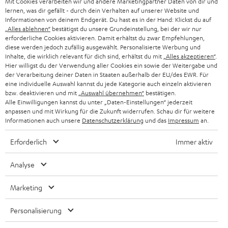
Mit Cookies verarbeiten wir und andere Marketingpartner Daten von dir und
ÖSTERREICH
SMART HOME
lernen, was dir gefällt - durch dein Verhalten auf unserer Website und
GESCHÄFTSKUNDEN
Informationen von deinem Endgerät. Du hast es in der Hand: Klickst du auf
„Alles ablehnen“
bestätigst du unsere Grundeinstellung, bei der wir nur
SCHWEIZ
BLUETOOTH-LAUTSPRECHER
PARTNERPROGRAMM
erforderliche Cookies aktivieren. Damit erhältst du zwar Empfehlungen,
diese werden jedoch zufällig ausgewählt. Personalisierte Werbung und
KOPFHÖRER
Inhalte, die wirklich relevant für dich sind, erhältst du mit
„Alles akzeptieren“
.
NIEDERLANDE
BLOG
Hier willigst du der Verwendung aller Cookies ein sowie der Weitergabe und
der Verarbeitung deiner Daten in Staaten außerhalb der EU/des EWR. Für
BLUETOOTH-KOPFHÖRER
NEWSLETTER
eine individuelle Auswahl kannst du jede Kategorie auch einzeln aktivieren
BELGIEN
bzw. deaktivieren und mit
„Auswahl übernehmen“
bestätigen.
STEREOANLAGEN
Alle Einwilligungen kannst du unter „Daten-Einstellungen“ jederzeit
STORES
anpassen und mit Wirkung für die Zukunft widerrufen. Schau dir für weitere
FRANKREICH
LAUTSPRECHER
Informationen auch unsere
Datenschutzerklärung
und das
Impressum
an.
DEINE VORTEILE BEI TEUFEL
Erforderlich
Immer aktiv
POLEN
ULTIMA-SERIE
TEUFEL STORY
Analyse
IN-EAR-KOPFHÖRER
SPANIEN
UNSER MANAGEMENT
Marketing
FANSHOP
NACHHALTIGKEIT
ITALIEN
NEUHEITEN
Personalisierung
Technische Änderungen, Tippfehler und Irrtum vorbehalten. Das auf unseren
UNSERE WERTE
Fotos abgebildete Zubehör ist nicht im Lieferumfang enthalten. Etwaige
USA