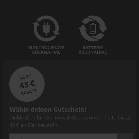
BIS ZU
45 €
RABATT
N
Wähle deinen Gutschein!
Melde dich für den Newsletter an und erhalte bis zu
e
45 € als Dankeschön.
w
s