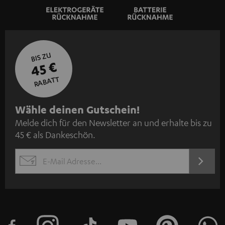
BIS ZU
45 €
RABATT
N
Wähle deinen Gutschein!
Melde dich für den Newsletter an und erhalte bis zu
e
45 € als Dankeschön.
w
s
JETZT
EMAIL
l
ANME
WIDGET
e
t
t