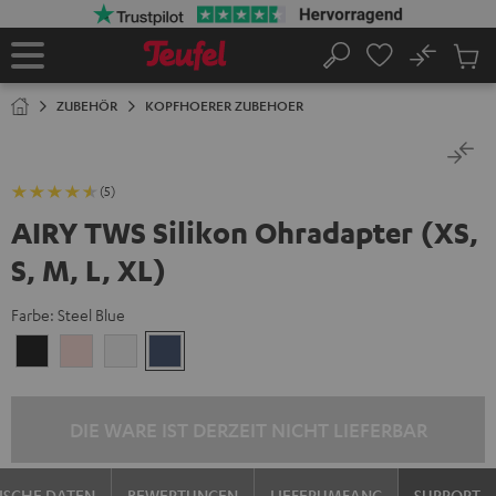
ZUM
NHALT
RINGEN
No
Abs
Startseite
Suche
Artike
im
ZUBEHÖR
KOPFHOERER ZUBEHOER
Waren
(5)
AIRY TWS Silikon Ohradapter (XS,
S, M, L, XL)
Farbe:
Steel Blue
Night
Pale
Silver
Steel
Black
Gold
White
Blue
DIE WARE IST DERZEIT NICHT LIEFERBAR
ISCHE DATEN
BEWERTUNGEN
LIEFERUMFANG
SUPPORT