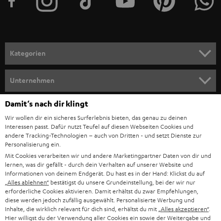
e
r
a
n
Kategorien
m
HEIMKINO
e
Unternehmen
l
HEIMKINO-KOMPLETTANLAGEN
SUPPORT
Damit‘s nach dir klingt
d
Teufel Onlineshops
Wir wollen dir ein sicheres Surferlebnis bieten, das genau zu deinen
SOUNDBAR
u
KARRIERE
Interessen passt. Dafür nutzt Teufel auf diesen Webseiten Cookies und
DEUTSCHLAND
n
andere Tracking-Technologien – auch von Dritten - und setzt Dienste zur
HIFI-LAUTSPRECHER
Personalisierung ein.
PRESSE & MARKETING
g
Mit Cookies verarbeiten wir und andere Marketingpartner Daten von dir und
ÖSTERREICH
SMART HOME
lernen, was dir gefällt - durch dein Verhalten auf unserer Website und
GESCHÄFTSKUNDEN
Informationen von deinem Endgerät. Du hast es in der Hand: Klickst du auf
„Alles ablehnen“
bestätigst du unsere Grundeinstellung, bei der wir nur
SCHWEIZ
BLUETOOTH-LAUTSPRECHER
PARTNERPROGRAMM
erforderliche Cookies aktivieren. Damit erhältst du zwar Empfehlungen,
diese werden jedoch zufällig ausgewählt. Personalisierte Werbung und
KOPFHÖRER
Inhalte, die wirklich relevant für dich sind, erhältst du mit
„Alles akzeptieren“
.
NIEDERLANDE
BLOG
Hier willigst du der Verwendung aller Cookies ein sowie der Weitergabe und