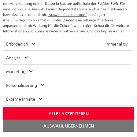
der Verarbeitung deiner Daten in Staaten außerhalb der EU/des EWR. Für
BLUETOOTH-KOPFHÖRER
NEWSLETTER
eine individuelle Auswahl kannst du jede Kategorie auch einzeln aktivieren
BELGIEN
bzw. deaktivieren und mit
„Auswahl übernehmen“
bestätigen.
STEREOANLAGEN
Alle Einwilligungen kannst du unter „Daten-Einstellungen“ jederzeit
STORES
anpassen und mit Wirkung für die Zukunft widerrufen. Schau dir für weitere
FRANKREICH
LAUTSPRECHER
Informationen auch unsere
Datenschutzerklärung
und das
Impressum
an.
DEINE VORTEILE BEI TEUFEL
Erforderlich
Immer aktiv
POLEN
ULTIMA-SERIE
TEUFEL STORY
Analyse
IN-EAR-KOPFHÖRER
SPANIEN
UNSER MANAGEMENT
Marketing
FANSHOP
NACHHALTIGKEIT
ITALIEN
NEUHEITEN
Personalisierung
Technische Änderungen, Tippfehler und Irrtum vorbehalten. Das auf unseren
UNSERE WERTE
Fotos abgebildete Zubehör ist nicht im Lieferumfang enthalten. Etwaige
USA
Entsorgungsgebühren für Batterien sind im Preis inbegriffen.
Externe Inhalte
BILDUNGSRABATT
©2026 Lautsprecher Teufel GmbH - All rights reserved.
WEITERE LÄNDER
ALLES AKZEPTIEREN
GESCHENKGUTSCHEIN
Chat
Impressum
AGB
Datenschutz
Daten-Einstellungen
EU Data Act
AUSWAHL ÜBERNEHMEN
starten
BARRIEREFREIHEIT
Vertrag widerrufen