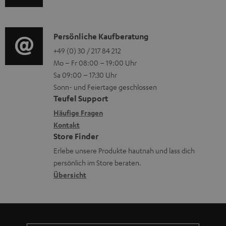
u
r
o
d
o
n
i
K
Persönliche Kaufberatung
g
e
o
o
+49 (0) 30 / 217 84 212
e
n
Mo – Fr 08:00 – 19:00 Uhr
-
n
r
z
Sa 09:00 – 17:30 Uhr
L
t
ä
u
Sonn- und Feiertage geschlossen
e
a
t
Teufel Support
r
x
k
e
Häufige Fragen
G
i
Kontakt
t
R
a
Store Finder
k
d
ü
r
Erlebe unsere Produkte hautnah und lass dich
o
a
c
a
persönlich im Store beraten.
n
t
k
Übersicht
n
e
n
t
n
a
i
h
e