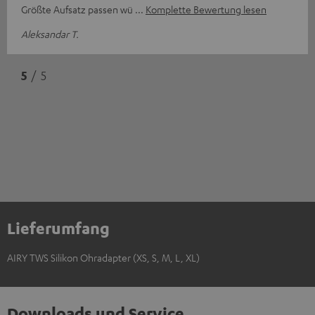
Größte Aufsatz passen wü
Komplette Bewertung lesen
Aleksandar T.
5
/ 5
Lieferumfang
AIRY TWS Silikon Ohradapter (XS, S, M, L, XL)
Downloads und Service