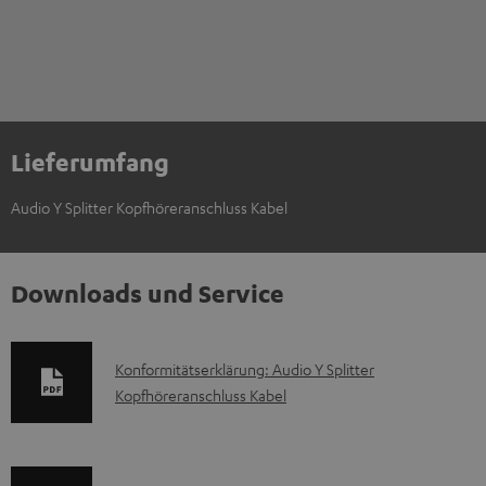
Lieferumfang
Audio Y Splitter Kopfhöreranschluss Kabel
Downloads und Service
D
Konformitätserklärung: Audio Y Splitter
Kopfhöreranschluss Kabel
o
k
u