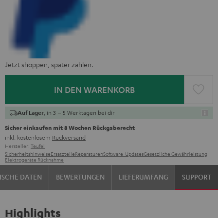
Jetzt shoppen, später zahlen.
IN DEN WARENKORB
, in 3 – 5 Werktagen bei dir
Auf Lager
Sicher einkaufen mit 8 Wochen Rückgaberecht
inkl. kostenlosem
Rückversand
Hersteller:
Teufel
Sicherheitshinweise
Ersatzteile
Reparaturen
Software-Updates
Gesetzliche Gewährleistung
Elektrogeräte Rücknahme
ISCHE DATEN
BEWERTUNGEN
LIEFERUMFANG
SUPPORT
Highlights