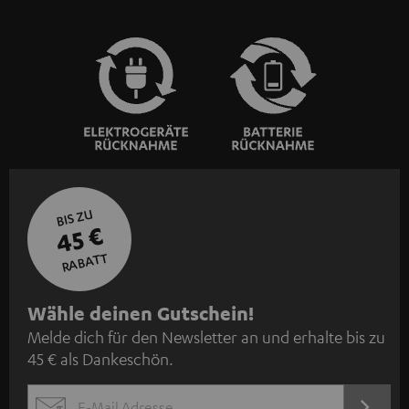
BIS ZU
45 €
RABATT
N
Wähle deinen Gutschein!
Melde dich für den Newsletter an und erhalte bis zu
e
45 € als Dankeschön.
w
s