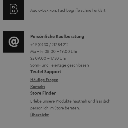
k
r
t
e
A
Audio-Lexikon: Fachbegriffe schnell erklärt
t
l
i
n
u
r
a
o
z
d
o
d
n
u
i
K
Persönliche Kaufberatung
g
e
e
m
o
o
+49 (0) 30 / 217 84 212
e
n
n
V
Mo – Fr 08:00 – 19:00 Uhr
-
n
r
z
e
Sa 09:00 – 17:30 Uhr
L
t
ä
u
r
Sonn- und Feiertage geschlossen
e
a
t
Teufel Support
r
s
x
k
e
Häufige Fragen
G
a
i
Kontakt
t
R
a
n
Store Finder
k
d
ü
r
d
Erlebe unsere Produkte hautnah und lass dich
o
a
c
a
persönlich im Store beraten.
n
t
k
Übersicht
n
e
n
t