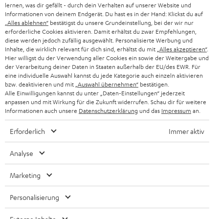
SMART HOME
lernen, was dir gefällt - durch dein Verhalten auf unserer Website und
GESCHÄFTSKUNDEN
Informationen von deinem Endgerät. Du hast es in der Hand: Klickst du auf
„Alles ablehnen“
bestätigst du unsere Grundeinstellung, bei der wir nur
SCHWEIZ
BLUETOOTH-LAUTSPRECHER
PARTNERPROGRAMM
erforderliche Cookies aktivieren. Damit erhältst du zwar Empfehlungen,
diese werden jedoch zufällig ausgewählt. Personalisierte Werbung und
KOPFHÖRER
Inhalte, die wirklich relevant für dich sind, erhältst du mit
„Alles akzeptieren“
.
NIEDERLANDE
BLOG
Hier willigst du der Verwendung aller Cookies ein sowie der Weitergabe und
der Verarbeitung deiner Daten in Staaten außerhalb der EU/des EWR. Für
BLUETOOTH-KOPFHÖRER
NEWSLETTER
eine individuelle Auswahl kannst du jede Kategorie auch einzeln aktivieren
BELGIEN
bzw. deaktivieren und mit
„Auswahl übernehmen“
bestätigen.
STEREOANLAGEN
Alle Einwilligungen kannst du unter „Daten-Einstellungen“ jederzeit
STORES
anpassen und mit Wirkung für die Zukunft widerrufen. Schau dir für weitere
FRANKREICH
LAUTSPRECHER
Informationen auch unsere
Datenschutzerklärung
und das
Impressum
an.
DEINE VORTEILE BEI TEUFEL
Erforderlich
Immer aktiv
POLEN
ULTIMA-SERIE
TEUFEL STORY
Analyse
IN-EAR-KOPFHÖRER
SPANIEN
UNSER MANAGEMENT
Marketing
FANSHOP
NACHHALTIGKEIT
ITALIEN
NEUHEITEN
Personalisierung
Technische Änderungen, Tippfehler und Irrtum vorbehalten. Das auf unseren
UNSERE WERTE
Fotos abgebildete Zubehör ist nicht im Lieferumfang enthalten. Etwaige
USA
Entsorgungsgebühren für Batterien sind im Preis inbegriffen.