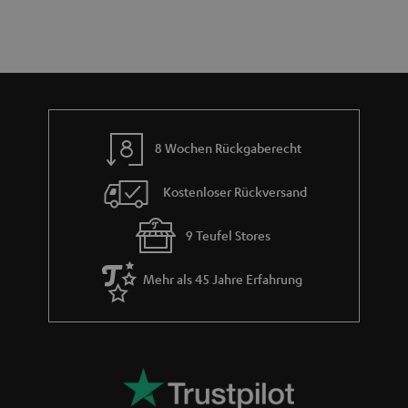
n
a
i
h
e
m
e
8 Wochen Rückgaberecht
Kostenloser Rückversand
9 Teufel Stores
Mehr als 45 Jahre Erfahrung