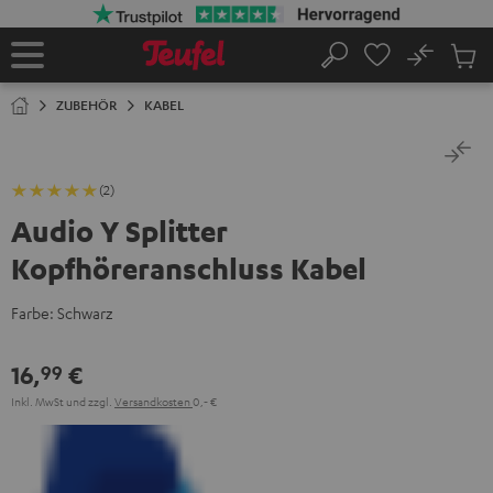
ZUM
NHALT
RINGEN
No
Abs
Startseite
Suche
Artike
im
ZUBEHÖR
KABEL
Waren
(2)
Audio Y Splitter
Kopfhöreranschluss Kabel
Farbe:
Schwarz
16,
€
99
Inkl. MwSt
und zzgl.
Versandkosten
0,‐ €