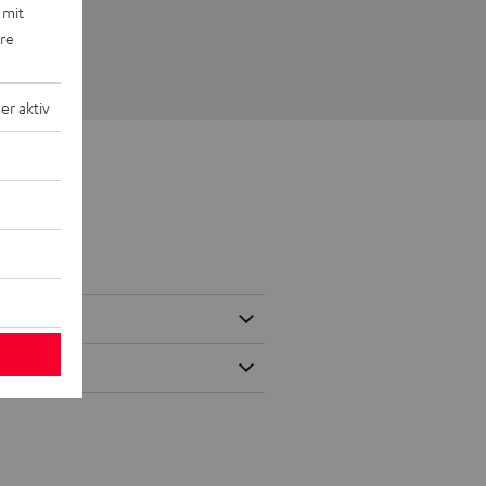
 mit
ere
r aktiv