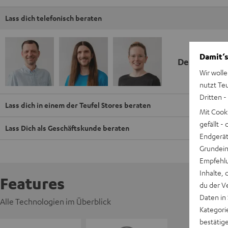
Lass dich telefonisch beraten
Damit‘s
Deine Kauf
Wir wolle
nutzt Te
Dritten -
Lass dich in einem der Teufel Stores beraten
Mit Cook
gefällt 
Lass Dich als Geschäftskunde beraten
Endgerät.
Grundeins
Empfehlu
Inhalte, 
Features
du der V
Daten in
Alle Technologien im Überblick
Kategori
bestätig