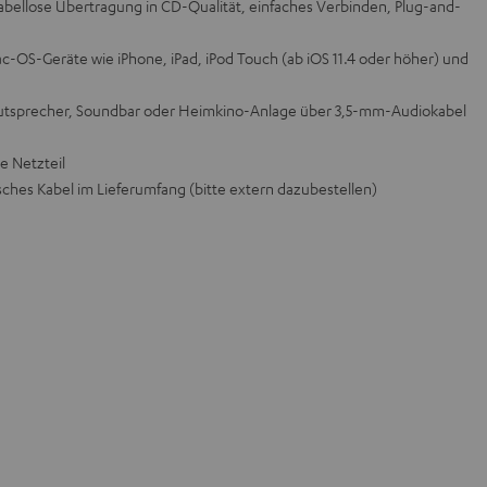
 kabellose Übertragung in CD-Qualität, einfaches Verbinden, Plug-and-
ac-OS-Geräte wie iPhone, iPad, iPod Touch (ab iOS 11.4 oder höher) und
lautsprecher, Soundbar oder Heimkino-Anlage über 3,5-mm-Audiokabel
 Netzteil
sches Kabel im Lieferumfang (bitte extern dazubestellen)