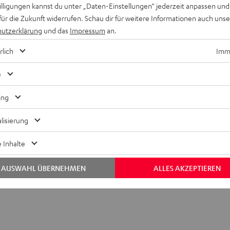
willigungen kannst du unter „Daten-Einstellungen“ jederzeit anpassen und
für die Zukunft widerrufen. Schau dir für weitere Informationen auch uns
utzerklärung
und das
Impressum
an.
rlich
Imme
e
ing
AirPlay 2 Audio-Adapter
erhandbuch
lisierung
 Inhalte
bmessungen
AUSWAHL ÜBERNEHMEN
ALLES AKZEPTIEREN
nschlüsse