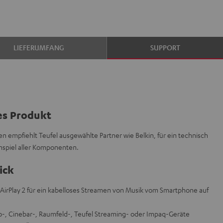
LIEFERUMFANG
SUPPORT
es Produkt
n empfiehlt Teufel ausgewählte Partner wie Belkin, für ein technisch
spiel aller Komponenten.
ick
irPlay 2 für ein kabelloses Streamen von Musik vom Smartphone auf
bo-, Cinebar-, Raumfeld-, Teufel Streaming- oder Impaq-Geräte