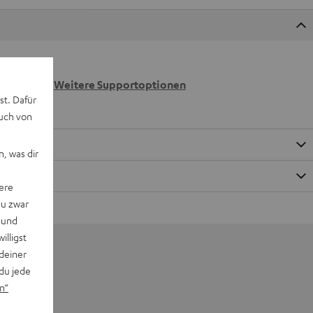
 wir
n.
Weitere Supportoptionen
st. Dafür
auch von
, was dir
ere
du zwar
 und
willigst
deiner
du jede
n“