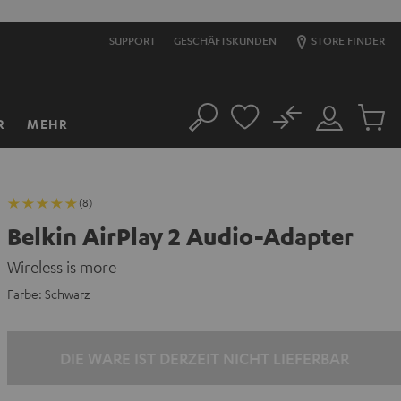
SUPPORT
GESCHÄFTSKUNDEN
STORE FINDER
No
R
MEHR
Suche
Mein
Artikel
Konto
im
Warenk
(8)
Belkin AirPlay 2 Audio-Adapter
Wireless is more
Farbe:
Schwarz
DIE WARE IST DERZEIT NICHT LIEFERBAR