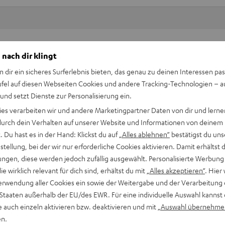
Keinen Store in der Nähe? Kein Problem,
 nach dir klingt
beratung
beraten dich auch persönlich am Telefo
n dir ein sicheres Surferlebnis bieten, das genau zu deinen Interessen pas
Hier Termin buchen
ufel auf diesen Webseiten Cookies und andere Tracking-Technologien – 
 und setzt Dienste zur Personalisierung ein.
ies verarbeiten wir und andere Marketingpartner Daten von dir und lernen
- durch dein Verhalten auf unserer Website und Informationen von deinem
 Du hast es in der Hand: Klickst du auf
„Alles ablehnen“
bestätigst du uns
tellung, bei der wir nur erforderliche Cookies aktivieren. Damit erhältst 
ngen, diese werden jedoch zufällig ausgewählt. Personalisierte Werbung
die wirklich relevant für dich sind, erhältst du mit
„Alles akzeptieren“
. Hier 
erwendung aller Cookies ein sowie der Weitergabe und der Verarbeitung 
 Staaten außerhalb der EU/des EWR. Für eine individuelle Auswahl kannst 
e auch einzeln aktivieren bzw. deaktivieren und mit
„Auswahl übernehme
en.