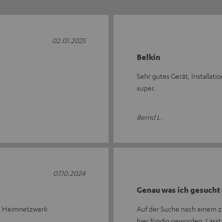
02.01.2025
Belkin
Sehr gutes Gerät, Installat
super.
Bernd L.
07.10.2024
Genau was ich gesucht
as Heimnetzwerk
Auf der Suche nach einem zu
hier fündig geworden. Lässt