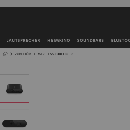
ZUM
NHALT
RINGEN
LAUTSPRECHER
HEIMKINO
SOUNDBARS
BLUETO
Startseite
ZUBEHÖR
WIRELESS ZUBEHOER