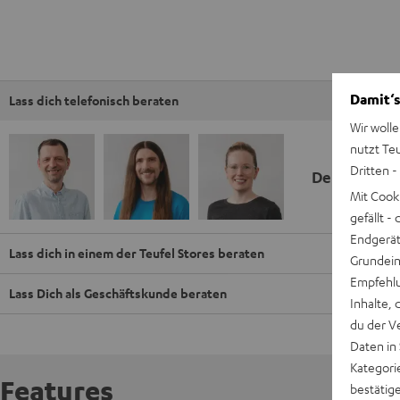
Damit‘s
Lass dich telefonisch beraten
Wir wolle
nutzt Te
Dritten -
Deine Kauf
Mit Cook
gefällt 
Endgerät.
Lass dich in einem der Teufel Stores beraten
Grundeins
Empfehlu
Lass Dich als Geschäftskunde beraten
Inhalte, 
du der V
Daten in
Kategori
Features
bestätig