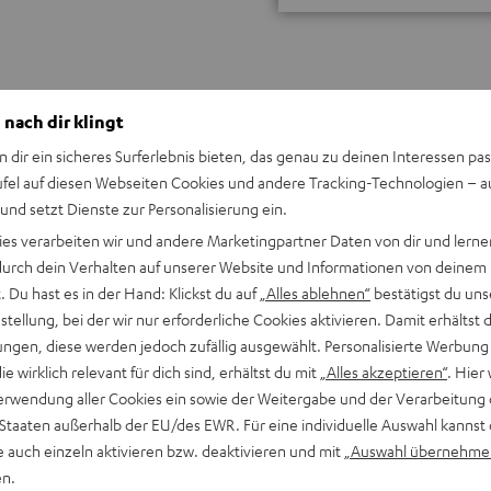
 nach dir klingt
n dir ein sicheres Surferlebnis bieten, das genau zu deinen Interessen pas
ufel auf diesen Webseiten Cookies und andere Tracking-Technologien – 
Keinen Store in der Nähe? Kein Problem,
 und setzt Dienste zur Personalisierung ein.
beratung
beraten dich auch persönlich am Telefo
ies verarbeiten wir und andere Marketingpartner Daten von dir und lernen
Hier Termin buchen
- durch dein Verhalten auf unserer Website und Informationen von deinem
 Du hast es in der Hand: Klickst du auf
„Alles ablehnen“
bestätigst du uns
tellung, bei der wir nur erforderliche Cookies aktivieren. Damit erhältst 
ngen, diese werden jedoch zufällig ausgewählt. Personalisierte Werbung
die wirklich relevant für dich sind, erhältst du mit
„Alles akzeptieren“
. Hier 
erwendung aller Cookies ein sowie der Weitergabe und der Verarbeitung 
 Staaten außerhalb der EU/des EWR. Für eine individuelle Auswahl kannst 
e auch einzeln aktivieren bzw. deaktivieren und mit
„Auswahl übernehme
en.