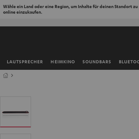
Wähle ein Land oder eine Region, um Inhalte für deinen Standort zu
online einzukaufen.
ZUM
NHALT
RINGEN
LAUTSPRECHER
HEIMKINO
SOUNDBARS
BLUETO
Startseite