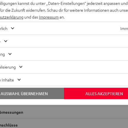
willigungen kannst du unter „Daten-Einstellungen“ jederzeit anpassen und
für die Zukunft widerrufen. Schau dir für weitere Informationen auch uns
utzerklärung
und das
Impressum
an.
rlich
Imme
e
ing
lisierung
 Inhalte
MSTER
ll aufspielender, handlicher Aluminium-Soundbar im praktischen
AUSWAHL ÜBERNEHMEN
ALLES AKZEPTIEREN
 Progressives Double Bass System für lauten, bassstarken Sound
bmessungen
nschlüsse