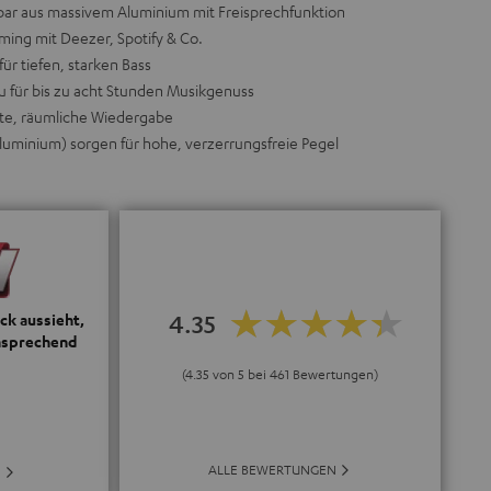
ar aus massivem Aluminium mit Freisprechfunktion
ming mit Deezer, Spotify & Co.
ür tiefen, starken Bass
ku für bis zu acht Stunden Musikgenuss
erte, räumliche Wiedergabe
luminium) sorgen für hohe, verzerrungsfreie Pegel
4.35
ck aussieht,
ansprechend
(4.35 von 5 bei 461 Bewertungen)
ALLE BEWERTUNGEN
E