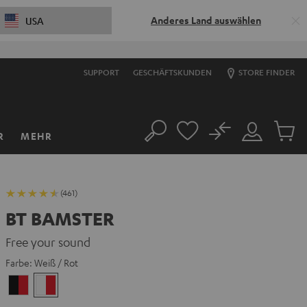
Anderes Land auswählen
USA
SUPPORT
GESCHÄFTSKUNDEN
STORE FINDER
No
R
MEHR
Suche
Mein
Artikel
Konto
im
Warenk
(461)
BT BAMSTER
Free your sound
Farbe:
Weiß / Rot
Schwarz
Weiß
/
/