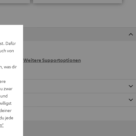
st. Dafür
auch von
 wir
n.
Weitere Supportoptionen
, was dir
ere
du zwar
 und
willigst
deiner
du jede
n“