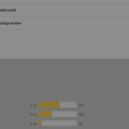
lektronik
autsprecher
5
251
4
156
3
28