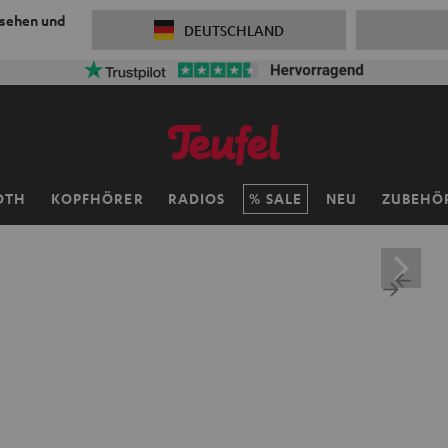
 sehen und
DEUTSCHLAND
OTH
KOPFHÖRER
RADIOS
SALE
NEU
ZUBEHÖ