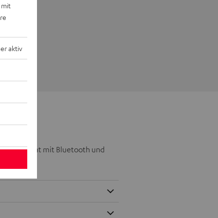
 mit
ere
r aktiv
 Mini-Format mit Bluetooth und
 unterwegs.