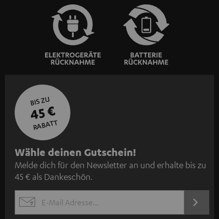
BIS ZU
45 €
RABATT
N
Wähle deinen Gutschein!
Melde dich für den Newsletter an und erhalte bis zu
e
45 € als Dankeschön.
w
s
JETZT
EMAIL
l
ANME
WIDGET