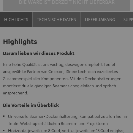
DIE WARE IST DERZEIT NICHT LIEFERBAR
HIGHLIGHTS
TECHNISCHE DATEN
LIEFERUMFANG
SUP
Highlights
Darum lieben wir dieses Produkt
Eine hohe Qualität ist uns wichtig, deswegen empfiehlt Teufel
ausgewählte Partner wie Celexon, für ein technisch exzellentes
Zusammenspiel aller Komponenten. Mit den Deckenhalterungen
montierst du alle gängigen Beamer sicher, einfach und optisch
ansprechend.
Die Vorteile im Überblick
Universelle Beamer-Deckenhalterung, kompatibel zu allen hier im
Teufel Webshop erhältlichen Beamern und Projektoren
Horizontal jeweils um 8 Grad, vertikal jeweils um 15 Grad neigbar,