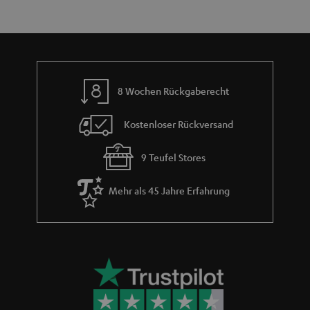
h
e
m
e
8 Wochen Rückgaberecht
Kostenloser Rückversand
9 Teufel Stores
Mehr als 45 Jahre Erfahrung