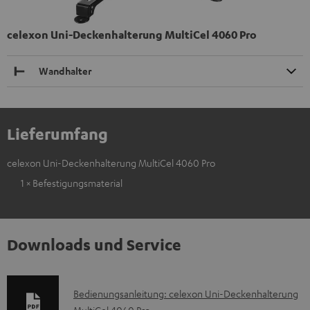
celexon Uni-Deckenhalterung MultiCel 4060 Pro
Wandhalter
Lieferumfang
celexon Uni-Deckenhalterung MultiCel 4060 Pro
1 × Befestigungsmaterial
Downloads und Service
D
Bedienungsanleitung: celexon Uni-Deckenhalterung
MultiCel 4060 Pro