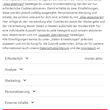
„Alles ablehnen“
bestätigst du unsere Grundeinstellung, bei der wir nur
SCHWEIZ
BLUETOOTH-LAUTSPRECHER
PARTNERPROGRAMM
erforderliche Cookies aktivieren. Damit erhältst du zwar Empfehlungen,
diese werden jedoch zufällig ausgewählt. Personalisierte Werbung und
KOPFHÖRER
Inhalte, die wirklich relevant für dich sind, erhältst du mit
„Alles akzeptieren“
.
NIEDERLANDE
BLOG
Hier willigst du der Verwendung aller Cookies ein sowie der Weitergabe und
der Verarbeitung deiner Daten in Staaten außerhalb der EU/des EWR. Für
BLUETOOTH-KOPFHÖRER
NEWSLETTER
eine individuelle Auswahl kannst du jede Kategorie auch einzeln aktivieren
BELGIEN
bzw. deaktivieren und mit
„Auswahl übernehmen“
bestätigen.
STEREOANLAGEN
Alle Einwilligungen kannst du unter „Daten-Einstellungen“ jederzeit
STORES
anpassen und mit Wirkung für die Zukunft widerrufen. Schau dir für weitere
FRANKREICH
LAUTSPRECHER
Informationen auch unsere
Datenschutzerklärung
und das
Impressum
an.
DEINE VORTEILE BEI TEUFEL
Erforderlich
Immer aktiv
POLEN
ULTIMA-SERIE
TEUFEL STORY
Analyse
IN-EAR-KOPFHÖRER
SPANIEN
UNSER MANAGEMENT
Marketing
FANSHOP
NACHHALTIGKEIT
ITALIEN
NEUHEITEN
Personalisierung
Technische Änderungen, Tippfehler und Irrtum vorbehalten. Das auf unseren
UNSERE WERTE
Fotos abgebildete Zubehör ist nicht im Lieferumfang enthalten. Etwaige
USA
Entsorgungsgebühren für Batterien sind im Preis inbegriffen.
Externe Inhalte
BILDUNGSRABATT