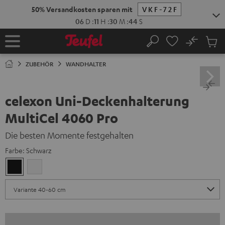
ZUM
50% Versandkosten sparen mit
VKF-72F
NHALT
RINGEN
06
D
:
11
H
:
30
M
:
44
S
No
Abs
Startseite
Suche
Artike
im
ZUBEHÖR
WANDHALTER
Waren
celexon Uni-Deckenhalterung
MultiCel 4060 Pro
Die besten Momente festgehalten
Farbe:
Schwarz
Schwarz
Weiß