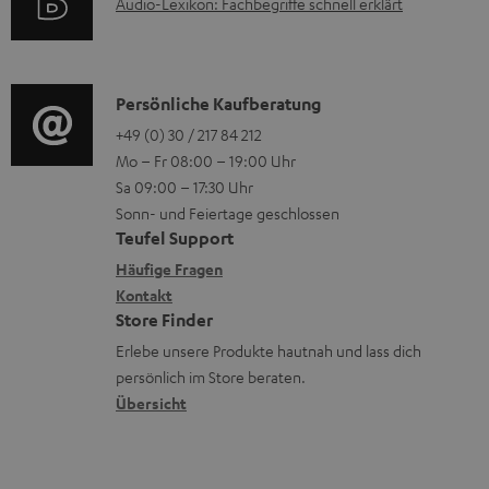
A
Audio-Lexikon: Fachbegriffe schnell erklärt
n
t
i
u
t
r
o
d
e
o
n
i
K
Persönliche Kaufberatung
r
g
e
o
o
+49 (0) 30 / 217 84 212
l
e
n
Mo – Fr 08:00 – 19:00 Uhr
-
n
a
r
z
Sa 09:00 – 17:30 Uhr
L
t
d
ä
u
Sonn- und Feiertage geschlossen
e
a
e
t
Teufel Support
r
x
k
n
e
Häufige Fragen
G
i
Kontakt
t
R
a
Store Finder
k
d
ü
r
Erlebe unsere Produkte hautnah und lass dich
o
a
c
a
persönlich im Store beraten.
n
t
k
Übersicht
n
e
n
t
n
a
i