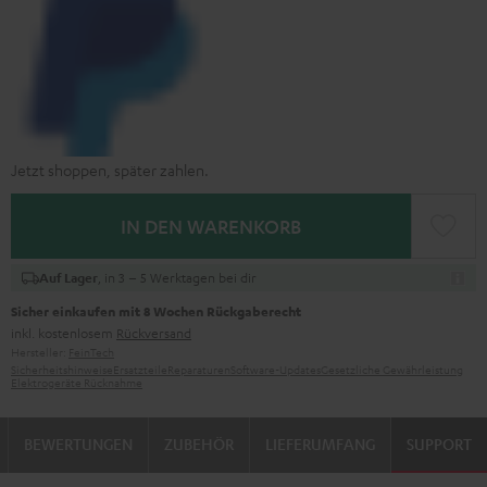
Jetzt shoppen, später zahlen.
IN DEN WARENKORB
, in 3 – 5 Werktagen bei dir
Auf Lager
Sicher einkaufen mit 8 Wochen Rückgaberecht
inkl. kostenlosem
Rückversand
Hersteller:
FeinTech
Sicherheitshinweise
Ersatzteile
Reparaturen
Software-Updates
Gesetzliche Gewährleistung
Elektrogeräte Rücknahme
BEWERTUNGEN
ZUBEHÖR
LIEFERUMFANG
SUPPORT