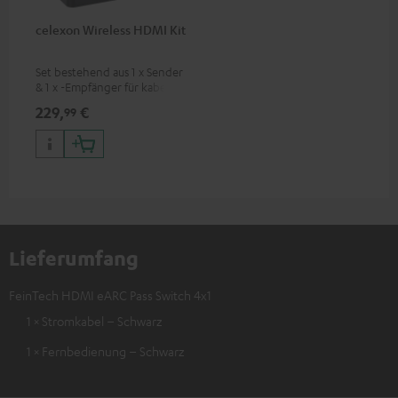
celexon Wireless HDMI Kit
Set bestehend aus 1 x Sender
& 1 x -Empfänger für kabellose
HDMI-Signalübertragung
229,
€
99
(Audio/Video) bis zu 30
Metern (Sichtverbindung)
Lieferumfang
FeinTech HDMI eARC Pass Switch 4x1
1 × Stromkabel – Schwarz
1 × Fernbedienung – Schwarz