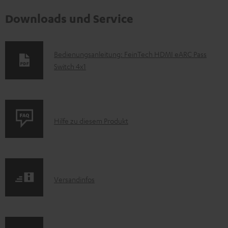
Downloads und Service
D
Bedienungsanleitung: FeinTech HDMI eARC Pass
Switch 4x1
o
k
u
m
P
Hilfe zu diesem Produkt
e
r
n
o
t
d
e
I
Versandinfos
u
z
n
k
u
f
t
m
o