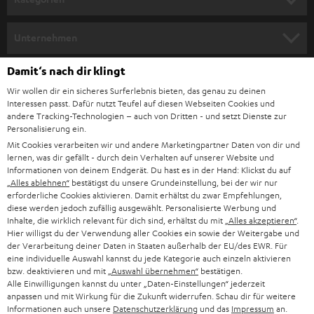
m
HEIMKINO
e
Unternehmen
l
HEIMKINO-KOMPLETTANLAGEN
SUPPORT
Damit‘s nach dir klingt
d
Teufel Onlineshops
Wir wollen dir ein sicheres Surferlebnis bieten, das genau zu deinen
SOUNDBAR
u
KARRIERE
Interessen passt. Dafür nutzt Teufel auf diesen Webseiten Cookies und
DEUTSCHLAND
n
andere Tracking-Technologien – auch von Dritten - und setzt Dienste zur
HIFI-LAUTSPRECHER
Personalisierung ein.
PRESSE & MARKETING
g
Mit Cookies verarbeiten wir und andere Marketingpartner Daten von dir und
ÖSTERREICH
SMART HOME
lernen, was dir gefällt - durch dein Verhalten auf unserer Website und
GESCHÄFTSKUNDEN
Informationen von deinem Endgerät. Du hast es in der Hand: Klickst du auf
„Alles ablehnen“
bestätigst du unsere Grundeinstellung, bei der wir nur
SCHWEIZ
BLUETOOTH-LAUTSPRECHER
PARTNERPROGRAMM
erforderliche Cookies aktivieren. Damit erhältst du zwar Empfehlungen,
diese werden jedoch zufällig ausgewählt. Personalisierte Werbung und
KOPFHÖRER
Inhalte, die wirklich relevant für dich sind, erhältst du mit
„Alles akzeptieren“
.
NIEDERLANDE
BLOG
Hier willigst du der Verwendung aller Cookies ein sowie der Weitergabe und
der Verarbeitung deiner Daten in Staaten außerhalb der EU/des EWR. Für
BLUETOOTH-KOPFHÖRER
NEWSLETTER
eine individuelle Auswahl kannst du jede Kategorie auch einzeln aktivieren
BELGIEN
bzw. deaktivieren und mit
„Auswahl übernehmen“
bestätigen.
STEREOANLAGEN
Alle Einwilligungen kannst du unter „Daten-Einstellungen“ jederzeit
STORES
anpassen und mit Wirkung für die Zukunft widerrufen. Schau dir für weitere
FRANKREICH
LAUTSPRECHER
Informationen auch unsere
Datenschutzerklärung
und das
Impressum
an.