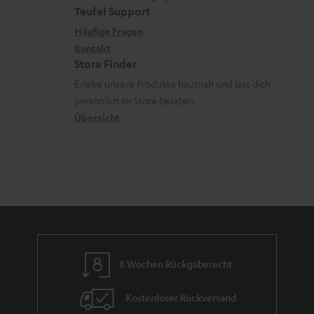
e
a
t
Teufel Support
r
s
x
k
e
Häufige Fragen
G
a
i
Kontakt
t
R
a
n
Store Finder
k
d
ü
r
d
Erlebe unsere Produkte hautnah und lass dich
o
a
c
a
persönlich im Store beraten.
n
t
k
Übersicht
n
e
n
t
n
a
i
h
e
m
e
8 Wochen Rückgaberecht
Kostenloser Rückversand