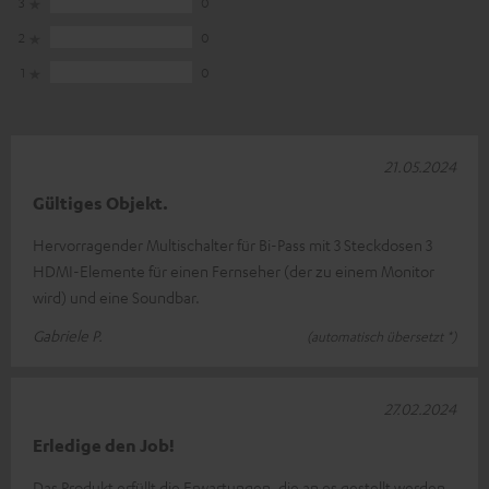
3
0
2
0
1
0
21.05.2024
Gültiges Objekt.
Hervorragender Multischalter für Bi-Pass mit 3 Steckdosen 3
HDMI-Elemente für einen Fernseher (der zu einem Monitor
wird) und eine Soundbar.
Gabriele P.
(automatisch übersetzt *)
27.02.2024
Erledige den Job!
Das Produkt erfüllt die Erwartungen, die an es gestellt werden.