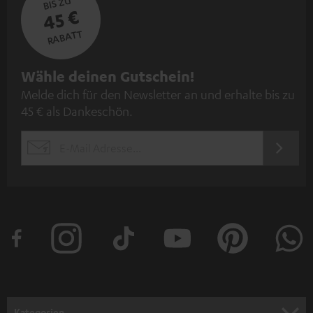
BIS ZU
45 €
RABATT
N
Wähle deinen Gutschein!
Melde dich für den Newsletter an und erhalte bis zu
e
45 € als Dankeschön.
w
s
JETZT
EMAIL
l
ANME
WIDGET
e
t
t
e
r
a
n
Kategorien