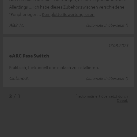
Allerdings ... Ich habe dieses Zubehör zwischen verschiedene
"Peripherieger
Komplette Bewertung lesen
Alain M.
(automatisch übersetzt *)
17.08.2023
eARC Pasa Switch
Praktisch, funktionell und einfach zu installieren.
Giuliano B.
(automatisch übersetzt *)
*
3
/ 3
automatisiert übersetzt durch
DeepL