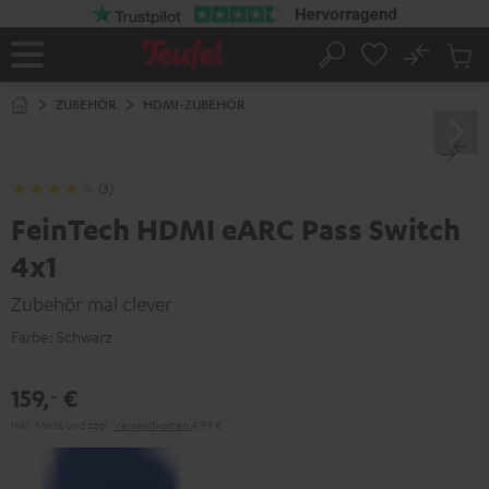
ZUM
NHALT
RINGEN
No
Abs
Startseite
Suche
Artike
im
ZUBEHÖR
HDMI-ZUBEHÖR
Waren
(3)
FeinTech HDMI eARC Pass Switch
4x1
Zubehör mal clever
Farbe:
Schwarz
159,
€
‐
Inkl. MwSt
und zzgl.
Versandkosten
4,99 €