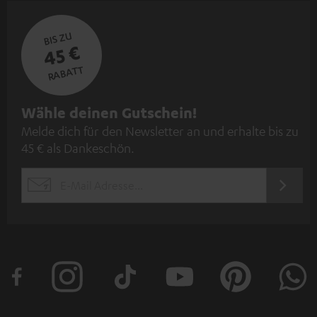
BIS ZU
45 €
RABATT
N
Wähle deinen Gutschein!
Melde dich für den Newsletter an und erhalte bis zu
e
45 € als Dankeschön.
w
s
JETZT
EMAIL
l
ANME
WIDGET
e
t
t
e
r