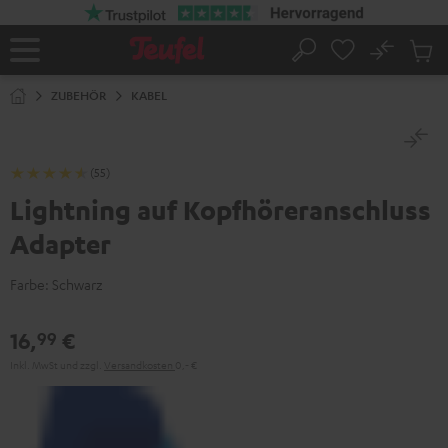
ZUM
NHALT
RINGEN
No
Abs
Startseite
Suche
Artike
im
ZUBEHÖR
KABEL
Waren
(55)
Lightning auf Kopfhöreranschluss
Adapter
Farbe:
Schwarz
16,
€
99
Inkl. MwSt
und zzgl.
Versandkosten
0,‐ €