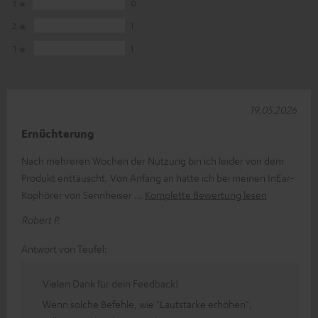
3
0
2
1
1
1
19.05.2026
Ernüchterung
Nach mehreren Wochen der Nutzung bin ich leider von dem
Produkt enttäuscht. Von Anfang an hatte ich bei meinen InEar-
Kophörer von Sennheiser
Komplette Bewertung lesen
Robert P.
Antwort von Teufel:
Vielen Dank für dein Feedback!
Wenn solche Befehle, wie "Lautstärke erhöhen",