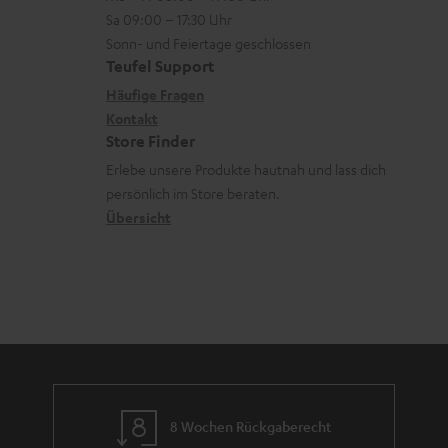
-
n
r
z
e
Sa 09:00 – 17:30 Uhr
L
t
ä
u
r
Sonn- und Feiertage geschlossen
e
a
t
Teufel Support
r
s
x
k
e
Häufige Fragen
G
a
i
Kontakt
t
R
a
n
Store Finder
k
d
ü
r
d
Erlebe unsere Produkte hautnah und lass dich
o
a
c
a
persönlich im Store beraten.
n
t
k
Übersicht
n
e
n
t
n
a
i
h
e
m
e
8 Wochen Rückgaberecht