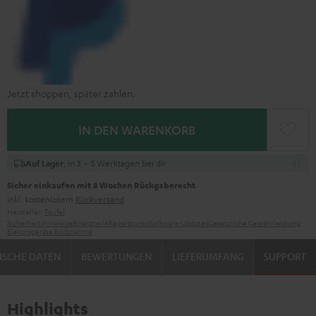
Jetzt shoppen, später zahlen.
IN DEN WARENKORB
, in 3 – 5 Werktagen bei dir
Auf Lager
Sicher einkaufen mit 8 Wochen Rückgaberecht
inkl. kostenlosem
Rückversand
Hersteller:
Teufel
Sicherheitshinweise
Ersatzteile
Reparaturen
Software-Updates
Gesetzliche Gewährleistung
Elektrogeräte Rücknahme
ISCHE DATEN
BEWERTUNGEN
LIEFERUMFANG
SUPPORT
Highlights