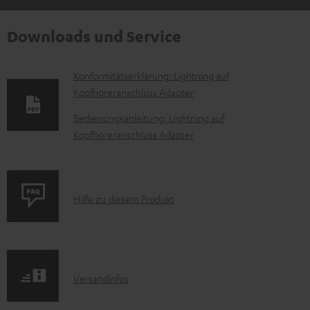
Downloads und Service
D
Konformitätserklärung: Lightning auf
Kopfhöreranschluss Adapter
o
k
Bedienungsanleitung: Lightning auf
Kopfhöreranschluss Adapter
u
m
e
P
n
Hilfe zu diesem Produkt
r
t
o
e
d
z
I
Versandinfos
u
u
n
k
m