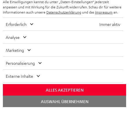
Alle Einwilligungen kannst du unter „Daten-Einstellungen“ jederzeit
STORES
anpassen und mit Wirkung für die Zukunft widerrufen. Schau dir für weitere
FRANKREICH
LAUTSPRECHER
Informationen auch unsere
Datenschutzerklärung
und das
Impressum
an.
DEINE VORTEILE BEI TEUFEL
Erforderlich
Immer aktiv
POLEN
ULTIMA-SERIE
TEUFEL STORY
Analyse
IN-EAR-KOPFHÖRER
SPANIEN
UNSER MANAGEMENT
Marketing
FANSHOP
NACHHALTIGKEIT
ITALIEN
NEUHEITEN
Personalisierung
Technische Änderungen, Tippfehler und Irrtum vorbehalten. Das auf unseren
UNSERE WERTE
Fotos abgebildete Zubehör ist nicht im Lieferumfang enthalten. Etwaige
USA
Entsorgungsgebühren für Batterien sind im Preis inbegriffen.
Externe Inhalte
BILDUNGSRABATT
©2026 Lautsprecher Teufel GmbH - All rights reserved.
WEITERE LÄNDER
ALLES AKZEPTIEREN
GESCHENKGUTSCHEIN
Chat
Impressum
AGB
Datenschutz
Daten-Einstellungen
EU Data Act
AUSWAHL ÜBERNEHMEN
starten
BARRIEREFREIHEIT
Vertrag widerrufen