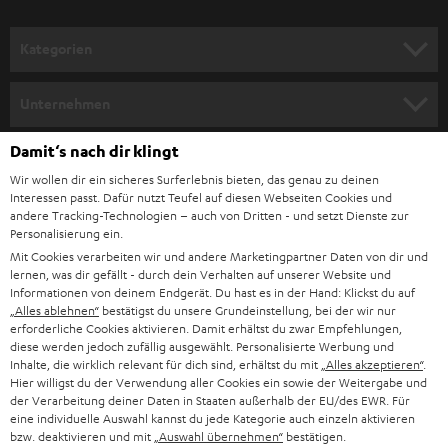
a
n
Kategorien
m
HEIMKINO
e
Unternehmen
l
HEIMKINO-KOMPLETTANLAGEN
SUPPORT
Damit‘s nach dir klingt
d
Teufel Onlineshops
Wir wollen dir ein sicheres Surferlebnis bieten, das genau zu deinen
SOUNDBAR
u
KARRIERE
Interessen passt. Dafür nutzt Teufel auf diesen Webseiten Cookies und
DEUTSCHLAND
n
andere Tracking-Technologien – auch von Dritten - und setzt Dienste zur
HIFI-LAUTSPRECHER
Personalisierung ein.
PRESSE & MARKETING
g
Mit Cookies verarbeiten wir und andere Marketingpartner Daten von dir und
ÖSTERREICH
SMART HOME
lernen, was dir gefällt - durch dein Verhalten auf unserer Website und
GESCHÄFTSKUNDEN
Informationen von deinem Endgerät. Du hast es in der Hand: Klickst du auf
„Alles ablehnen“
bestätigst du unsere Grundeinstellung, bei der wir nur
SCHWEIZ
BLUETOOTH-LAUTSPRECHER
PARTNERPROGRAMM
erforderliche Cookies aktivieren. Damit erhältst du zwar Empfehlungen,
diese werden jedoch zufällig ausgewählt. Personalisierte Werbung und
KOPFHÖRER
Inhalte, die wirklich relevant für dich sind, erhältst du mit
„Alles akzeptieren“
.
NIEDERLANDE
BLOG
Hier willigst du der Verwendung aller Cookies ein sowie der Weitergabe und
der Verarbeitung deiner Daten in Staaten außerhalb der EU/des EWR. Für
BLUETOOTH-KOPFHÖRER
NEWSLETTER
eine individuelle Auswahl kannst du jede Kategorie auch einzeln aktivieren
BELGIEN
bzw. deaktivieren und mit
„Auswahl übernehmen“
bestätigen.
STEREOANLAGEN