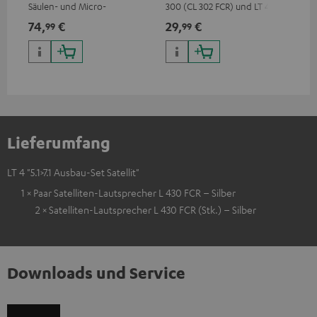
Säulen- und Micro-
300 (CL 302 FCR) und LT 4 (L
Lautsprecher
430 FCR) Lautsprecher
74,
€
29,
€
16
99
99
Lieferumfang
LT 4 "5.1>7.1 Ausbau-Set Satellit"
1 × Paar Satelliten-Lautsprecher L 430 FCR – Silber
2 × Satelliten-Lautsprecher L 430 FCR (Stk.) – Silber
Downloads und Service