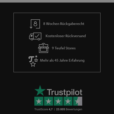
n
a
i
h
e
m
8 Wochen Rückgaberecht
e
Kostenloser Rückversand
9 Teufel Stores
Mehr als 45 Jahre Erfahrung