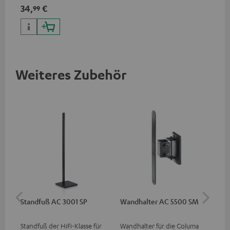
34,
€
99
Weiteres Zubehör
Standfuß AC 3001 SP
Wandhalter AC 5500 SM
Lev
Standfuß der HiFi-Klasse für
Wandhalter für die Columa
Sp