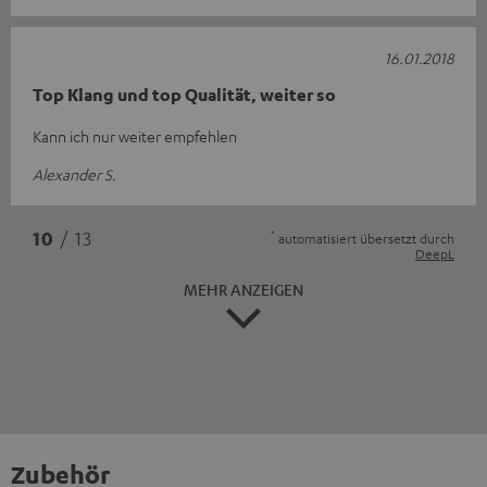
16.01.2018
Top Klang und top Qualität, weiter so
Kann ich nur weiter empfehlen
Alexander S.
*
10
/ 13
automatisiert übersetzt durch
DeepL
MEHR ANZEIGEN
Zubehör