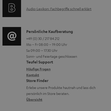
u
k
t
A
Audio-Lexikon: Fachbegriffe schnell erklärt
n
t
i
u
t
r
o
d
e
o
n
i
K
Persönliche Kaufberatung
r
g
e
o
o
+49 (0) 30 / 217 84 212
l
e
n
Mo – Fr 08:00 – 19:00 Uhr
-
n
a
r
z
Sa 09:00 – 17:30 Uhr
L
t
d
ä
u
Sonn- und Feiertage geschlossen
e
a
e
t
Teufel Support
r
x
k
n
e
Häufige Fragen
G
i
Kontakt
t
R
a
Store Finder
k
d
ü
r
Erlebe unsere Produkte hautnah und lass dich
o
a
c
a
persönlich im Store beraten.
n
t
k
Übersicht
n
e
n
t