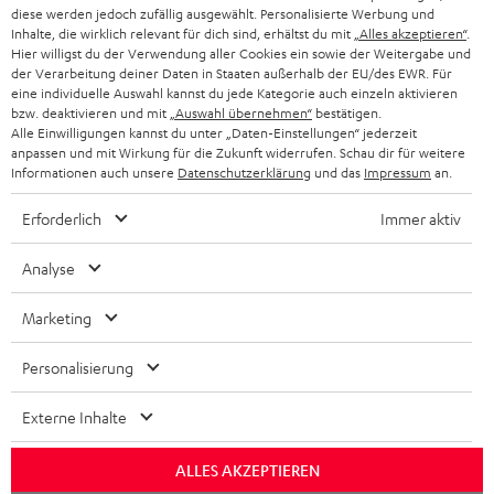
diese werden jedoch zufällig ausgewählt. Personalisierte Werbung und
KOPFHÖRER
Inhalte, die wirklich relevant für dich sind, erhältst du mit
„Alles akzeptieren“
.
NIEDERLANDE
BLOG
Hier willigst du der Verwendung aller Cookies ein sowie der Weitergabe und
der Verarbeitung deiner Daten in Staaten außerhalb der EU/des EWR. Für
BLUETOOTH-KOPFHÖRER
NEWSLETTER
eine individuelle Auswahl kannst du jede Kategorie auch einzeln aktivieren
BELGIEN
bzw. deaktivieren und mit
„Auswahl übernehmen“
bestätigen.
STEREOANLAGEN
Alle Einwilligungen kannst du unter „Daten-Einstellungen“ jederzeit
STORES
anpassen und mit Wirkung für die Zukunft widerrufen. Schau dir für weitere
FRANKREICH
LAUTSPRECHER
Informationen auch unsere
Datenschutzerklärung
und das
Impressum
an.
DEINE VORTEILE BEI TEUFEL
Erforderlich
Immer aktiv
POLEN
ULTIMA-SERIE
TEUFEL STORY
Analyse
IN-EAR-KOPFHÖRER
SPANIEN
UNSER MANAGEMENT
Marketing
FANSHOP
NACHHALTIGKEIT
ITALIEN
NEUHEITEN
Personalisierung
Technische Änderungen, Tippfehler und Irrtum vorbehalten. Das auf unseren
UNSERE WERTE
Fotos abgebildete Zubehör ist nicht im Lieferumfang enthalten. Etwaige
USA
Entsorgungsgebühren für Batterien sind im Preis inbegriffen.
Externe Inhalte
BILDUNGSRABATT
©2026 Lautsprecher Teufel GmbH - All rights reserved.
WEITERE LÄNDER
ALLES AKZEPTIEREN
GESCHENKGUTSCHEIN