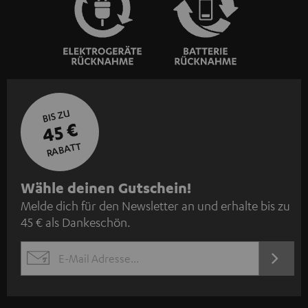
BIS ZU
45 €
RABATT
N
Wähle deinen Gutschein!
Melde dich für den Newsletter an und erhalte bis zu
e
45 € als Dankeschön.
w
s
JETZT
EMAIL
l
ANME
WIDGET
e