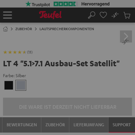
ZUM
NHALT
RINGEN
No
Abs
Startseite
Suche
Artike
im
ZUBEHÖR
LAUTSPRECHERKOMPONENTEN
Waren
(13)
LT 4 "5.1>7.1 Ausbau-Set Satellit"
Farbe:
Silber
Schwarz
Silber
DIE WARE IST DERZEIT NICHT LIEFERBAR
BEWERTUNGEN
ZUBEHÖR
LIEFERUMFANG
SUPPORT