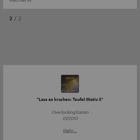
2
/ 2
"Lass es krachen: Teufel Motiv 5"
OverlockingStation
07/2010
Mehr...