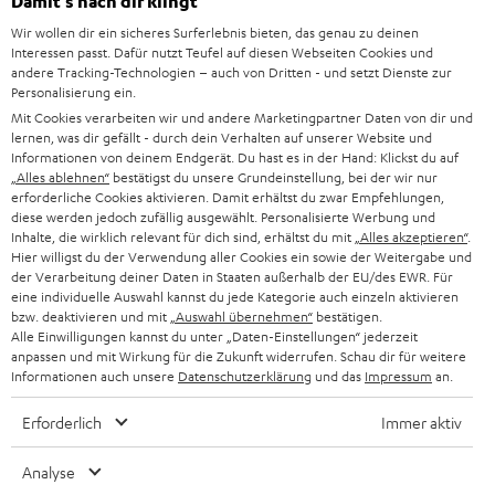
Damit‘s nach dir klingt
HEIMKINO
e
Unternehmen
Wir wollen dir ein sicheres Surferlebnis bieten, das genau zu deinen
Interessen passt. Dafür nutzt Teufel auf diesen Webseiten Cookies und
l
HEIMKINO-KOMPLETTANLAGEN
andere Tracking-Technologien – auch von Dritten - und setzt Dienste zur
SUPPORT
d
Teufel Onlineshops
Personalisierung ein.
SOUNDBAR
Mit Cookies verarbeiten wir und andere Marketingpartner Daten von dir und
u
KARRIERE
lernen, was dir gefällt - durch dein Verhalten auf unserer Website und
DEUTSCHLAND
n
Informationen von deinem Endgerät. Du hast es in der Hand: Klickst du auf
HIFI-LAUTSPRECHER
PRESSE & MARKETING
„Alles ablehnen“
bestätigst du unsere Grundeinstellung, bei der wir nur
g
erforderliche Cookies aktivieren. Damit erhältst du zwar Empfehlungen,
ÖSTERREICH
SMART HOME
diese werden jedoch zufällig ausgewählt. Personalisierte Werbung und
GESCHÄFTSKUNDEN
Inhalte, die wirklich relevant für dich sind, erhältst du mit
„Alles akzeptieren“
.
Hier willigst du der Verwendung aller Cookies ein sowie der Weitergabe und
SCHWEIZ
BLUETOOTH-LAUTSPRECHER
PARTNERPROGRAMM
der Verarbeitung deiner Daten in Staaten außerhalb der EU/des EWR. Für
eine individuelle Auswahl kannst du jede Kategorie auch einzeln aktivieren
KOPFHÖRER
bzw. deaktivieren und mit
„Auswahl übernehmen“
bestätigen.
NIEDERLANDE
BLOG
Alle Einwilligungen kannst du unter „Daten-Einstellungen“ jederzeit
anpassen und mit Wirkung für die Zukunft widerrufen. Schau dir für weitere
BLUETOOTH-KOPFHÖRER
NEWSLETTER
Informationen auch unsere
Datenschutzerklärung
und das
Impressum
an.
BELGIEN
STEREOANLAGEN
STORES
Erforderlich
Immer aktiv
FRANKREICH
LAUTSPRECHER
DEINE VORTEILE BEI TEUFEL
Analyse