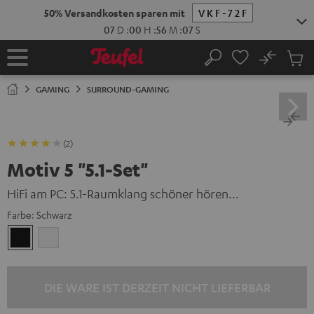
ZUM
NHALT
RINGEN
No
Abs
Startseite
Suche
Artike
im
GAMING
SURROUND-GAMING
Waren
(2)
Motiv 5 "5.1-Set"
HiFi am PC: 5.1-Raumklang schöner hören...
Farbe:
Schwarz
Schwarz
Weiß
DIE WARE IST DERZEIT NICHT LIEFERBAR