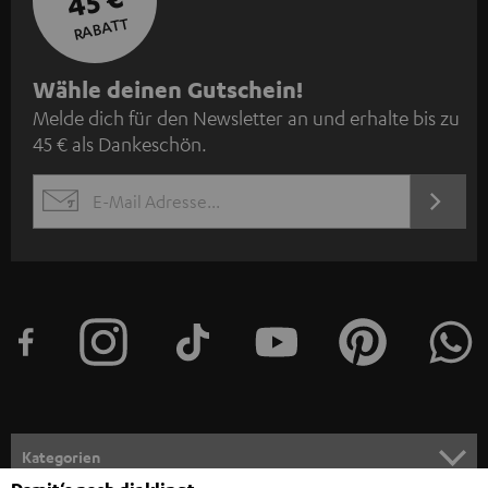
45 €
RABATT
N
Wähle deinen Gutschein!
Melde dich für den Newsletter an und erhalte bis zu
e
45 € als Dankeschön.
w
s
JETZT
EMAIL
l
ANME
WIDGET
e
t
t
e
r
a
n
Kategorien
m