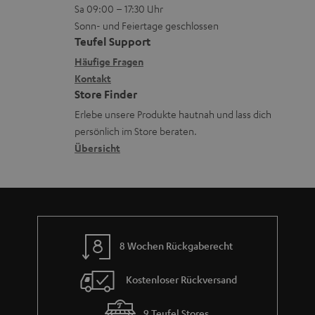
r
z
a
Sa 09:00 – 17:30 Uhr
L
t
ä
u
Sonn- und Feiertage geschlossen
d
e
a
t
Teufel Support
r
e
x
k
e
Häufige Fragen
G
n
i
Kontakt
t
R
a
Store Finder
k
d
ü
r
Erlebe unsere Produkte hautnah und lass dich
o
a
c
a
persönlich im Store beraten.
n
t
k
Übersicht
n
e
n
t
n
a
i
h
e
m
8 Wochen Rückgaberecht
e
Kostenloser Rückversand
9 Teufel Stores