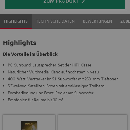
ZUM PRODUKT
HIGHLIGHTS
TECHNISCHE DATEN
BEWERTUNGEN
ZUB
Highlights
Die Vorteile im Überblick
PC-Surround-Lautsprecher-Set der HiFi-Klasse
Natürlicher Multimedia-Klang auf höchstem Niveau
400-Watt-Verstärker im 5.1-Subwoofer mit 250-mm-Tieftöner
5 Zweiweg-Satelliten-Boxen mit erstklassigen Treibern
Fernbedienung und Front-Regler am Subwoofer
Empfohlen für Räume bis 30 m²