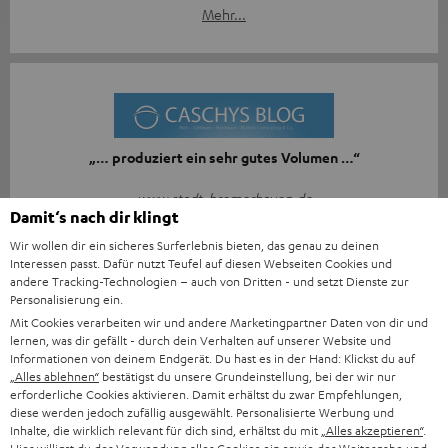
Mehr...
„… produziert ein sehr gutes Volumen …“
www.stadt-bremerhaven.de
Damit‘s nach dir klingt
25.10.2020
Wir wollen dir ein sicheres Surferlebnis bieten, das genau zu deinen
Mehr...
Interessen passt. Dafür nutzt Teufel auf diesen Webseiten Cookies und
andere Tracking-Technologien – auch von Dritten - und setzt Dienste zur
Personalisierung ein.
Mit Cookies verarbeiten wir und andere Marketingpartner Daten von dir und
lernen, was dir gefällt - durch dein Verhalten auf unserer Website und
Informationen von deinem Endgerät. Du hast es in der Hand: Klickst du auf
„Alles ablehnen“
bestätigst du unsere Grundeinstellung, bei der wir nur
erforderliche Cookies aktivieren. Damit erhältst du zwar Empfehlungen,
„Der Klang ist einfach großartig…“
diese werden jedoch zufällig ausgewählt. Personalisierte Werbung und
Inhalte, die wirklich relevant für dich sind, erhältst du mit
„Alles akzeptieren“
.
www.appgefahren.de