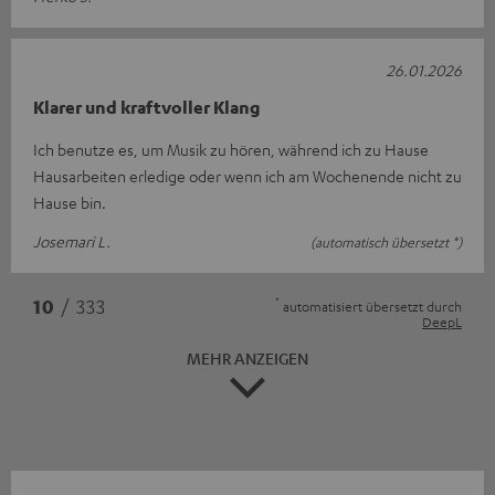
26.01.2026
Klarer und kraftvoller Klang
Ich benutze es, um Musik zu hören, während ich zu Hause
Hausarbeiten erledige oder wenn ich am Wochenende nicht zu
Hause bin.
Josemari L.
(automatisch übersetzt *)
*
10
/ 333
automatisiert übersetzt durch
DeepL
MEHR ANZEIGEN