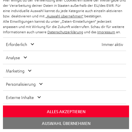
Hier willigst du der Verwendung aller Cookies ein sowie der Weitergabe und
der Verarbeitung deiner Daten in Staaten außerhalb der EU/des EWR. Für
21.10.2020
eine individuelle Auswahl kannst du jede Kategorie auch einzeln aktivieren
bzw. deaktivieren und mit
„Auswahl übernehmen“
bestätigen.
Mehr...
Alle Einwilligungen kannst du unter „Daten-Einstellungen“ jederzeit
anpassen und mit Wirkung für die Zukunft widerrufen. Schau dir für weitere
Informationen auch unsere
Datenschutzerklärung
und das
Impressum
an.
Erforderlich
Immer aktiv
Analyse
„… sieht edel aus und kann laut.“
Marketing
www.modernhifi.de
20.10.2020
Personalisierung
Mehr...
Externe Inhalte
ALLES AKZEPTIEREN
Chat
AUSWAHL ÜBERNEHMEN
starten