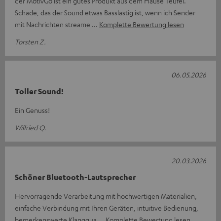
der MotivGo ist ein gutes Produkt aus dem Hause Teufel.
Schade, das der Sound etwas Basslastig ist, wenn ich Sender
mit Nachrichten streame
Komplette Bewertung lesen
Torsten Z.
06.05.2026
Toller Sound!
Ein Genuss!
Wilfried Q.
20.03.2026
Schöner Bluetooth-Lautsprecher
Hervorragende Verarbeitung mit hochwertigen Materialien,
einfache Verbindung mit Ihren Geräten, intuitive Bedienung,
bemerkenswerte Klangqua
Komplette Bewertung lesen