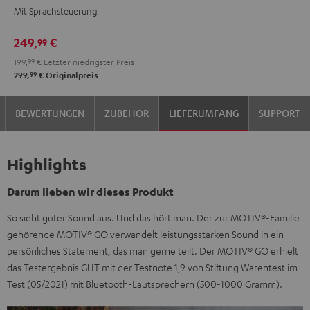
Mit Sprachsteuerung
Night
Silver
Black
White
249,
€
99
199,
99
€
Letzter niedrigster Preis
99
299,
€
Originalpreis
BEWERTUNGEN
ZUBEHÖR
LIEFERUMFANG
SUPPORT
Highlights
Darum lieben wir dieses Produkt
So sieht guter Sound aus. Und das hört man. Der zur MOTIV®-Familie
gehörende MOTIV® GO verwandelt leistungsstarken Sound in ein
persönliches Statement, das man gerne teilt. Der MOTIV® GO erhielt
das Testergebnis GUT mit der Testnote 1,9 von Stiftung Warentest im
Test (05/2021) mit Bluetooth-Laut­sprechern (500-1000 Gramm).