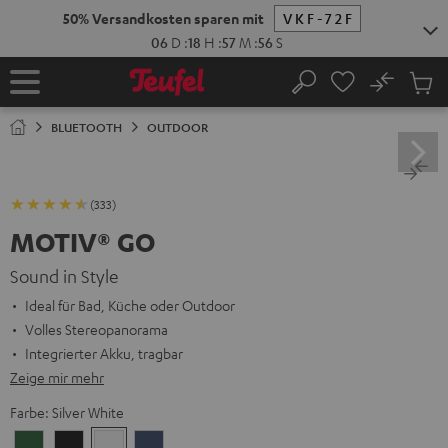
ZUM
NHALT
RINGEN
No
Abs
Startseite
Suche
Artike
im
BLUETOOTH
OUTDOOR
Waren
(333)
MOTIV® GO
Sound in Style
Ideal für Bad, Küche oder Outdoor
Volles Stereopanorama
Integrierter Akku, tragbar
Zeige mir mehr
Farbe:
Silver White
Ivy
Night
Silver
Steel