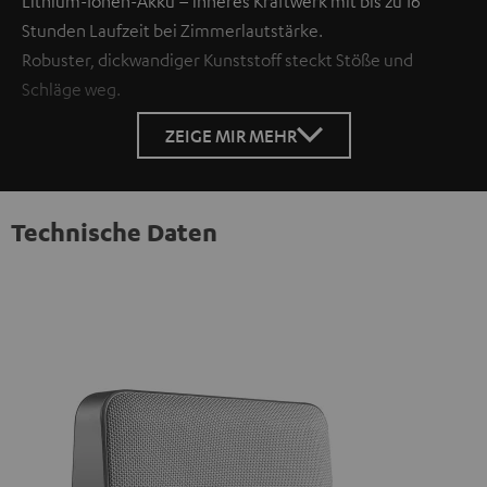
Lithium-Ionen-Akku – inneres Kraftwerk mit bis zu 16
Stunden Laufzeit bei Zimmerlautstärke.
Robuster, dickwandiger Kunststoff steckt Stöße und
Schläge weg.
ZEIGE MIR MEHR
Technische Daten