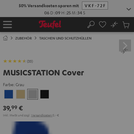
ZUM
50% Versandkosten sparen mit
VKF-72F
NHALT
RINGEN
06
D
:
09
H
:
25
M
:
33
S
No
Abs
Startseite
Suche
Artike
im
ZUBEHÖR
TASCHEN UND SCHUTZHÜLLEN
Waren
(33)
MUSICSTATION Cover
Farbe:
Grau
Blau
Gelb
Grau
Schwarz
39,
€
99
Inkl. MwSt
und zzgl.
Versandkosten
0,‐ €