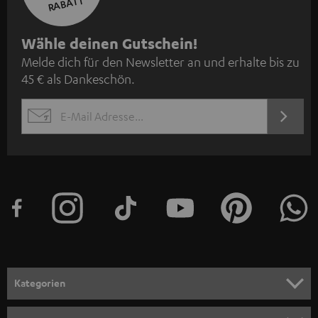
RABATT
N
Wähle deinen Gutschein!
Melde dich für den Newsletter an und erhalte bis zu
e
45 € als Dankeschön.
w
s
JETZT
EMAIL
l
ANME
WIDGET
e
t
t
e
r
a
n
Kategorien
m
HEIMKINO