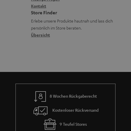
G
a
i
Kontakt
t
R
a
n
Store Finder
k
d
ü
r
d
Erlebe unsere Produkte hautnah und lass dich
o
a
c
a
persönlich im Store beraten.
n
t
k
Übersicht
n
e
n
t
n
a
i
h
e
m
e
8 Wochen Rückgaberecht
Kostenloser Rückversand
9 Teufel Stores