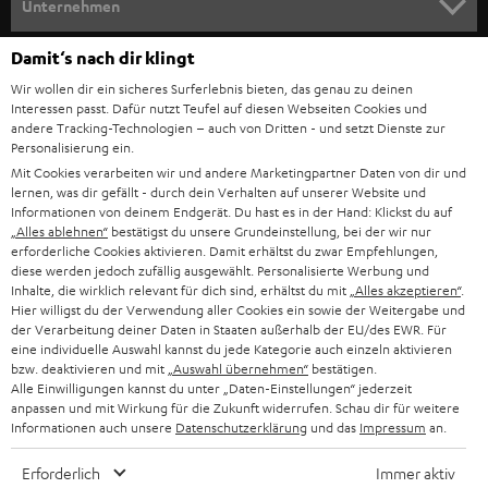
e
Unternehmen
l
HEIMKINO-KOMPLETTANLAGEN
SUPPORT
Damit‘s nach dir klingt
d
Teufel Onlineshops
Wir wollen dir ein sicheres Surferlebnis bieten, das genau zu deinen
SOUNDBAR
u
KARRIERE
Interessen passt. Dafür nutzt Teufel auf diesen Webseiten Cookies und
DEUTSCHLAND
n
andere Tracking-Technologien – auch von Dritten - und setzt Dienste zur
HIFI-LAUTSPRECHER
Personalisierung ein.
PRESSE & MARKETING
g
Mit Cookies verarbeiten wir und andere Marketingpartner Daten von dir und
ÖSTERREICH
SMART HOME
lernen, was dir gefällt - durch dein Verhalten auf unserer Website und
GESCHÄFTSKUNDEN
Informationen von deinem Endgerät. Du hast es in der Hand: Klickst du auf
„Alles ablehnen“
bestätigst du unsere Grundeinstellung, bei der wir nur
SCHWEIZ
BLUETOOTH-LAUTSPRECHER
PARTNERPROGRAMM
erforderliche Cookies aktivieren. Damit erhältst du zwar Empfehlungen,
diese werden jedoch zufällig ausgewählt. Personalisierte Werbung und
KOPFHÖRER
Inhalte, die wirklich relevant für dich sind, erhältst du mit
„Alles akzeptieren“
.
NIEDERLANDE
BLOG
Hier willigst du der Verwendung aller Cookies ein sowie der Weitergabe und
der Verarbeitung deiner Daten in Staaten außerhalb der EU/des EWR. Für
BLUETOOTH-KOPFHÖRER
NEWSLETTER
eine individuelle Auswahl kannst du jede Kategorie auch einzeln aktivieren
BELGIEN
bzw. deaktivieren und mit
„Auswahl übernehmen“
bestätigen.
STEREOANLAGEN
Alle Einwilligungen kannst du unter „Daten-Einstellungen“ jederzeit
STORES
anpassen und mit Wirkung für die Zukunft widerrufen. Schau dir für weitere
FRANKREICH
LAUTSPRECHER
Informationen auch unsere
Datenschutzerklärung
und das
Impressum
an.
DEINE VORTEILE BEI TEUFEL
Erforderlich
Immer aktiv
POLEN
ULTIMA-SERIE
TEUFEL STORY