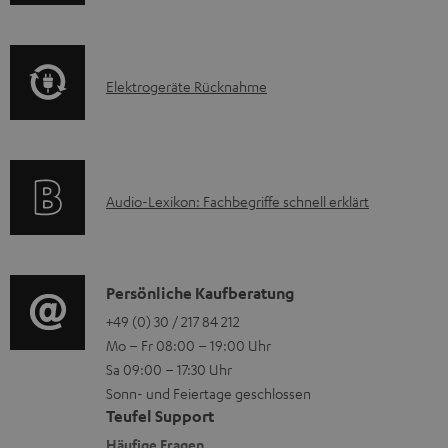
n
m
Q
f
a
s
o
t
E
Elektrogeräte Rücknahme
r
i
l
m
o
e
a
n
k
t
e
A
Audio-Lexikon: Fachbegriffe schnell erklärt
t
i
n
u
r
o
z
d
o
n
u
i
K
Persönliche Kaufberatung
g
e
m
o
o
+49 (0) 30 / 217 84 212
e
n
V
Mo – Fr 08:00 – 19:00 Uhr
-
n
r
z
e
Sa 09:00 – 17:30 Uhr
L
t
ä
u
r
Sonn- und Feiertage geschlossen
e
a
t
Teufel Support
r
s
x
k
e
Häufige Fragen