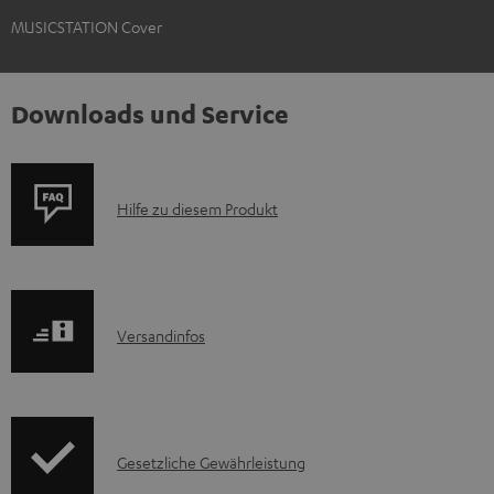
MUSICSTATION Cover
Downloads und Service
P
Hilfe zu diesem Produkt
r
o
d
I
Versandinfos
u
n
k
f
t
o
F
I
Gesetzliche Gewährleistung
r
A