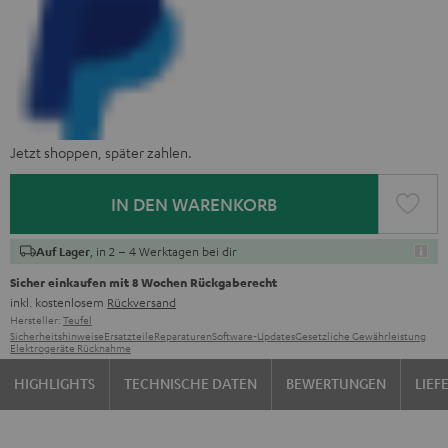
Jetzt shoppen, später zahlen.
IN DEN WARENKORB
, in 2 – 4 Werktagen bei dir
Auf Lager
Sicher einkaufen mit 8 Wochen Rückgaberecht
inkl. kostenlosem
Rückversand
Hersteller:
Teufel
Sicherheitshinweise
Ersatzteile
Reparaturen
Software-Updates
Gesetzliche Gewährleistung
Elektrogeräte Rücknahme
HIGHLIGHTS
TECHNISCHE DATEN
BEWERTUNGEN
LIE