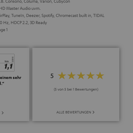
z.B. Consono, Columa, Varion, Cubycon
-HD Master Audio uvm.
rPlay, TuneIn, Deezer, Spotify, Chromecast built in, TIDAL
0 Hz, HDCP 2.2, 3D Ready
ge 1
5
 einem sehr
.“
(5 von 5 bei 1 Bewertungen)
ALLE BEWERTUNGEN
E