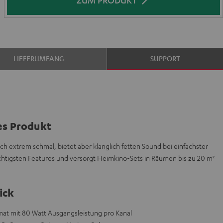
ZUM PRODUKT
LIEFERUMFANG
SUPPORT
es Produkt
h extrem schmal, bietet aber klanglich fetten Sound bei einfachster
chtigsten Features und versorgt Heimkino-Sets in Räumen bis zu 20 m²
ick
mat mit 80 Watt Ausgangsleistung pro Kanal