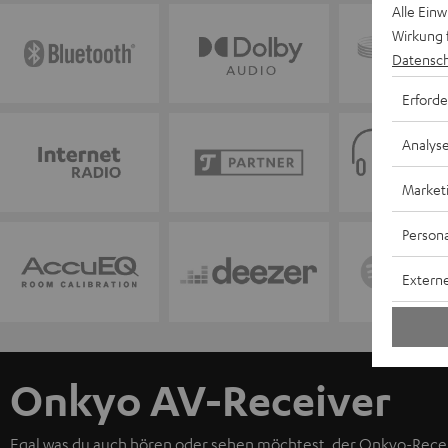
Alle Ein
Wirkung 
Datensch
Erforde
Analys
Market
Persona
Externe
Onkyo AV-Receiver
Egal was du auch hören oder sehen möchtest, der Onkyo-Recei