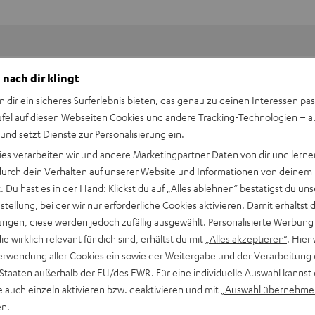
 nach dir klingt
Keinen Store in der Nähe? Kein Problem,
beratung
n dir ein sicheres Surferlebnis bieten, das genau zu deinen Interessen pas
beraten dich auch persönlich am Telefo
Hier Termin buchen
ufel auf diesen Webseiten Cookies und andere Tracking-Technologien – 
 und setzt Dienste zur Personalisierung ein.
ies verarbeiten wir und andere Marketingpartner Daten von dir und lernen
- durch dein Verhalten auf unserer Website und Informationen von deinem
 Du hast es in der Hand: Klickst du auf
„Alles ablehnen“
bestätigst du uns
tellung, bei der wir nur erforderliche Cookies aktivieren. Damit erhältst 
ngen, diese werden jedoch zufällig ausgewählt. Personalisierte Werbung
die wirklich relevant für dich sind, erhältst du mit
„Alles akzeptieren“
. Hier 
erwendung aller Cookies ein sowie der Weitergabe und der Verarbeitung 
 Staaten außerhalb der EU/des EWR. Für eine individuelle Auswahl kannst 
e auch einzeln aktivieren bzw. deaktivieren und mit
„Auswahl übernehme
en.