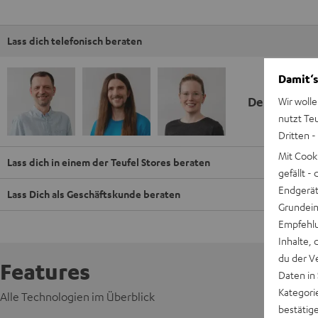
Lass dich telefonisch beraten
Damit‘s
Deine Kauf
Wir wolle
nutzt Te
Dritten -
Mit Cook
Lass dich in einem der Teufel Stores beraten
gefällt 
Endgerät.
Lass Dich als Geschäftskunde beraten
Grundeins
Empfehlu
Inhalte, 
du der V
Features
Daten in
Kategori
Alle Technologien im Überblick
bestätig