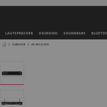
ZUM
NHALT
RINGEN
LAUTSPRECHER
HEIMKINO
SOUNDBARS
BLUETO
Startseite
ZUBEHÖR
AV RECEIVER