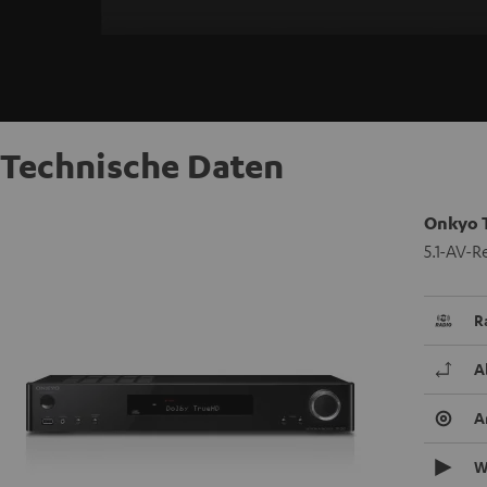
Technische Daten
Onkyo 
5.1-AV-R
R
A
A
W