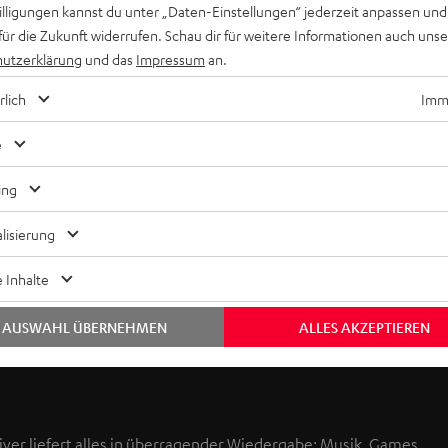
willigungen kannst du unter „Daten-Einstellungen“ jederzeit anpassen und
für die Zukunft widerrufen. Schau dir für weitere Informationen auch uns
utzerklärung
und das
Impressum
an.
rlich
Imme
e
ing
lisierung
 Inhalte
AUSWAHL ÜBERNEHMEN
ALLES AKZEPTIEREN
ver liefert alles in überragender Wiedergabe: Musik, Games