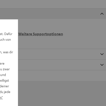
 wir
st. Dafür
n.
Weitere Supportoptionen
auch von
, was dir
ere
du zwar
 und
willigst
deiner
du jede
n“