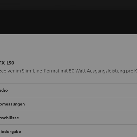
TX-L50
eceiver im Slim-Line-Format mit 80 Watt Ausgangsleistung pro 
adio
bmessungen
nschlüsse
iedergabe