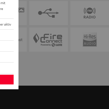
 mit
ere
r aktiv