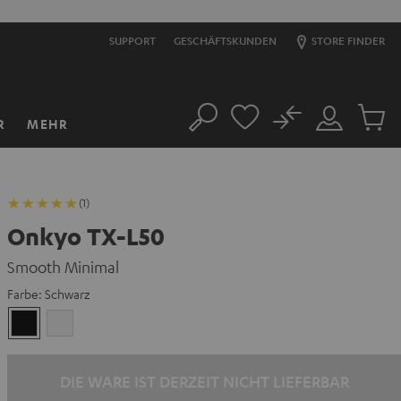
SUPPORT
GESCHÄFTSKUNDEN
STORE FINDER
No
R
MEHR
Suche
Mein
Artikel
Konto
im
Warenk
(1)
Onkyo TX-L50
Smooth Minimal
Farbe:
Schwarz
Schwarz
Weiß
DIE WARE IST DERZEIT NICHT LIEFERBAR