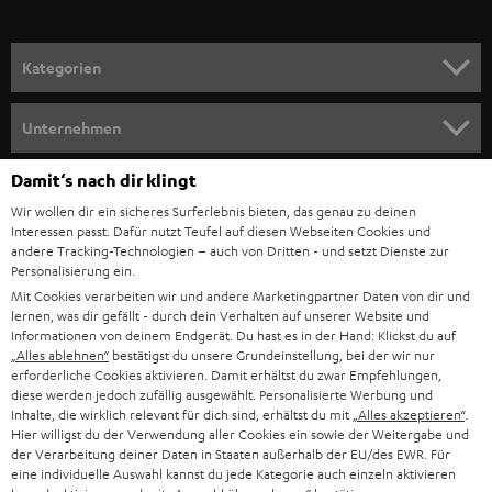
a
n
Kategorien
m
HEIMKINO
e
Unternehmen
l
HEIMKINO-KOMPLETTANLAGEN
SUPPORT
Damit‘s nach dir klingt
d
Teufel Onlineshops
Wir wollen dir ein sicheres Surferlebnis bieten, das genau zu deinen
SOUNDBAR
u
KARRIERE
Interessen passt. Dafür nutzt Teufel auf diesen Webseiten Cookies und
DEUTSCHLAND
n
andere Tracking-Technologien – auch von Dritten - und setzt Dienste zur
HIFI-LAUTSPRECHER
Personalisierung ein.
PRESSE & MARKETING
g
Mit Cookies verarbeiten wir und andere Marketingpartner Daten von dir und
ÖSTERREICH
SMART HOME
lernen, was dir gefällt - durch dein Verhalten auf unserer Website und
GESCHÄFTSKUNDEN
Informationen von deinem Endgerät. Du hast es in der Hand: Klickst du auf
„Alles ablehnen“
bestätigst du unsere Grundeinstellung, bei der wir nur
SCHWEIZ
BLUETOOTH-LAUTSPRECHER
PARTNERPROGRAMM
erforderliche Cookies aktivieren. Damit erhältst du zwar Empfehlungen,
diese werden jedoch zufällig ausgewählt. Personalisierte Werbung und
KOPFHÖRER
Inhalte, die wirklich relevant für dich sind, erhältst du mit
„Alles akzeptieren“
.
NIEDERLANDE
BLOG
Hier willigst du der Verwendung aller Cookies ein sowie der Weitergabe und
der Verarbeitung deiner Daten in Staaten außerhalb der EU/des EWR. Für
BLUETOOTH-KOPFHÖRER
NEWSLETTER
eine individuelle Auswahl kannst du jede Kategorie auch einzeln aktivieren
BELGIEN