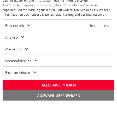
bzw. deaktivieren und mit
„Auswahl übernehmen“
bestätigen.
STEREOANLAGEN
Alle Einwilligungen kannst du unter „Daten-Einstellungen“ jederzeit
STORES
anpassen und mit Wirkung für die Zukunft widerrufen. Schau dir für weitere
FRANKREICH
LAUTSPRECHER
Informationen auch unsere
Datenschutzerklärung
und das
Impressum
an.
DEINE VORTEILE BEI TEUFEL
Erforderlich
Immer aktiv
POLEN
ULTIMA-SERIE
TEUFEL STORY
Analyse
IN-EAR-KOPFHÖRER
SPANIEN
UNSER MANAGEMENT
Marketing
FANSHOP
NACHHALTIGKEIT
ITALIEN
NEUHEITEN
Personalisierung
Technische Änderungen, Tippfehler und Irrtum vorbehalten. Das auf unseren
UNSERE WERTE
Fotos abgebildete Zubehör ist nicht im Lieferumfang enthalten. Etwaige
USA
Entsorgungsgebühren für Batterien sind im Preis inbegriffen.
Externe Inhalte
BILDUNGSRABATT
©2026 Lautsprecher Teufel GmbH - All rights reserved.
WEITERE LÄNDER
ALLES AKZEPTIEREN
GESCHENKGUTSCHEIN
Chat
Impressum
AGB
Datenschutz
Daten-Einstellungen
EU Data Act
AUSWAHL ÜBERNEHMEN
BARRIEREFREIHEIT
starten
Vertrag widerrufen