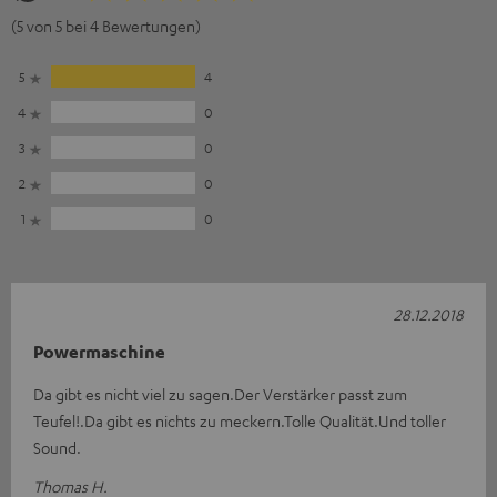
(5 von 5 bei 4 Bewertungen)
5
4
4
0
3
0
2
0
1
0
28.12.2018
Powermaschine
Da gibt es nicht viel zu sagen.Der Verstärker passt zum
Teufel!.Da gibt es nichts zu meckern.Tolle Qualität.Und toller
Sound.
Thomas H.