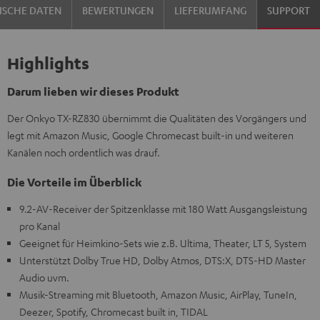
ISCHE DATEN
BEWERTUNGEN
LIEFERUMFANG
SUPPORT
Highlights
Darum lieben wir dieses Produkt
Der Onkyo TX-RZ830 übernimmt die Qualitäten des Vorgängers und
legt mit Amazon Music, Google Chromecast built-in und weiteren
Kanälen noch ordentlich was drauf.
Die Vorteile im Überblick
9.2-AV-Receiver der Spitzenklasse mit 180 Watt Ausgangsleistung
pro Kanal
Geeignet für Heimkino-Sets wie z.B. Ultima, Theater, LT 5, System
Unterstützt Dolby True HD, Dolby Atmos, DTS:X, DTS-HD Master
Audio uvm.
Musik-Streaming mit Bluetooth, Amazon Music, AirPlay, TuneIn,
Deezer, Spotify, Chromecast built in, TIDAL