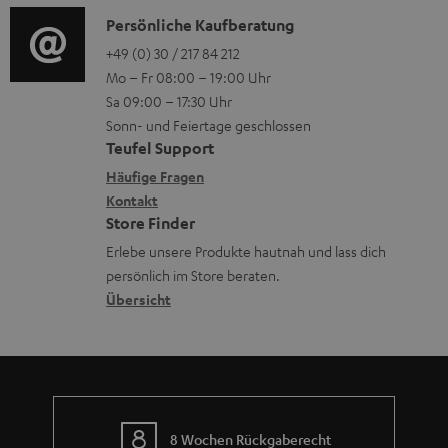
o
n
e
i
K
Persönliche Kaufberatung
g
e
r
o
o
+49 (0) 30 / 217 84 212
e
n
l
Mo – Fr 08:00 – 19:00 Uhr
-
n
r
z
a
Sa 09:00 – 17:30 Uhr
L
t
ä
u
Sonn- und Feiertage geschlossen
d
e
a
t
Teufel Support
r
e
x
k
e
Häufige Fragen
G
n
i
Kontakt
t
R
a
Store Finder
k
d
ü
r
Erlebe unsere Produkte hautnah und lass dich
o
a
c
a
persönlich im Store beraten.
n
t
k
Übersicht
n
e
n
t
n
a
i
h
e
m
8 Wochen Rückgaberecht