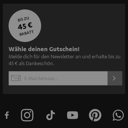
BIS ZU
45 €
RABATT
N
Wähle deinen Gutschein!
Melde dich für den Newsletter an und erhalte bis zu
e
45 € als Dankeschön.
w
s
JETZT
EMAIL
l
ANME
WIDGET
e
t
t
e
r