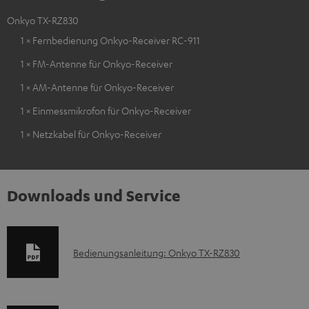
Onkyo TX-RZ830
1 × Fernbedienung Onkyo-Receiver RC-911
1 × FM-Antenne für Onkyo-Receiver
1 × AM-Antenne für Onkyo-Receiver
1 × Einmessmikrofon für Onkyo-Receiver
1 × Netzkabel für Onkyo-Receiver
Downloads und Service
D
Bedienungsanleitung: Onkyo TX-RZ830
o
k