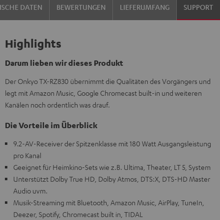
ISCHE DATEN
BEWERTUNGEN
LIEFERUMFANG
SUPPORT
Highlights
Darum lieben wir dieses Produkt
Der Onkyo TX-RZ830 übernimmt die Qualitäten des Vorgängers und
legt mit Amazon Music, Google Chromecast built-in und weiteren
Kanälen noch ordentlich was drauf.
Die Vorteile im Überblick
9.2-AV-Receiver der Spitzenklasse mit 180 Watt Ausgangsleistung
pro Kanal
Geeignet für Heimkino-Sets wie z.B. Ultima, Theater, LT 5, System
Unterstützt Dolby True HD, Dolby Atmos, DTS:X, DTS-HD Master
Audio uvm.
Musik-Streaming mit Bluetooth, Amazon Music, AirPlay, TuneIn,
Deezer, Spotify, Chromecast built in, TIDAL