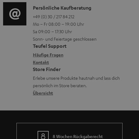
o
n
e
i
K
Persönliche Kaufberatung
g
e
r
o
o
+49 (0) 30 / 217 84 212
e
n
l
Mo – Fr 08:00 – 19:00 Uhr
-
n
r
z
a
Sa 09:00 – 17:30 Uhr
L
t
ä
u
Sonn- und Feiertage geschlossen
d
e
a
t
Teufel Support
r
e
x
k
e
Häufige Fragen
G
n
i
Kontakt
t
R
a
Store Finder
k
d
ü
r
Erlebe unsere Produkte hautnah und lass dich
o
a
c
a
persönlich im Store beraten.
n
t
k
Übersicht
n
e
n
t
n
a
i
h
e
m
8 Wochen Rückgaberecht