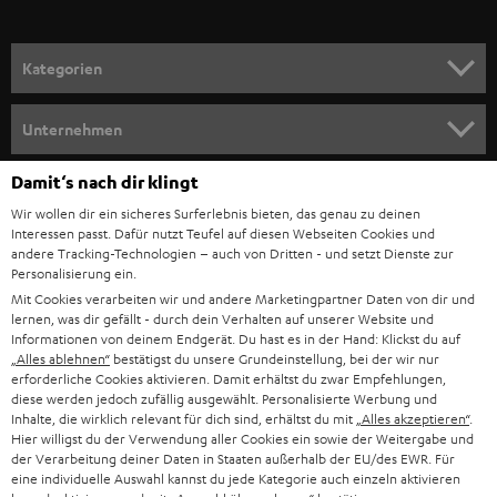
a
n
Kategorien
m
HEIMKINO
e
Unternehmen
l
HEIMKINO-KOMPLETTANLAGEN
SUPPORT
Damit‘s nach dir klingt
d
Teufel Onlineshops
Wir wollen dir ein sicheres Surferlebnis bieten, das genau zu deinen
SOUNDBAR
u
KARRIERE
Interessen passt. Dafür nutzt Teufel auf diesen Webseiten Cookies und
DEUTSCHLAND
n
andere Tracking-Technologien – auch von Dritten - und setzt Dienste zur
HIFI-LAUTSPRECHER
Personalisierung ein.
PRESSE & MARKETING
g
Mit Cookies verarbeiten wir und andere Marketingpartner Daten von dir und
ÖSTERREICH
SMART HOME
lernen, was dir gefällt - durch dein Verhalten auf unserer Website und
GESCHÄFTSKUNDEN
Informationen von deinem Endgerät. Du hast es in der Hand: Klickst du auf
„Alles ablehnen“
bestätigst du unsere Grundeinstellung, bei der wir nur
SCHWEIZ
BLUETOOTH-LAUTSPRECHER
PARTNERPROGRAMM
erforderliche Cookies aktivieren. Damit erhältst du zwar Empfehlungen,
diese werden jedoch zufällig ausgewählt. Personalisierte Werbung und
KOPFHÖRER
Inhalte, die wirklich relevant für dich sind, erhältst du mit
„Alles akzeptieren“
.
NIEDERLANDE
BLOG
Hier willigst du der Verwendung aller Cookies ein sowie der Weitergabe und
der Verarbeitung deiner Daten in Staaten außerhalb der EU/des EWR. Für
BLUETOOTH-KOPFHÖRER
NEWSLETTER
eine individuelle Auswahl kannst du jede Kategorie auch einzeln aktivieren
BELGIEN