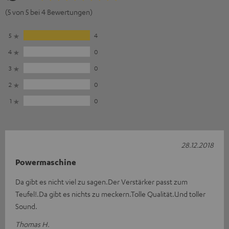
(5 von 5 bei 4 Bewertungen)
5
4
4
0
3
0
2
0
1
0
28.12.2018
Powermaschine
Da gibt es nicht viel zu sagen.Der Verstärker passt zum
Teufel!.Da gibt es nichts zu meckern.Tolle Qualität.Und toller
Sound.
Thomas H.