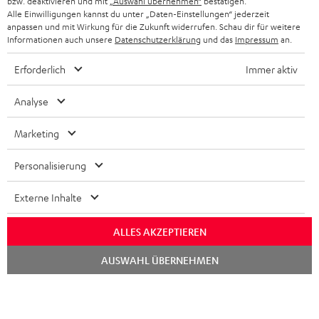
bzw. deaktivieren und mit
„Auswahl übernehmen“
bestätigen.
STEREOANLAGEN
Alle Einwilligungen kannst du unter „Daten-Einstellungen“ jederzeit
STORES
anpassen und mit Wirkung für die Zukunft widerrufen. Schau dir für weitere
FRANKREICH
LAUTSPRECHER
Informationen auch unsere
Datenschutzerklärung
und das
Impressum
an.
DEINE VORTEILE BEI TEUFEL
Erforderlich
Immer aktiv
POLEN
ULTIMA-SERIE
TEUFEL STORY
Analyse
IN-EAR-KOPFHÖRER
SPANIEN
UNSER MANAGEMENT
Marketing
FANSHOP
NACHHALTIGKEIT
ITALIEN
NEUHEITEN
Personalisierung
Technische Änderungen, Tippfehler und Irrtum vorbehalten. Das auf unseren
UNSERE WERTE
Fotos abgebildete Zubehör ist nicht im Lieferumfang enthalten. Etwaige
USA
Entsorgungsgebühren für Batterien sind im Preis inbegriffen.
Externe Inhalte
BILDUNGSRABATT
©2026 Lautsprecher Teufel GmbH - All rights reserved.
WEITERE LÄNDER
ALLES AKZEPTIEREN
GESCHENKGUTSCHEIN
Chat
Impressum
AGB
Datenschutz
Daten-Einstellungen
EU Data Act
AUSWAHL ÜBERNEHMEN
BARRIEREFREIHEIT
starten
Vertrag widerrufen