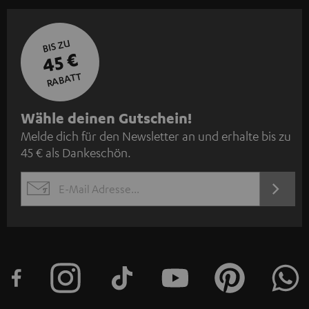
BIS ZU
45 €
RABATT
N
Wähle deinen Gutschein!
Melde dich für den Newsletter an und erhalte bis zu
e
45 € als Dankeschön.
w
s
JETZT
EMAIL
l
ANME
WIDGET
e
t
t
e
r