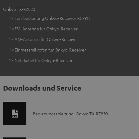
Onkyo TX-RZ830
1 × Fernbedienung Onkyo-Receiver RC-911
1 × FM-Antenne für Onkyo-Receiver
1 × AM-Antenne für Onkyo-Receiver
1 × Einmessmikrofon für Onkyo-Receiver
1 × Netzkabel für Onkyo-Receiver
Downloads und Service
D
Bedienungsanleitung: Onkyo TX-RZ830
o
k