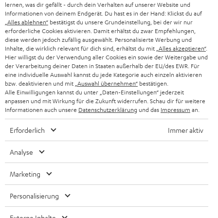
SMART HOME
lernen, was dir gefällt - durch dein Verhalten auf unserer Website und
GESCHÄFTSKUNDEN
Informationen von deinem Endgerät. Du hast es in der Hand: Klickst du auf
„Alles ablehnen“
bestätigst du unsere Grundeinstellung, bei der wir nur
SCHWEIZ
BLUETOOTH-LAUTSPRECHER
PARTNERPROGRAMM
erforderliche Cookies aktivieren. Damit erhältst du zwar Empfehlungen,
diese werden jedoch zufällig ausgewählt. Personalisierte Werbung und
KOPFHÖRER
Inhalte, die wirklich relevant für dich sind, erhältst du mit
„Alles akzeptieren“
.
NIEDERLANDE
BLOG
Hier willigst du der Verwendung aller Cookies ein sowie der Weitergabe und
der Verarbeitung deiner Daten in Staaten außerhalb der EU/des EWR. Für
BLUETOOTH-KOPFHÖRER
NEWSLETTER
eine individuelle Auswahl kannst du jede Kategorie auch einzeln aktivieren
BELGIEN
bzw. deaktivieren und mit
„Auswahl übernehmen“
bestätigen.
STEREOANLAGEN
Alle Einwilligungen kannst du unter „Daten-Einstellungen“ jederzeit
STORES
anpassen und mit Wirkung für die Zukunft widerrufen. Schau dir für weitere
FRANKREICH
LAUTSPRECHER
Informationen auch unsere
Datenschutzerklärung
und das
Impressum
an.
DEINE VORTEILE BEI TEUFEL
Erforderlich
Immer aktiv
POLEN
ULTIMA-SERIE
TEUFEL STORY
Analyse
IN-EAR-KOPFHÖRER
SPANIEN
UNSER MANAGEMENT
Marketing
FANSHOP
NACHHALTIGKEIT
ITALIEN
NEUHEITEN
Personalisierung
Technische Änderungen, Tippfehler und Irrtum vorbehalten. Das auf unseren
UNSERE WERTE
Fotos abgebildete Zubehör ist nicht im Lieferumfang enthalten. Etwaige
USA
Entsorgungsgebühren für Batterien sind im Preis inbegriffen.
Externe Inhalte