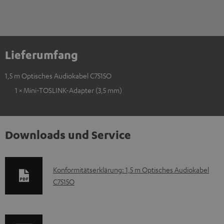
Lieferumfang
1,5 m Optisches Audiokabel C7515O
1 × Mini-TOSLINK-Adapter (3,5 mm)
Downloads und Service
D
Konformitätserklärung: 1,5 m Optisches Audiokabel
C7515O
o
k
u