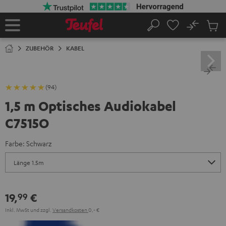
ZUM
NHALT
RINGEN
No
Abs
Startseite
Suche
Artike
im
ZUBEHÖR
KABEL
Waren
(94)
1,5 m Optisches Audiokabel
C7515O
Farbe:
Schwarz
19,
€
99
Inkl. MwSt
und zzgl.
Versandkosten
0,‐ €