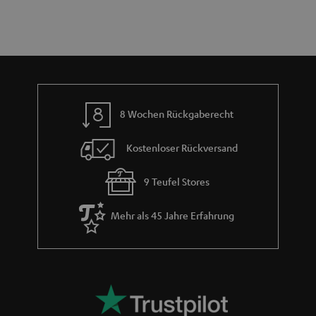
n
a
i
h
e
m
e
8 Wochen Rückgaberecht
Kostenloser Rückversand
9 Teufel Stores
Mehr als 45 Jahre Erfahrung