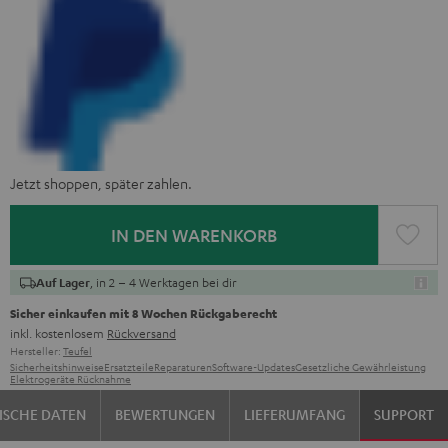
Jetzt shoppen, später zahlen.
IN DEN WARENKORB
, in 2 – 4 Werktagen bei dir
Auf Lager
Sicher einkaufen mit 8 Wochen Rückgaberecht
inkl. kostenlosem
Rückversand
Hersteller:
Teufel
Sicherheitshinweise
Ersatzteile
Reparaturen
Software-Updates
Gesetzliche Gewährleistung
Elektrogeräte Rücknahme
ISCHE DATEN
BEWERTUNGEN
LIEFERUMFANG
SUPPORT