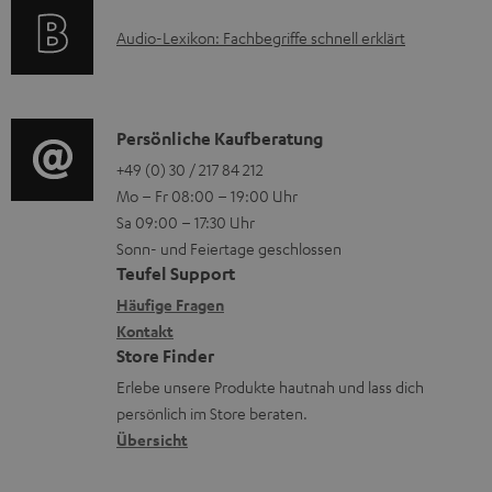
k
r
t
e
A
Audio-Lexikon: Fachbegriffe schnell erklärt
t
l
i
n
u
r
a
o
z
d
o
d
n
u
i
K
Persönliche Kaufberatung
g
e
e
m
o
o
+49 (0) 30 / 217 84 212
e
n
n
V
Mo – Fr 08:00 – 19:00 Uhr
-
n
r
z
e
Sa 09:00 – 17:30 Uhr
L
t
ä
u
r
Sonn- und Feiertage geschlossen
e
a
t
Teufel Support
r
s
x
k
e
Häufige Fragen
G
a
i
Kontakt
t
R
a
n
Store Finder
k
d
ü
r
d
Erlebe unsere Produkte hautnah und lass dich
o
a
c
a
persönlich im Store beraten.
n
t
k
Übersicht
n
e
n
t