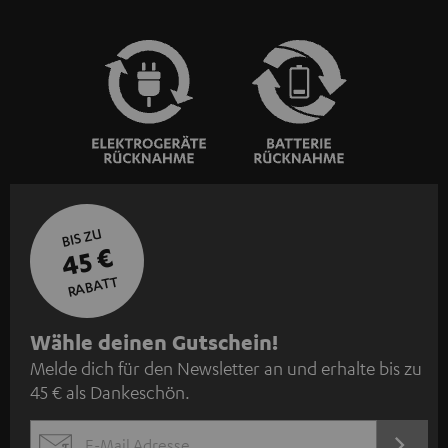
BIS ZU
45 €
RABATT
N
Wähle deinen Gutschein!
Melde dich für den Newsletter an und erhalte bis zu
e
45 € als Dankeschön.
w
s