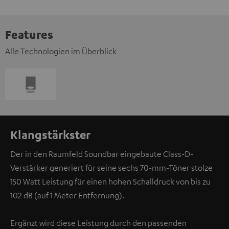
Features
Alle Technologien im Überblick
Klangstärkster
Der in den Raumfeld Soundbar eingebaute Class-D-
Verstärker generiert für seine sechs 70-mm-Töner stolze
150 Watt Leistung für einen hohen Schalldruck von bis zu
102 dB (auf 1 Meter Entfernung).
Ergänzt wird diese Leistung durch den passenden