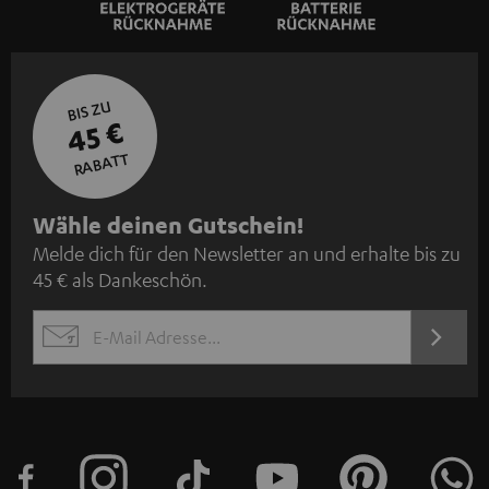
BIS ZU
45 €
RABATT
N
Wähle deinen Gutschein!
Melde dich für den Newsletter an und erhalte bis zu
e
45 € als Dankeschön.
w
s
JETZT
EMAIL
l
ANME
WIDGET
e
t
t
e