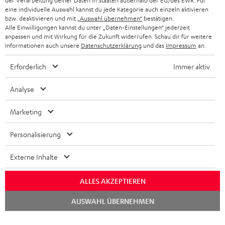
der Verarbeitung deiner Daten in Staaten außerhalb der EU/des EWR. Für
BLUETOOTH-KOPFHÖRER
NEWSLETTER
eine individuelle Auswahl kannst du jede Kategorie auch einzeln aktivieren
BELGIEN
bzw. deaktivieren und mit
„Auswahl übernehmen“
bestätigen.
STEREOANLAGEN
Alle Einwilligungen kannst du unter „Daten-Einstellungen“ jederzeit
STORES
anpassen und mit Wirkung für die Zukunft widerrufen. Schau dir für weitere
FRANKREICH
LAUTSPRECHER
Informationen auch unsere
Datenschutzerklärung
und das
Impressum
an.
DEINE VORTEILE BEI TEUFEL
Erforderlich
Immer aktiv
POLEN
ULTIMA-SERIE
TEUFEL STORY
Analyse
IN-EAR-KOPFHÖRER
SPANIEN
UNSER MANAGEMENT
Marketing
FANSHOP
NACHHALTIGKEIT
ITALIEN
NEUHEITEN
Personalisierung
Technische Änderungen, Tippfehler und Irrtum vorbehalten. Das auf unseren
UNSERE WERTE
Fotos abgebildete Zubehör ist nicht im Lieferumfang enthalten. Etwaige
USA
Entsorgungsgebühren für Batterien sind im Preis inbegriffen.
Externe Inhalte
BILDUNGSRABATT
©2026 Lautsprecher Teufel GmbH - All rights reserved.
WEITERE LÄNDER
ALLES AKZEPTIEREN
GESCHENKGUTSCHEIN
Chat
Impressum
AGB
Datenschutz
Daten-Einstellungen
EU Data Act
AUSWAHL ÜBERNEHMEN
BARRIEREFREIHEIT
starten
Vertrag widerrufen