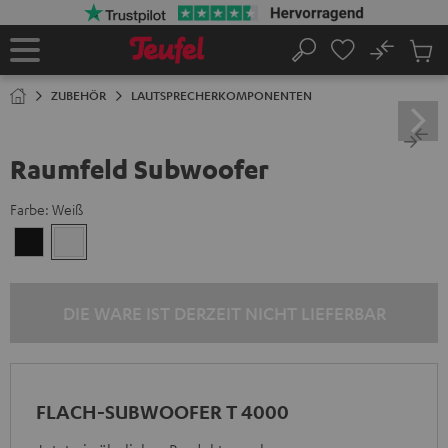
ZUM
NHALT
RINGEN
No
Abs
Startseite
Suche
Artike
im
ZUBEHÖR
LAUTSPRECHERKOMPONENTEN
Waren
Raumfeld Subwoofer
Farbe:
Weiß
Schwarz
Weiß
DIE WARE IST DERZEIT NICHT LIEFERBAR
FLACH-SUBWOOFER T 4000