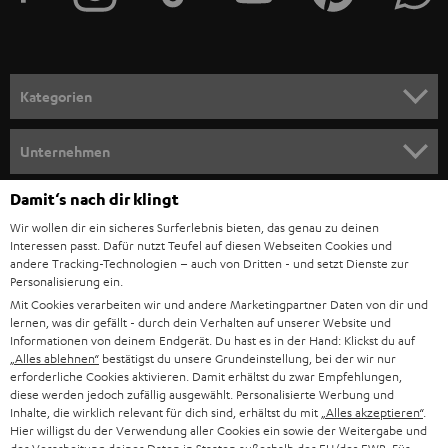
r
a
n
Kategorien
m
HEIMKINO
e
Unternehmen
l
HEIMKINO-KOMPLETTANLAGEN
SUPPORT
Damit‘s nach dir klingt
d
Teufel Onlineshops
Wir wollen dir ein sicheres Surferlebnis bieten, das genau zu deinen
SOUNDBAR
u
KARRIERE
Interessen passt. Dafür nutzt Teufel auf diesen Webseiten Cookies und
DEUTSCHLAND
n
andere Tracking-Technologien – auch von Dritten - und setzt Dienste zur
HIFI-LAUTSPRECHER
Personalisierung ein.
PRESSE & MARKETING
g
Mit Cookies verarbeiten wir und andere Marketingpartner Daten von dir und
ÖSTERREICH
SMART HOME
lernen, was dir gefällt - durch dein Verhalten auf unserer Website und
GESCHÄFTSKUNDEN
Informationen von deinem Endgerät. Du hast es in der Hand: Klickst du auf
„Alles ablehnen“
bestätigst du unsere Grundeinstellung, bei der wir nur
SCHWEIZ
BLUETOOTH-LAUTSPRECHER
PARTNERPROGRAMM
erforderliche Cookies aktivieren. Damit erhältst du zwar Empfehlungen,
diese werden jedoch zufällig ausgewählt. Personalisierte Werbung und
KOPFHÖRER
Inhalte, die wirklich relevant für dich sind, erhältst du mit
„Alles akzeptieren“
.
NIEDERLANDE
BLOG
Hier willigst du der Verwendung aller Cookies ein sowie der Weitergabe und