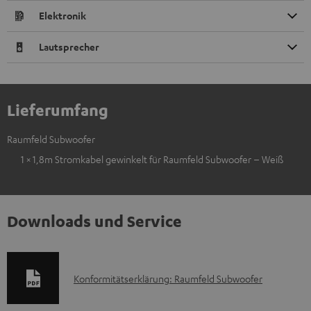
Elektronik
Lautsprecher
Lieferumfang
Raumfeld Subwoofer
1 × 1,8m Stromkabel gewinkelt für Raumfeld Subwoofer – Weiß
Downloads und Service
D
Konformitätserklärung: Raumfeld Subwoofer
o