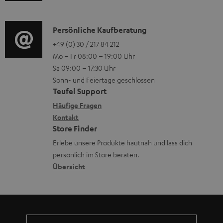
u
r
o
t
d
o
n
e
i
K
Persönliche Kaufberatung
g
e
r
o
o
+49 (0) 30 / 217 84 212
e
n
l
Mo – Fr 08:00 – 19:00 Uhr
-
n
r
z
a
Sa 09:00 – 17:30 Uhr
L
t
ä
u
Sonn- und Feiertage geschlossen
d
e
a
t
Teufel Support
r
e
x
k
e
Häufige Fragen
G
n
i
Kontakt
t
R
a
Store Finder
k
d
ü
r
Erlebe unsere Produkte hautnah und lass dich
o
a
c
a
persönlich im Store beraten.
n
t
k
Übersicht
n
e
n
t
n
a
i
h
e