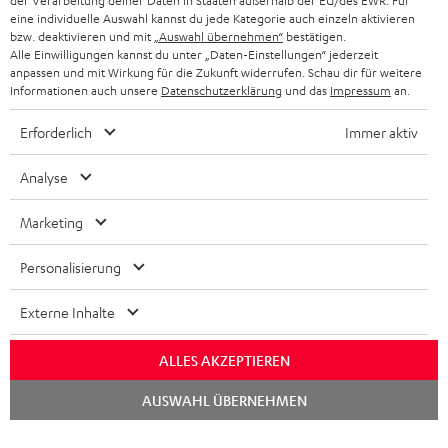
der Verarbeitung deiner Daten in Staaten außerhalb der EU/des EWR. Für
BLUETOOTH-KOPFHÖRER
NEWSLETTER
eine individuelle Auswahl kannst du jede Kategorie auch einzeln aktivieren
BELGIEN
bzw. deaktivieren und mit
„Auswahl übernehmen“
bestätigen.
STEREOANLAGEN
Alle Einwilligungen kannst du unter „Daten-Einstellungen“ jederzeit
STORES
anpassen und mit Wirkung für die Zukunft widerrufen. Schau dir für weitere
FRANKREICH
LAUTSPRECHER
Informationen auch unsere
Datenschutzerklärung
und das
Impressum
an.
DEINE VORTEILE BEI TEUFEL
Erforderlich
Immer aktiv
POLEN
ULTIMA-SERIE
TEUFEL STORY
Analyse
IN-EAR-KOPFHÖRER
SPANIEN
UNSER MANAGEMENT
Marketing
FANSHOP
NACHHALTIGKEIT
ITALIEN
NEUHEITEN
Personalisierung
Technische Änderungen, Tippfehler und Irrtum vorbehalten. Das auf unseren
UNSERE WERTE
Fotos abgebildete Zubehör ist nicht im Lieferumfang enthalten. Etwaige
USA
Entsorgungsgebühren für Batterien sind im Preis inbegriffen.
Externe Inhalte
BILDUNGSRABATT
©2026 Lautsprecher Teufel GmbH - All rights reserved.
WEITERE LÄNDER
ALLES AKZEPTIEREN
GESCHENKGUTSCHEIN
Chat
Impressum
AGB
Datenschutz
Daten-Einstellungen
EU Data Act
AUSWAHL ÜBERNEHMEN
BARRIEREFREIHEIT
starten
Vertrag widerrufen