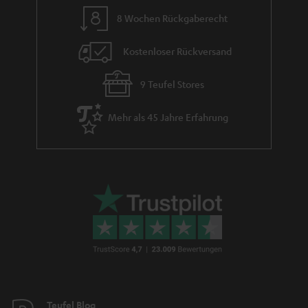
m
8 Wochen Rückgaberecht
e
Kostenloser Rückversand
9 Teufel Stores
Mehr als 45 Jahre Erfahrung
Teufel Blog