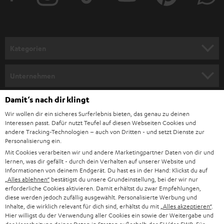
r
a
n
Kategorien
m
HEIMKINO
e
Unternehmen
l
HEIMKINO-KOMPLETTANLAGEN
SUPPORT
Damit‘s nach dir klingt
d
Teufel Onlineshops
Wir wollen dir ein sicheres Surferlebnis bieten, das genau zu deinen
SOUNDBAR
u
KARRIERE
Interessen passt. Dafür nutzt Teufel auf diesen Webseiten Cookies und
DEUTSCHLAND
n
andere Tracking-Technologien – auch von Dritten - und setzt Dienste zur
HIFI-LAUTSPRECHER
Personalisierung ein.
PRESSE & MARKETING
g
Mit Cookies verarbeiten wir und andere Marketingpartner Daten von dir und
ÖSTERREICH
SMART HOME
lernen, was dir gefällt - durch dein Verhalten auf unserer Website und
GESCHÄFTSKUNDEN
Informationen von deinem Endgerät. Du hast es in der Hand: Klickst du auf
„Alles ablehnen“
bestätigst du unsere Grundeinstellung, bei der wir nur
SCHWEIZ
BLUETOOTH-LAUTSPRECHER
PARTNERPROGRAMM
erforderliche Cookies aktivieren. Damit erhältst du zwar Empfehlungen,
diese werden jedoch zufällig ausgewählt. Personalisierte Werbung und
KOPFHÖRER
Inhalte, die wirklich relevant für dich sind, erhältst du mit
„Alles akzeptieren“
.
NIEDERLANDE
BLOG
Hier willigst du der Verwendung aller Cookies ein sowie der Weitergabe und