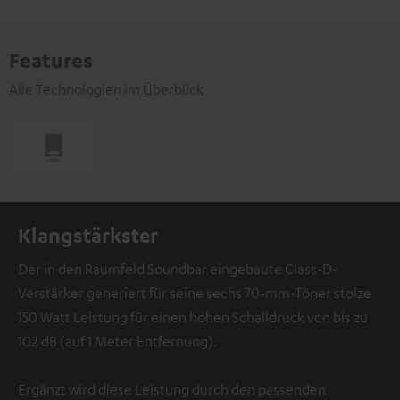
Features
Alle Technologien im Überblick
Klangstärkster
Der in den Raumfeld Soundbar eingebaute Class-D-
Verstärker generiert für seine sechs 70-mm-Töner stolze
150 Watt Leistung für einen hohen Schalldruck von bis zu
102 dB (auf 1 Meter Entfernung).
Ergänzt wird diese Leistung durch den passenden