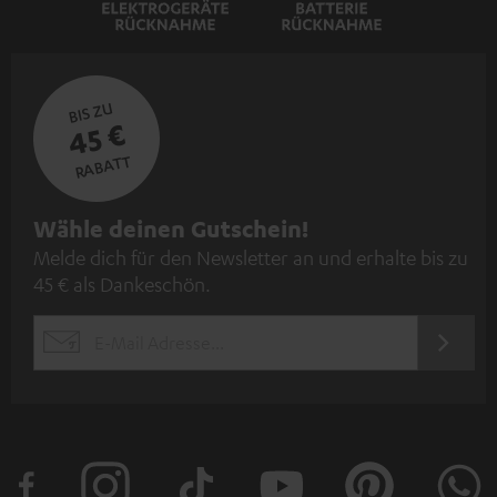
BIS ZU
45 €
RABATT
N
Wähle deinen Gutschein!
Melde dich für den Newsletter an und erhalte bis zu
e
45 € als Dankeschön.
w
s
JETZT
EMAIL
l
ANME
WIDGET
e
t
t
e