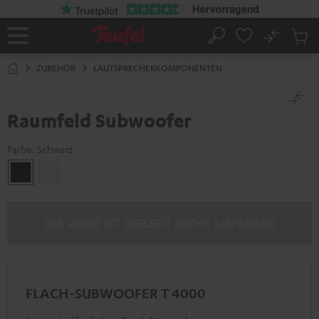
ZUM
NHALT
RINGEN
No
Abs
Startseite
Suche
Artike
im
ZUBEHÖR
LAUTSPRECHERKOMPONENTEN
Waren
Raumfeld Subwoofer
Farbe:
Schwarz
Schwarz
Weiß
DIE WARE IST DERZEIT NICHT LIEFERBAR
FLACH-SUBWOOFER T 4000