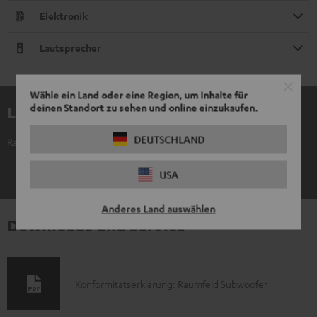
Elektronik
Lautsprecher
Wähle ein Land oder eine Region, um Inhalte für
deinen Standort zu sehen und online einzukaufen.
Lieferumfang
DEUTSCHLAND
Raumfeld Subwoofer
1 × 1,8m Stromkabel gewinkelt für Raumfeld Subwoofer – Weiß
USA
Anderes Land auswählen
Downloads und Service
D
Konformitätserklärung: Raumfeld Subwoofer
o