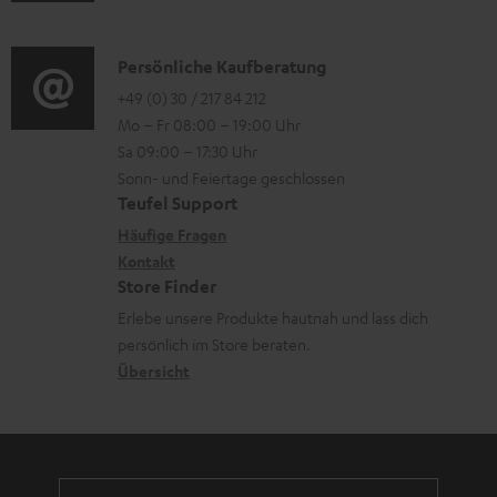
u
r
o
t
d
o
n
e
i
K
Persönliche Kaufberatung
g
e
r
o
o
+49 (0) 30 / 217 84 212
e
n
l
Mo – Fr 08:00 – 19:00 Uhr
-
n
r
z
a
Sa 09:00 – 17:30 Uhr
L
t
ä
u
Sonn- und Feiertage geschlossen
d
e
a
t
Teufel Support
r
e
x
k
e
Häufige Fragen
G
n
i
Kontakt
t
R
a
Store Finder
k
d
ü
r
Erlebe unsere Produkte hautnah und lass dich
o
a
c
a
persönlich im Store beraten.
n
t
k
Übersicht
n
e
n
t
n
a
i
h
e