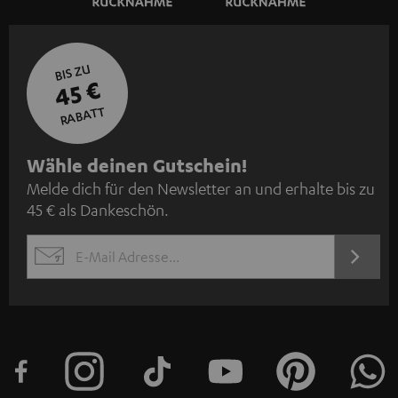
BIS ZU
45 €
RABATT
N
Wähle deinen Gutschein!
Melde dich für den Newsletter an und erhalte bis zu
e
45 € als Dankeschön.
w
s
JETZT
EMAIL
l
ANME
WIDGET
e
t
t
e