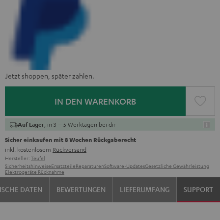
Jetzt shoppen, später zahlen.
IN DEN WARENKORB
, in 3 – 5 Werktagen bei dir
Auf Lager
Sicher einkaufen mit 8 Wochen Rückgaberecht
inkl. kostenlosem
Rückversand
Hersteller:
Teufel
Sicherheitshinweise
Ersatzteile
Reparaturen
Software-Updates
Gesetzliche Gewährleistung
Elektrogeräte Rücknahme
ISCHE DATEN
BEWERTUNGEN
LIEFERUMFANG
SUPPORT