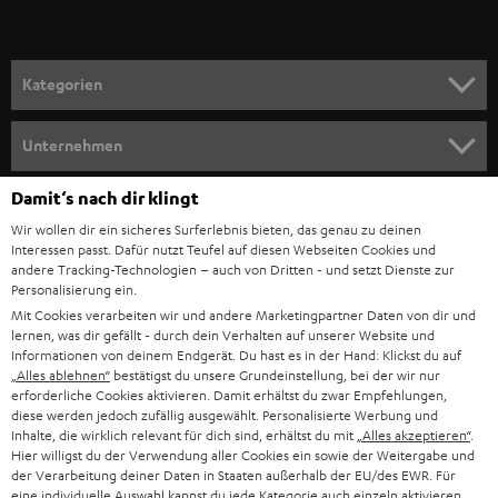
r
a
n
Kategorien
m
HEIMKINO
e
Unternehmen
l
HEIMKINO-KOMPLETTANLAGEN
SUPPORT
Damit‘s nach dir klingt
d
Teufel Onlineshops
Wir wollen dir ein sicheres Surferlebnis bieten, das genau zu deinen
SOUNDBAR
u
KARRIERE
Interessen passt. Dafür nutzt Teufel auf diesen Webseiten Cookies und
DEUTSCHLAND
n
andere Tracking-Technologien – auch von Dritten - und setzt Dienste zur
HIFI-LAUTSPRECHER
Personalisierung ein.
PRESSE & MARKETING
g
Mit Cookies verarbeiten wir und andere Marketingpartner Daten von dir und
ÖSTERREICH
SMART HOME
lernen, was dir gefällt - durch dein Verhalten auf unserer Website und
GESCHÄFTSKUNDEN
Informationen von deinem Endgerät. Du hast es in der Hand: Klickst du auf
„Alles ablehnen“
bestätigst du unsere Grundeinstellung, bei der wir nur
SCHWEIZ
BLUETOOTH-LAUTSPRECHER
PARTNERPROGRAMM
erforderliche Cookies aktivieren. Damit erhältst du zwar Empfehlungen,
diese werden jedoch zufällig ausgewählt. Personalisierte Werbung und
KOPFHÖRER
Inhalte, die wirklich relevant für dich sind, erhältst du mit
„Alles akzeptieren“
.
NIEDERLANDE
BLOG
Hier willigst du der Verwendung aller Cookies ein sowie der Weitergabe und
der Verarbeitung deiner Daten in Staaten außerhalb der EU/des EWR. Für
BLUETOOTH-KOPFHÖRER
NEWSLETTER
eine individuelle Auswahl kannst du jede Kategorie auch einzeln aktivieren