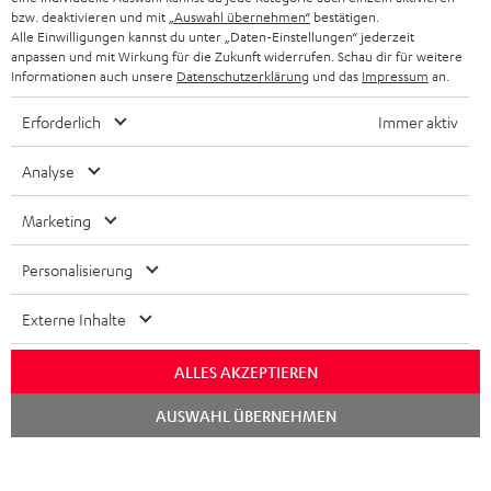
BELGIEN
bzw. deaktivieren und mit
„Auswahl übernehmen“
bestätigen.
STEREOANLAGEN
Alle Einwilligungen kannst du unter „Daten-Einstellungen“ jederzeit
STORES
anpassen und mit Wirkung für die Zukunft widerrufen. Schau dir für weitere
FRANKREICH
LAUTSPRECHER
Informationen auch unsere
Datenschutzerklärung
und das
Impressum
an.
DEINE VORTEILE BEI TEUFEL
Erforderlich
Immer aktiv
POLEN
ULTIMA-SERIE
TEUFEL STORY
Analyse
IN-EAR-KOPFHÖRER
SPANIEN
UNSER MANAGEMENT
Marketing
FANSHOP
NACHHALTIGKEIT
ITALIEN
NEUHEITEN
Personalisierung
Technische Änderungen, Tippfehler und Irrtum vorbehalten. Das auf unseren
UNSERE WERTE
Fotos abgebildete Zubehör ist nicht im Lieferumfang enthalten. Etwaige
USA
Entsorgungsgebühren für Batterien sind im Preis inbegriffen.
Externe Inhalte
BILDUNGSRABATT
©2026 Lautsprecher Teufel GmbH - All rights reserved.
WEITERE LÄNDER
ALLES AKZEPTIEREN
GESCHENKGUTSCHEIN
Chat
Impressum
AGB
Datenschutz
Daten-Einstellungen
EU Data Act
AUSWAHL ÜBERNEHMEN
starten
BARRIEREFREIHEIT
Vertrag widerrufen