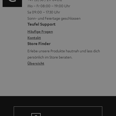
o
e
n
V
Mo – Fr 08:00 – 19:00 Uhr
-
n
r
z
e
Sa 09:00 – 17:30 Uhr
L
t
ä
u
r
Sonn- und Feiertage geschlossen
e
a
t
Teufel Support
r
s
x
k
e
Häufige Fragen
G
a
i
Kontakt
t
R
a
n
Store Finder
k
d
ü
r
d
Erlebe unsere Produkte hautnah und lass dich
o
a
c
a
persönlich im Store beraten.
n
t
k
Übersicht
n
e
n
t
n
a
i
h
e
m
e