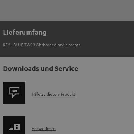
Lieferumfang
REAL BLUE TWS 3 Ohrhörer einzeln rechts
Downloads und Service
P
Hilfe zu diesem Produkt
r
o
d
I
Versandinfos
u