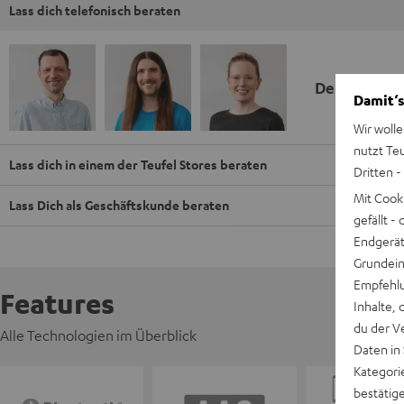
Lass dich telefonisch beraten
Deine Kauf
Damit‘s
Wir wolle
nutzt Te
Lass dich in einem der Teufel Stores beraten
Dritten -
Mit Cook
Lass Dich als Geschäftskunde beraten
gefällt 
Endgerät.
Grundeins
Empfehlu
Features
Inhalte, 
du der V
Alle Technologien im Überblick
Daten in
Kategori
bestätig