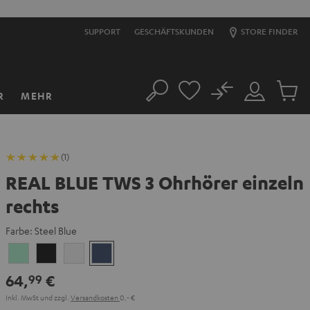
SUPPORT
GESCHÄFTSKUNDEN
STORE FINDER
No
R
MEHR
Suche
Mein
Artikel
Konto
im
Warenk
(1)
REAL BLUE TWS 3 Ohrhörer einzeln
rechts
Farbe:
Steel Blue
Misty
Night
Pure
Steel
Green
Black
White
Blue
64,
€
99
Inkl. MwSt
und zzgl.
Versandkosten
0,‐ €