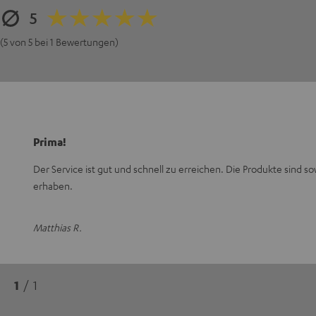
5
(5 von 5 bei 1 Bewertungen)
Prima!
Der Service ist gut und schnell zu erreichen. Die Produkte sind s
erhaben.
Matthias R.
1
/ 1