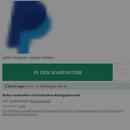
Jetzt shoppen, später zahlen.
IN DEN WARENKORB
, in 3 – 5 Werktagen bei dir
Auf Lager
Sicher einkaufen mit 8 Wochen Rückgaberecht
inkl. kostenlosem
Rückversand
Hersteller:
Teufel
Sicherheitshinweise
Ersatzteile
Reparaturen
Software-Updates
Gesetzliche Gewährleistung
Elektrogeräte Rücknahme