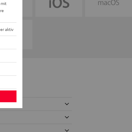
 mit
ere
r aktiv