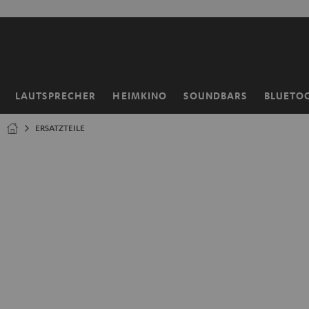
ZUM
NHALT
RINGEN
LAUTSPRECHER
HEIMKINO
SOUNDBARS
BLUETO
Startseite
ERSATZTEILE