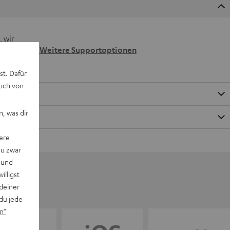
 wir
n.
Weitere Supportoptionen
st. Dafür
auch von
, was dir
ere
du zwar
 und
willigst
deiner
du jede
n“