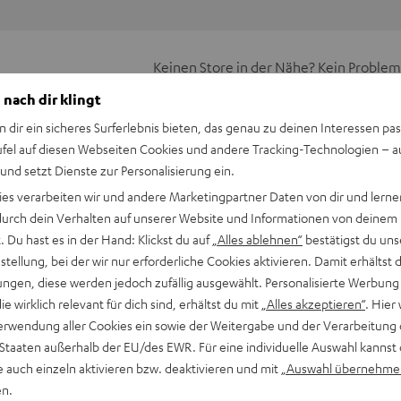
Keinen Store in der Nähe? Kein Problem,
beratung
beraten dich auch persönlich am Telefo
 nach dir klingt
Hier Termin buchen
n dir ein sicheres Surferlebnis bieten, das genau zu deinen Interessen pas
ufel auf diesen Webseiten Cookies und andere Tracking-Technologien – 
 und setzt Dienste zur Personalisierung ein.
ies verarbeiten wir und andere Marketingpartner Daten von dir und lernen
- durch dein Verhalten auf unserer Website und Informationen von deinem
 Du hast es in der Hand: Klickst du auf
„Alles ablehnen“
bestätigst du uns
tellung, bei der wir nur erforderliche Cookies aktivieren. Damit erhältst 
ngen, diese werden jedoch zufällig ausgewählt. Personalisierte Werbung
die wirklich relevant für dich sind, erhältst du mit
„Alles akzeptieren“
. Hier 
erwendung aller Cookies ein sowie der Weitergabe und der Verarbeitung 
 Staaten außerhalb der EU/des EWR. Für eine individuelle Auswahl kannst 
e auch einzeln aktivieren bzw. deaktivieren und mit
„Auswahl übernehme
en.