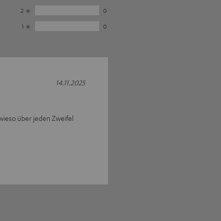
2
0
1
0
14.11.2025
owieso über jeden Zweifel