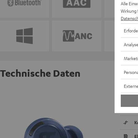
Alle Ein
Wirkung 
Datensch
Erforde
Analys
Market
Technische Daten
Persona
Externe
REAL BL
A
K
E