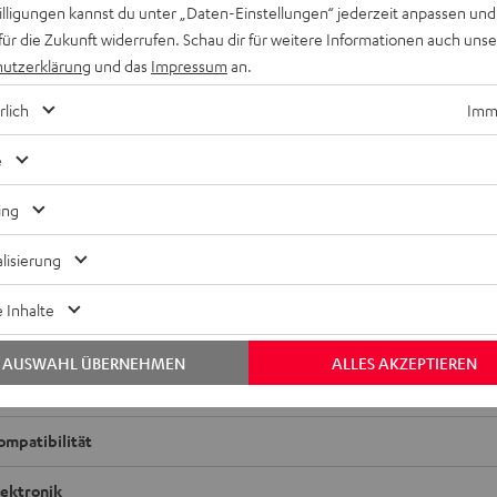
willigungen kannst du unter „Daten-Einstellungen“ jederzeit anpassen und
für die Zukunft widerrufen. Schau dir für weitere Informationen auch uns
utzerklärung
und das
Impressum
an.
rlich
Imme
e
ing
lisierung
 Inhalte
UE TWS 3 Ohrhörer einzeln rechts
AUSWAHL ÜBERNEHMEN
ALLES AKZEPTIEREN
bmessungen
ompatibilität
lektronik