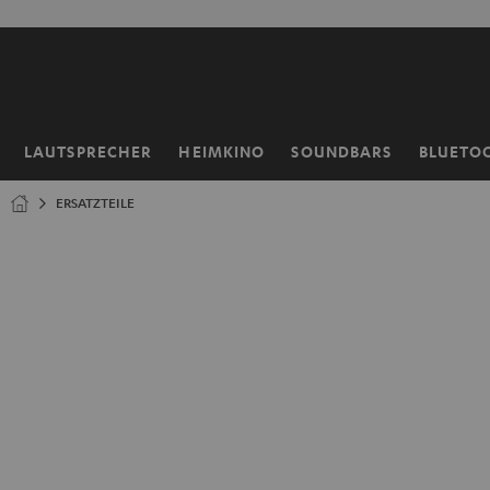
ZUM
NHALT
RINGEN
LAUTSPRECHER
HEIMKINO
SOUNDBARS
BLUETO
Startseite
ERSATZTEILE