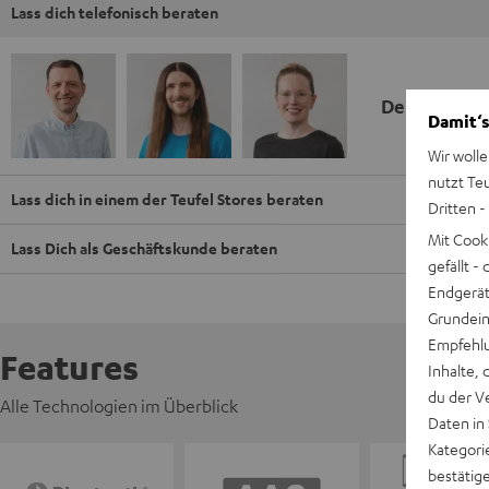
Lass dich telefonisch beraten
Deine Kauf
Damit‘s
Wir wolle
nutzt Te
Lass dich in einem der Teufel Stores beraten
Dritten -
Mit Cook
Lass Dich als Geschäftskunde beraten
gefällt 
Endgerät.
Grundeins
Empfehlu
Features
Inhalte, 
du der V
Alle Technologien im Überblick
Daten in
Kategori
bestätig