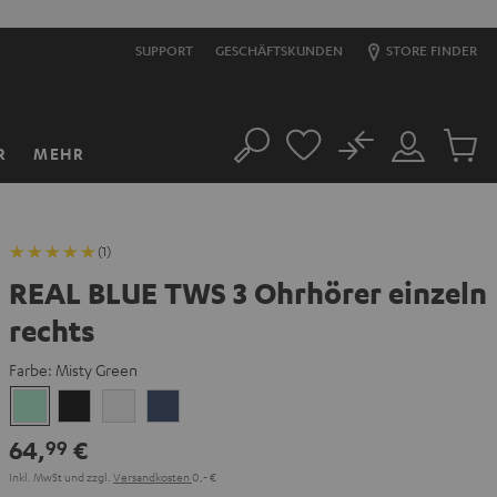
SUPPORT
GESCHÄFTSKUNDEN
STORE FINDER
No
R
MEHR
Suche
Mein
Artikel
Konto
im
Warenk
(1)
REAL BLUE TWS 3 Ohrhörer einzeln
rechts
Farbe:
Misty Green
Misty
Night
Pure
Steel
Green
Black
White
Blue
64,
€
99
Inkl. MwSt
und zzgl.
Versandkosten
0,‐ €