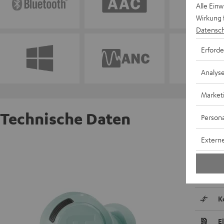
Alle Ein
Wirkung 
Datensch
Erforde
Analys
Market
Technische Daten
Persona
Externe
REAL BL
A
K
E