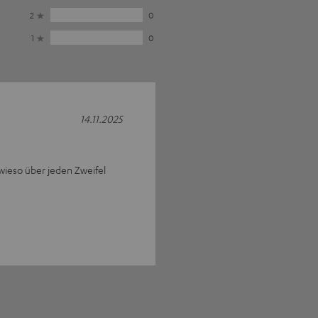
2
0
1
0
14.11.2025
owieso über jeden Zweifel