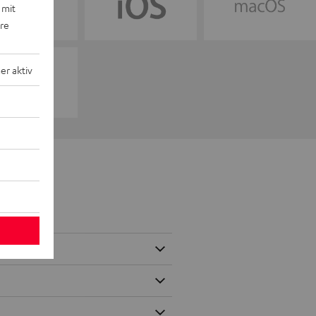
 mit
ere
r aktiv