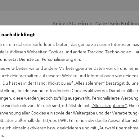
Keinen Store in der Nähe? Kein Problem,
beratung
beraten dich auch persönlich am Telefo
 nach dir klingt
Hier Termin buchen
n dir ein sicheres Surferlebnis bieten, das genau zu deinen Interessen pas
ufel auf diesen Webseiten Cookies und andere Tracking-Technologien – 
 und setzt Dienste zur Personalisierung ein.
ies verarbeiten wir und andere Marketingpartner Daten von dir und lernen
- durch dein Verhalten auf unserer Website und Informationen von deinem
 Du hast es in der Hand: Klickst du auf
„Alles ablehnen“
bestätigst du uns
tellung, bei der wir nur erforderliche Cookies aktivieren. Damit erhältst 
ngen, diese werden jedoch zufällig ausgewählt. Personalisierte Werbung
die wirklich relevant für dich sind, erhältst du mit
„Alles akzeptieren“
. Hier 
erwendung aller Cookies ein sowie der Weitergabe und der Verarbeitung 
 Staaten außerhalb der EU/des EWR. Für eine individuelle Auswahl kannst 
e auch einzeln aktivieren bzw. deaktivieren und mit
„Auswahl übernehme
en.