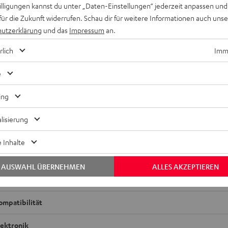
willigungen kannst du unter „Daten-Einstellungen“ jederzeit anpassen und
für die Zukunft widerrufen. Schau dir für weitere Informationen auch uns
utzerklärung
und das
Impressum
an.
rlich
Imme
e
ing
lisierung
 Inhalte
UE TWS 3 Ohrhörer einzeln rechts
AUSWAHL ÜBERNEHMEN
ALLES AKZEPTIEREN
bmessungen
ompatibilität
lektronik