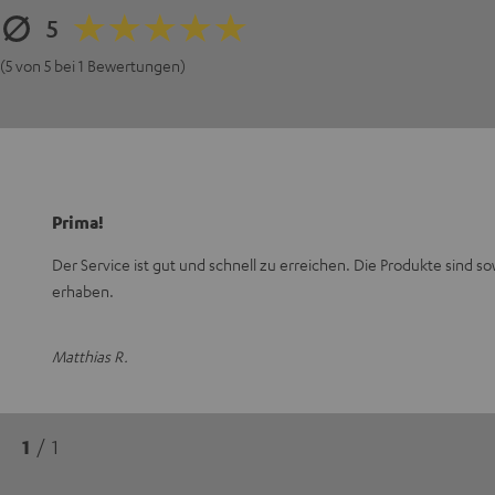
5
(5 von 5 bei 1 Bewertungen)
Prima!
Der Service ist gut und schnell zu erreichen. Die Produkte sind s
erhaben.
Matthias R.
1
/ 1