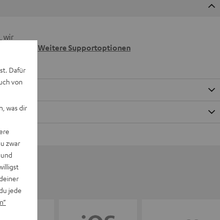
 wir
n.
Weitere Supportoptionen
st. Dafür
auch von
, was dir
ere
du zwar
 und
willigst
deiner
du jede
n“