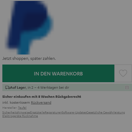
Jetzt shoppen, später zahlen.
IN DEN WARENKORB
, in 2 – 4 Werktagen bei dir
Auf Lager
Sicher einkaufen mit 8 Wochen Rückgaberecht
inkl. kostenlosem
Rückversand
Hersteller:
Teufel
Sicherheitshinweise
Ersatzteile
Reparaturen
Software-Updates
Gesetzliche Gewährleistung
Elektrogeräte Rücknahme