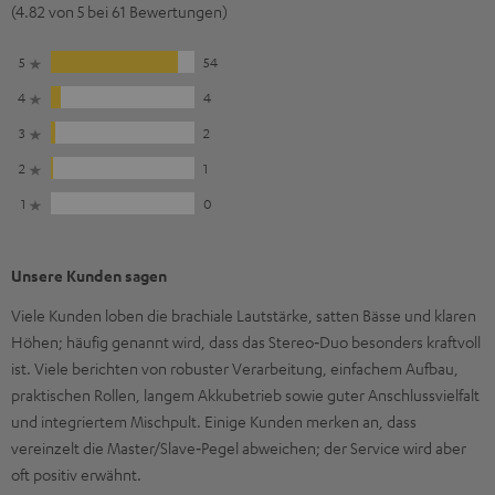
(4.82 von 5 bei 61 Bewertungen)
5
54
4
4
3
2
2
1
1
0
Unsere Kunden sagen
Viele Kunden loben die brachiale Lautstärke, satten Bässe und klaren
Höhen; häufig genannt wird, dass das Stereo‑Duo besonders kraftvoll
ist. Viele berichten von robuster Verarbeitung, einfachem Aufbau,
praktischen Rollen, langem Akkubetrieb sowie guter Anschlussvielfalt
und integriertem Mischpult. Einige Kunden merken an, dass
vereinzelt die Master/Slave‑Pegel abweichen; der Service wird aber
oft positiv erwähnt.