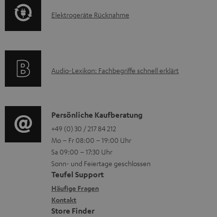
o
F
e
E
Elektrogeräte Rücknahme
r
A
r
l
m
Q
u
e
a
s
n
k
t
t
A
Audio-Lexikon: Fachbegriffe schnell erklärt
t
i
e
u
r
o
r
d
o
n
l
i
K
Persönliche Kaufberatung
g
e
a
o
o
+49 (0) 30 / 217 84 212
e
n
Mo – Fr 08:00 – 19:00 Uhr
d
-
n
r
z
Sa 09:00 – 17:30 Uhr
e
L
t
ä
u
Sonn- und Feiertage geschlossen
n
e
a
t
Teufel Support
r
x
k
e
Häufige Fragen
G
i
Kontakt
t
R
a
Store Finder
k