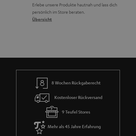
d
ü
r
Erlebe unsere Produkte hautnah und lass dich
o
a
c
a
persönlich im Store beraten.
n
t
k
Übersicht
n
e
n
t
n
a
i
h
e
m
e
8 Wochen Rückgaberecht
Kostenloser Rückversand
9 Teufel Stores
Mehr als 45 Jahre Erfahrung