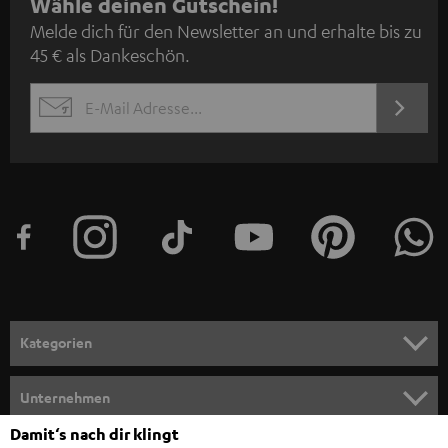
N
Wähle deinen Gutschein!
Melde dich für den Newsletter an und erhalte bis zu
e
45 € als Dankeschön.
w
s
JETZT
EMAIL
l
ANME
WIDGET
e
t
t
e
r
a
n
Kategorien
m
HEIMKINO
e
Unternehmen
l
HEIMKINO-KOMPLETTANLAGEN
Damit‘s nach dir klingt
SUPPORT