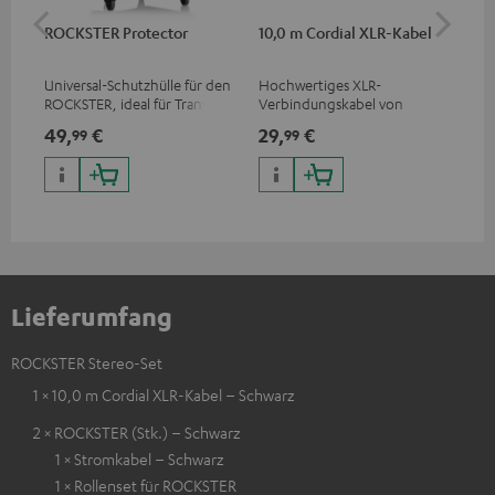
ROCKSTER Protector
10,0 m Cordial XLR-Kabel
An
Kli
Universal-Schutzhülle für den
Hochwertiges XLR-
Uni
ROCKSTER, ideal für Transport
Verbindungskabel von
Ste
und Lagerung
Cordial
49,
€
29,
€
12
99
99
Lieferumfang
ROCKSTER Stereo-Set
1 × 10,0 m Cordial XLR-Kabel – Schwarz
2 × ROCKSTER (Stk.) – Schwarz
1 × Stromkabel – Schwarz
1 × Rollenset für ROCKSTER