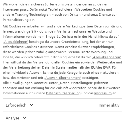
d
Teufel Onlineshops
Wir wollen dir ein sicheres Surferlebnis bieten, das genau zu deinen
SOUNDBAR
u
Interessen passt. Dafür nutzt Teufel auf diesen Webseiten Cookies und
KARRIERE
DEUTSCHLAND
andere Tracking-Technologien – auch von Dritten - und setzt Dienste zur
n
Personalisierung ein.
HIFI-LAUTSPRECHER
PRESSE & MARKETING
g
Mit Cookies verarbeiten wir und andere Marketingpartner Daten von dir und
ÖSTERREICH
lernen, was dir gefällt - durch dein Verhalten auf unserer Website und
SMART HOME
GESCHÄFTSKUNDEN
Informationen von deinem Endgerät. Du hast es in der Hand: Klickst du auf
„Alles ablehnen“
bestätigst du unsere Grundeinstellung, bei der wir nur
SCHWEIZ
BLUETOOTH-LAUTSPRECHER
erforderliche Cookies aktivieren. Damit erhältst du zwar Empfehlungen,
PARTNERPROGRAMM
diese werden jedoch zufällig ausgewählt. Personalisierte Werbung und
Inhalte, die wirklich relevant für dich sind, erhältst du mit
„Alles akzeptieren“
.
KOPFHÖRER
NIEDERLANDE
BLOG
Hier willigst du der Verwendung aller Cookies ein sowie der Weitergabe und
der Verarbeitung deiner Daten in Staaten außerhalb der EU/des EWR. Für
BLUETOOTH-KOPFHÖRER
eine individuelle Auswahl kannst du jede Kategorie auch einzeln aktivieren
NEWSLETTER
BELGIEN
bzw. deaktivieren und mit
„Auswahl übernehmen“
bestätigen.
Alle Einwilligungen kannst du unter „Daten-Einstellungen“ jederzeit
STEREOANLAGEN
STORES
anpassen und mit Wirkung für die Zukunft widerrufen. Schau dir für weitere
FRANKREICH
Informationen auch unsere
Datenschutzerklärung
und das
Impressum
an.
LAUTSPRECHER
DEINE VORTEILE BEI TEUFEL
Erforderlich
Immer aktiv
POLEN
ULTIMA-SERIE
TEUFEL STORY
Analyse
IN-EAR-KOPFHÖRER
SPANIEN
UNSER MANAGEMENT