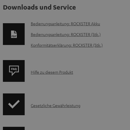
Downloads und Service
D
Bedienungsanleitung: ROCKSTER Akku
o
Bedienungsanleitung: ROCKSTER (Stk.)
k
Konformitätserklärung: ROCKSTER (Stk.)
u
m
e
P
Hilfe zu diesem Produkt
n
r
t
o
e
d
z
I
Gesetzliche Gewährleistung
u
u
n
k
m
f
t
H