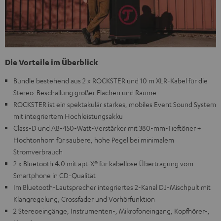
Die Vorteile im Überblick
Bundle bestehend aus 2 x ROCKSTER und 10 m XLR-Kabel für die
Stereo-Beschallung großer Flächen und Räume
ROCKSTER ist ein spektakulär starkes, mobiles Event Sound System
mit integriertem Hochleistungsakku
Class-D und AB-450-Watt-Verstärker mit 380-mm-Tieftöner +
Hochtonhorn für saubere, hohe Pegel bei minimalem
Stromverbrauch
2 x Bluetooth 4.0 mit apt-X® für kabellose Übertragung vom
Smartphone in CD-Qualität
Im Bluetooth-Lautsprecher integriertes 2-Kanal DJ-Mischpult mit
Klangregelung, Crossfader und Vorhörfunktion
2 Stereoeingänge, Instrumenten-, Mikrofoneingang, Kopfhörer-,