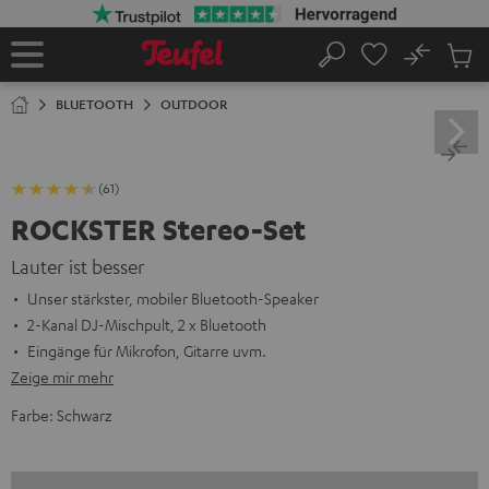
ZUM
NHALT
RINGEN
No
Abs
Startseite
Suche
Artike
im
BLUETOOTH
OUTDOOR
Waren
(61)
ROCKSTER Stereo-Set
Lauter ist besser
Unser stärkster, mobiler Bluetooth-Speaker
2-Kanal DJ-Mischpult, 2 x Bluetooth
Eingänge für Mikrofon, Gitarre uvm.
Zeige mir mehr
Farbe:
Schwarz