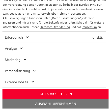
Hier willigst du der Verwendung aller Cookies ein sowie der Weitergabe und
der Verarbeitung deiner Daten in Staaten außerhalb der EU/des EWR. Für
eine individuelle Auswahl kannst du jede Kategorie auch einzeln aktivieren
8 Wochen Rückgaberecht
bzw. deaktivieren und mit
„Auswahl übernehmen“
bestätigen.
Alle Einwilligungen kannst du unter „Daten-Einstellungen“ jederzeit
anpassen und mit Wirkung für die Zukunft widerrufen. Schau dir für weitere
Kostenloser Rückversand
Informationen auch unsere
Datenschutzerklärung
und das
Impressum
an.
9 Teufel Stores
Erforderlich
Immer aktiv
Analyse
Mehr als 45 Jahre Erfahrung
Marketing
Personalisierung
Externe Inhalte
ALLES AKZEPTIEREN
Chat
AUSWAHL ÜBERNEHMEN
starten