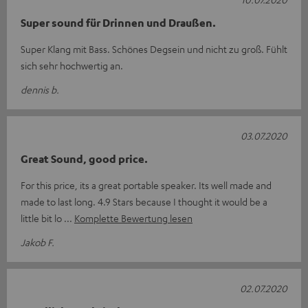
Super sound für Drinnen und Draußen.
Super Klang mit Bass. Schönes Degsein und nicht zu groß. Fühlt
sich sehr hochwertig an.
dennis b.
03.07.2020
Great Sound, good price.
For this price, its a great portable speaker. Its well made and
made to last long. 4.9 Stars because I thought it would be a
little bit lo
Komplette Bewertung lesen
Jakob F.
02.07.2020