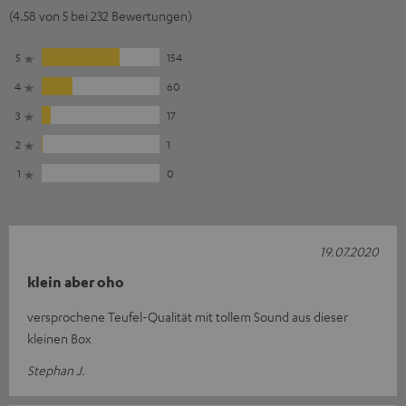
(4.58 von 5 bei 232 Bewertungen)
5
154
4
60
3
17
2
1
1
0
19.07.2020
klein aber oho
versprochene Teufel-Qualität mit tollem Sound aus dieser
kleinen Box
Stephan J.