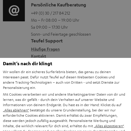
r
i
K
Persönliche Kaufberatung
g
e
l
o
o
+49 (0) 30 / 217 84 212
e
n
Mo – Fr 08:00 – 19:00 Uhr
a
-
n
r
z
Sa 09:00 – 17:30 Uhr
d
L
t
ä
u
Sonn- und Feiertage geschlossen
e
e
a
t
Teufel Support
r
n
x
k
e
Häufige Fragen
G
i
Kontakt
t
R
a
Store Finder
Damit‘s nach dir klingt
k
d
ü
r
Erlebe unsere Produkte hautnah und lass dich
Wir wollen dir ein sicheres Surferlebnis bieten, das genau zu deinen
o
a
c
a
Interessen passt. Dafür nutzt Teufel auf diesen Webseiten Cookies und
persönlich im Store beraten.
n
andere Tracking-Technologien – auch von Dritten - und setzt Dienste zur
t
k
Übersicht
n
Personalisierung ein.
e
n
t
Mit Cookies verarbeiten wir und andere Marketingpartner Daten von dir und
lernen, was dir gefällt - durch dein Verhalten auf unserer Website und
n
a
i
Informationen von deinem Endgerät. Du hast es in der Hand: Klickst du auf
h
„Alles ablehnen“
bestätigst du unsere Grundeinstellung, bei der wir nur
e
erforderliche Cookies aktivieren. Damit erhältst du zwar Empfehlungen,
m
diese werden jedoch zufällig ausgewählt. Personalisierte Werbung und
Inhalte, die wirklich relevant für dich sind, erhältst du mit
„Alles akzeptieren“
.
e