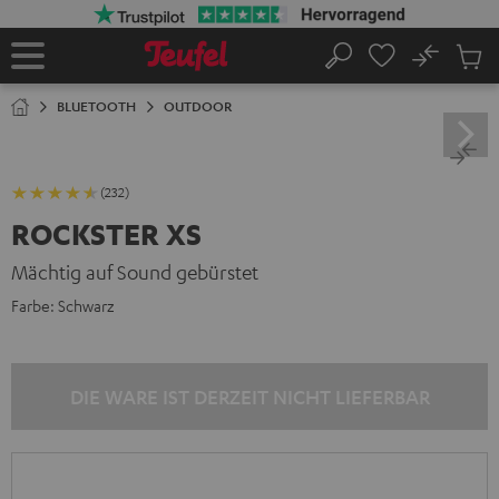
ZUM
NHALT
RINGEN
No
Abs
Startseite
Suche
Artike
im
BLUETOOTH
OUTDOOR
Waren
(232)
ROCKSTER XS
Mächtig auf Sound gebürstet
Farbe:
Schwarz
DIE WARE IST DERZEIT NICHT LIEFERBAR