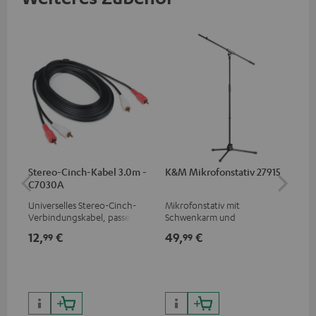
Stereo-Cinch-Kabel 3.0m -
K&M Mikrofonstativ 27915
Te
C7030A
Universelles Stereo-Cinch-
Mikrofonstativ mit
Oh
Verbindungskabel, passend
Schwenkarm und
ges
für alle Geräte mit Cinch-
Kunststoffsockel passend für
für
12,
€
49,
€
89
99
99
Buchsen
alle gängigen Mikrofone (z. B.
Mus
für das Shure PGA58)
74,
9
99,