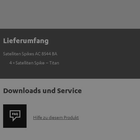
Lieferumfang
Satelliten Spikes AC 8544 BA
4 × Satelliten Spike – Titan
Downloads und Service
P
Hilfe zu diesem Produkt
r
o