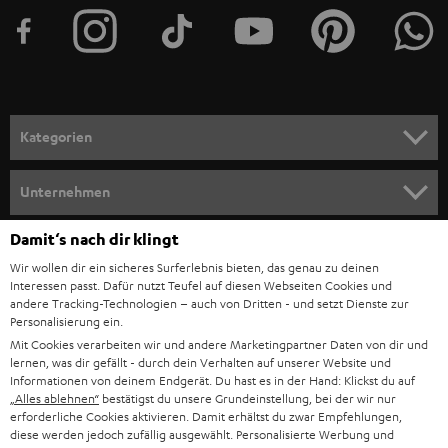
t
e
r
a
n
Kategorien
m
HEIMKINO
e
Unternehmen
l
HEIMKINO-KOMPLETTANLAGEN
SUPPORT
Damit‘s nach dir klingt
d
Teufel Onlineshops
Wir wollen dir ein sicheres Surferlebnis bieten, das genau zu deinen
SOUNDBAR
u
KARRIERE
Interessen passt. Dafür nutzt Teufel auf diesen Webseiten Cookies und
DEUTSCHLAND
n
andere Tracking-Technologien – auch von Dritten - und setzt Dienste zur
HIFI-LAUTSPRECHER
Personalisierung ein.
PRESSE & MARKETING
g
Mit Cookies verarbeiten wir und andere Marketingpartner Daten von dir und
ÖSTERREICH
SMART HOME
lernen, was dir gefällt - durch dein Verhalten auf unserer Website und
GESCHÄFTSKUNDEN
Informationen von deinem Endgerät. Du hast es in der Hand: Klickst du auf
„Alles ablehnen“
bestätigst du unsere Grundeinstellung, bei der wir nur
SCHWEIZ
BLUETOOTH-LAUTSPRECHER
PARTNERPROGRAMM
erforderliche Cookies aktivieren. Damit erhältst du zwar Empfehlungen,
diese werden jedoch zufällig ausgewählt. Personalisierte Werbung und
KOPFHÖRER