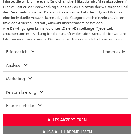
Inhalte, die wirklich relevant für dich sind, erhältst du mit
„Alles akzeptieren“
.
NIEDERLANDE
BLOG
Hier willigst du der Verwendung aller Cookies ein sowie der Weitergabe und
der Verarbeitung deiner Daten in Staaten außerhalb der EU/des EWR. Für
BLUETOOTH-KOPFHÖRER
NEWSLETTER
eine individuelle Auswahl kannst du jede Kategorie auch einzeln aktivieren
BELGIEN
bzw. deaktivieren und mit
„Auswahl übernehmen“
bestätigen.
STEREOANLAGEN
Alle Einwilligungen kannst du unter „Daten-Einstellungen“ jederzeit
STORES
anpassen und mit Wirkung für die Zukunft widerrufen. Schau dir für weitere
FRANKREICH
LAUTSPRECHER
Informationen auch unsere
Datenschutzerklärung
und das
Impressum
an.
DEINE VORTEILE BEI TEUFEL
Erforderlich
Immer aktiv
POLEN
ULTIMA-SERIE
TEUFEL STORY
Analyse
IN-EAR-KOPFHÖRER
SPANIEN
UNSER MANAGEMENT
Marketing
FANSHOP
NACHHALTIGKEIT
ITALIEN
NEUHEITEN
Personalisierung
Technische Änderungen, Tippfehler und Irrtum vorbehalten. Das auf unseren
UNSERE WERTE
Fotos abgebildete Zubehör ist nicht im Lieferumfang enthalten. Etwaige
USA
Entsorgungsgebühren für Batterien sind im Preis inbegriffen.
Externe Inhalte
BILDUNGSRABATT
©2026 Lautsprecher Teufel GmbH - All rights reserved.
WEITERE LÄNDER
ALLES AKZEPTIEREN
GESCHENKGUTSCHEIN
Chat
Impressum
AGB
Datenschutz
Daten-Einstellungen
EU Data Act
AUSWAHL ÜBERNEHMEN