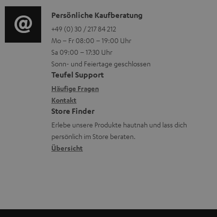
d
o
n
u
i
K
Persönliche Kaufberatung
g
e
m
o
o
+49 (0) 30 / 217 84 212
e
n
V
Mo – Fr 08:00 – 19:00 Uhr
-
n
r
z
e
Sa 09:00 – 17:30 Uhr
L
t
ä
u
r
Sonn- und Feiertage geschlossen
e
a
t
Teufel Support
r
s
x
k
e
Häufige Fragen
G
a
i
Kontakt
t
R
a
n
Store Finder
k
d
ü
r
d
Erlebe unsere Produkte hautnah und lass dich
o
a
c
a
persönlich im Store beraten.
n
t
k
Übersicht
n
e
n
t
n
a
i
h
e
m