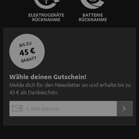
BIS ZU
45 €
RABATT
N
Wähle deinen Gutschein!
Melde dich für den Newsletter an und erhalte bis zu
e
45 € als Dankeschön.
w
s
JETZT
EMAIL
l
ANME
WIDGET
e
t