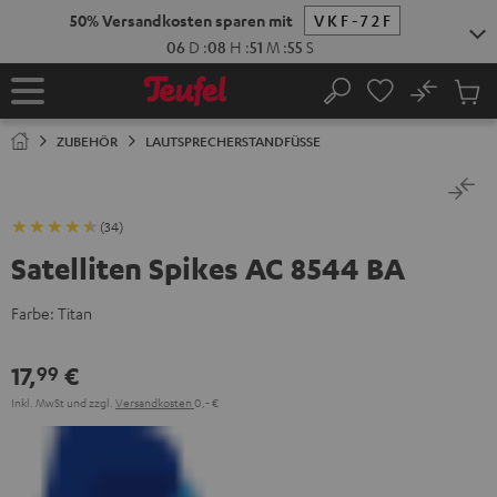
ZUM
50% Versandkosten sparen mit
VKF-72F
NHALT
RINGEN
06
D
:
08
H
:
51
M
:
54
S
No
Abs
Startseite
Suche
Artike
im
ZUBEHÖR
LAUTSPRECHERSTANDFÜSSE
Waren
(34)
Satelliten Spikes AC 8544 BA
Farbe:
Titan
17,
€
99
Inkl. MwSt
und zzgl.
Versandkosten
0,‐ €