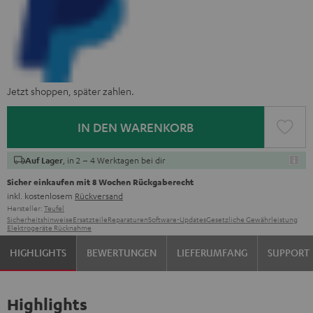
Jetzt shoppen, später zahlen.
IN DEN WARENKORB
, in 2 – 4 Werktagen bei dir
Auf Lager
Sicher einkaufen mit 8 Wochen Rückgaberecht
inkl. kostenlosem
Rückversand
Hersteller:
Teufel
Sicherheitshinweise
Ersatzteile
Reparaturen
Software-Updates
Gesetzliche Gewährleistung
Elektrogeräte Rücknahme
HIGHLIGHTS
BEWERTUNGEN
LIEFERUMFANG
SUPPORT
Highlights