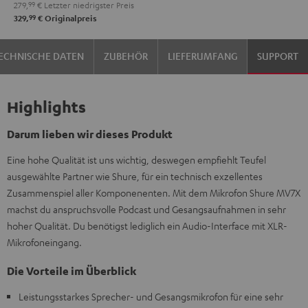
279,
99
€
Letzter niedrigster Preis
99
329,
€
Originalpreis
ECHNISCHE DATEN
ZUBEHÖR
LIEFERUMFANG
SUPPORT
Highlights
Darum lieben wir dieses Produkt
Eine hohe Qualität ist uns wichtig, deswegen empfiehlt Teufel
ausgewählte Partner wie Shure, für ein technisch exzellentes
Zusammenspiel aller Komponenenten. Mit dem Mikrofon Shure MV7X
machst du anspruchsvolle Podcast und Gesangsaufnahmen in sehr
hoher Qualität. Du benötigst lediglich ein Audio-Interface mit XLR-
Mikrofoneingang.
Die Vorteile im Überblick
Leistungsstarkes Sprecher- und Gesangsmikrofon für eine sehr