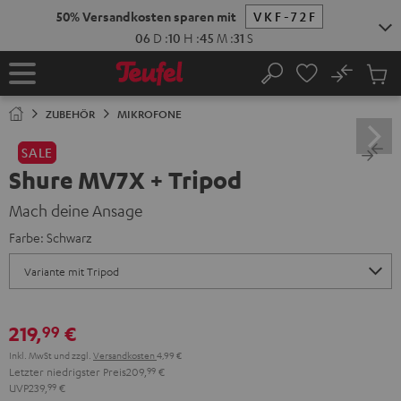
ZUM
50% Versandkosten sparen mit
VKF-72F
NHALT
RINGEN
06
D
:
10
H
:
45
M
:
30
S
No
Abs
Startseite
Suche
Artike
im
ZUBEHÖR
MIKROFONE
Waren
SALE
Shure MV7X + Tripod
Mach deine Ansage
Farbe:
Schwarz
219,
€
99
Inkl. MwSt
und zzgl.
Versandkosten
4,99 €
Letzter niedrigster Preis
209,
99
€
UVP
239,
99
€