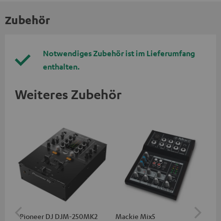
Zubehör
Notwendiges Zubehör ist im Lieferumfang
enthalten.
Weiteres Zubehör
Pioneer DJ DJM-250MK2
Mackie Mix5
Ma