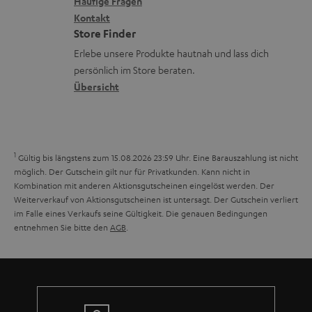
x
k
e
Häufige Fragen
G
a
i
Kontakt
t
R
a
n
Store Finder
k
d
ü
r
d
Erlebe unsere Produkte hautnah und lass dich
o
a
c
a
persönlich im Store beraten.
n
t
k
Übersicht
n
e
n
t
n
a
i
h
e
1
Gültig bis längstens zum 15.08.2026 23:59 Uhr.
Eine Barauszahlung ist nicht
m
möglich. Der Gutschein gilt nur für Privatkunden. Kann nicht in
Kombination mit anderen Aktionsgutscheinen eingelöst werden. Der
e
Weiterverkauf von Aktionsgutscheinen ist untersagt. Der Gutschein verliert
im Falle eines Verkaufs seine Gültigkeit. Die genauen Bedingungen
entnehmen Sie bitte den
AGB
.