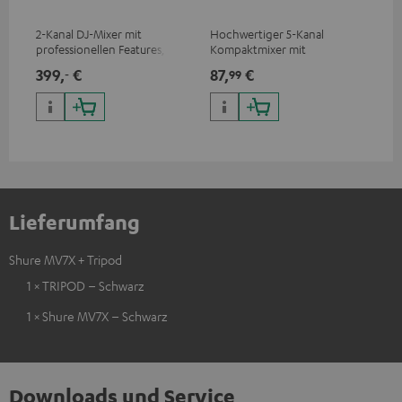
2-Kanal DJ-Mixer mit
Hochwertiger 5-Kanal
Lei
professionellen Features,
Kompaktmixer mit
Kom
eingebauter Soundkarte und
rauscharmen Signalaufbau
Qua
399,
€
87,
€
12
‐
99
bestem Preis/Klangverhältnis
Lieferumfang
Shure MV7X + Tripod
1 × TRIPOD – Schwarz
1 × Shure MV7X – Schwarz
Downloads und Service