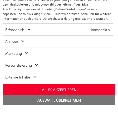
BELGIEN
bzw. deaktivieren und mit
„Auswahl übernehmen“
bestätigen.
STEREOANLAGEN
Alle Einwilligungen kannst du unter „Daten-Einstellungen“ jederzeit
STORES
anpassen und mit Wirkung für die Zukunft widerrufen. Schau dir für weitere
FRANKREICH
LAUTSPRECHER
Informationen auch unsere
Datenschutzerklärung
und das
Impressum
an.
DEINE VORTEILE BEI TEUFEL
Erforderlich
Immer aktiv
POLEN
ULTIMA-SERIE
TEUFEL STORY
Analyse
IN-EAR-KOPFHÖRER
SPANIEN
UNSER MANAGEMENT
Marketing
FANSHOP
NACHHALTIGKEIT
ITALIEN
NEUHEITEN
Personalisierung
Technische Änderungen, Tippfehler und Irrtum vorbehalten. Das auf unseren
UNSERE WERTE
Fotos abgebildete Zubehör ist nicht im Lieferumfang enthalten. Etwaige
USA
Entsorgungsgebühren für Batterien sind im Preis inbegriffen.
Externe Inhalte
BILDUNGSRABATT
©2026 Lautsprecher Teufel GmbH - All rights reserved.
WEITERE LÄNDER
ALLES AKZEPTIEREN
GESCHENKGUTSCHEIN
Chat
Impressum
AGB
Datenschutz
Daten-Einstellungen
EU Data Act
AUSWAHL ÜBERNEHMEN
BARRIEREFREIHEIT
starten
Vertrag widerrufen