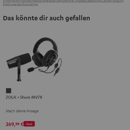
Sicherheitshinweise
Ersatzteile
Reparaturen
Software-Updates
Gesetzliche Gewährleistung
Elektrogeräte Rücknahme
Das könnte dir auch gefallen
ZOLA
ZOLA + Shure MV7X
+
Shure
Mach deine Ansage
MV7X
Dark
269,
€
99
Deal
Gray