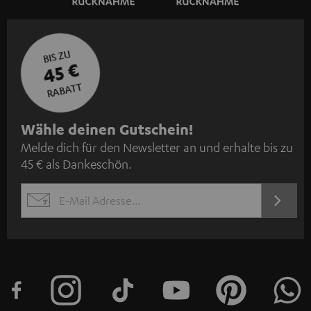
BIS ZU
45 €
RABATT
N
Wähle deinen Gutschein!
Melde dich für den Newsletter an und erhalte bis zu
e
45 € als Dankeschön.
w
s
JETZT
EMAIL
l
ANME
WIDGET
e
t
t
e