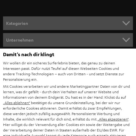
r
a
n
Kategorien
m
HEIMKINO
e
Unternehmen
l
HEIMKINO-KOMPLETTANLAGEN
SUPPORT
Damit‘s nach dir klingt
d
Teufel Onlineshops
Wir wollen dir ein sicheres Surferlebnis bieten, das genau zu deinen
SOUNDBAR
u
KARRIERE
Interessen passt. Dafür nutzt Teufel auf diesen Webseiten Cookies und
DEUTSCHLAND
n
andere Tracking-Technologien – auch von Dritten - und setzt Dienste zur
HIFI-LAUTSPRECHER
Personalisierung ein.
PRESSE & MARKETING
g
Mit Cookies verarbeiten wir und andere Marketingpartner Daten von dir und
ÖSTERREICH
SMART HOME
lernen, was dir gefällt - durch dein Verhalten auf unserer Website und
GESCHÄFTSKUNDEN
Informationen von deinem Endgerät. Du hast es in der Hand: Klickst du auf
„Alles ablehnen“
bestätigst du unsere Grundeinstellung, bei der wir nur
SCHWEIZ
BLUETOOTH-LAUTSPRECHER
PARTNERPROGRAMM
erforderliche Cookies aktivieren. Damit erhältst du zwar Empfehlungen,
diese werden jedoch zufällig ausgewählt. Personalisierte Werbung und
KOPFHÖRER
Inhalte, die wirklich relevant für dich sind, erhältst du mit
„Alles akzeptieren“
.
NIEDERLANDE
BLOG
Hier willigst du der Verwendung aller Cookies ein sowie der Weitergabe und
der Verarbeitung deiner Daten in Staaten außerhalb der EU/des EWR. Für
BLUETOOTH-KOPFHÖRER
NEWSLETTER
eine individuelle Auswahl kannst du jede Kategorie auch einzeln aktivieren