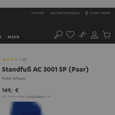
2F
06
D
:
13
H
:
00
M
:
46
S
SUPPORT
GESCHÄFTSKUNDEN
STORE FINDER
No
R
MEHR
Suche
Mein
Artikel
Konto
im
Warenk
(5)
Standfuß AC 3001 SP (Paar)
Farbe:
Schwarz
149,
€
‐
Inkl. MwSt
und zzgl.
Versandkosten
0,‐ €