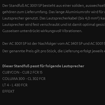
Der Standfuß AC 3001 SP besteht aus einer soliden, auswechs
gehören zum Lieferumfang. Das lange Aluminiumrohr wird für g
Lautsprecher genutzt. Das Lautsprecherkabel (bis 4,0 mm²) k
Lautsprecher wird fest verschraubt und ist damit optimal gesi
Gusseisen unterdrückt wirkungsvoll Vibrationen.
Der AC 3001 SP ist der Nachfolger vom AC 3401 SP und AC 5001 S
Der genannte Preis gilt pro Stück, die Lieferung erfolgt jeweils
Dieser Standfuß passt für folgende Lautsprecher
CUBYCON - CUB 2 FCR 15
COLUMA 300 - CL 302 FCR
LT 4 - L 430 FCR
EFFEKT