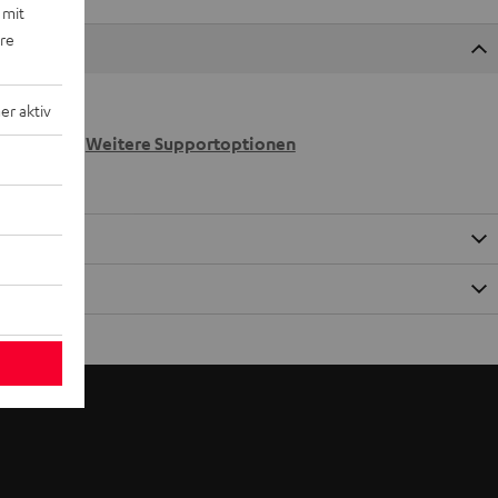
 mit
ere
r aktiv
 wir
n.
Weitere Supportoptionen