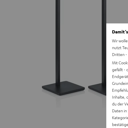
Damit‘s
Wir wolle
nutzt Te
Dritten -
Mit Cook
gefällt 
Endgerät.
Grundeins
Empfehlu
Inhalte, 
du der V
Daten in
Kategori
bestätig