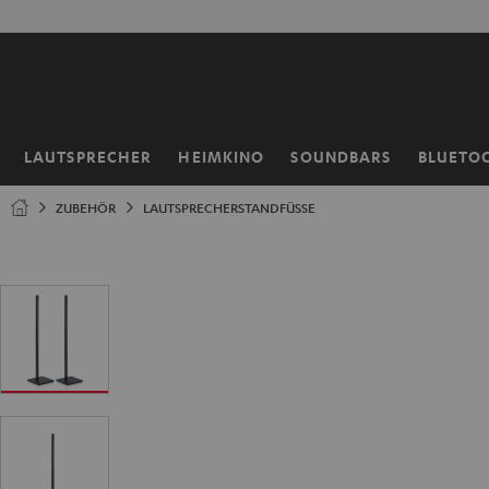
ZUM
NHALT
RINGEN
LAUTSPRECHER
HEIMKINO
SOUNDBARS
BLUETO
Startseite
ZUBEHÖR
LAUTSPRECHERSTANDFÜSSE