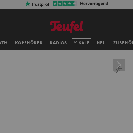
50% Versandkosten sparen mit
VKF-7
OTH
KOPFHÖRER
RADIOS
SALE
NEU
ZUBEHÖ