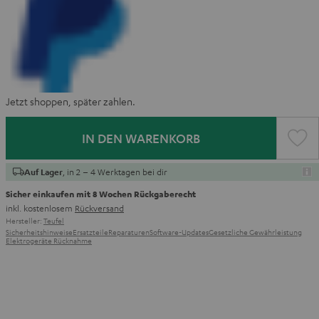
Jetzt shoppen, später zahlen.
IN DEN WARENKORB
, in 2 – 4 Werktagen bei dir
Auf Lager
Sicher einkaufen mit 8 Wochen Rückgaberecht
inkl. kostenlosem
Rückversand
Hersteller:
Teufel
Sicherheitshinweise
Ersatzteile
Reparaturen
Software-Updates
Gesetzliche Gewährleistung
Elektrogeräte Rücknahme