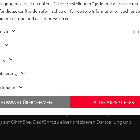
willigungen kannst du unter „Daten-Einstellungen“ jederzeit anpassen und
für die Zukunft widerrufen. Schau dir für weitere Informationen auch uns
utzerklärung
und das
Impressum
an.
rlich
Imme
Keinen Store in der Nähe? Kein Problem,
beratung
beraten dich auch persönlich am Telefo
e
Hier Termin buchen
ing
lisierung
 Inhalte
AUSWAHL ÜBERNEHMEN
ALLES AKZEPTIEREN
sprecher eine optimale Wiedergabehöhe. Der entsprechende
) auf Ohrhöhe. Das führt zu einer präziseren Darstellung und