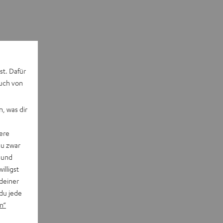
st. Dafür
auch von
, was dir
ere
du zwar
 und
willigst
deiner
du jede
n“