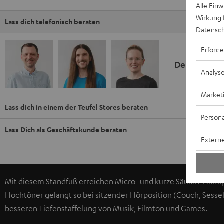
Alle Ein
Wirkung 
Lass dich telefonisch beraten
Datensch
Erforde
Deine Kauf
Analys
Market
Lass dich in einem der Teufel Stores beraten
Persona
Lass Dich als Geschäftskunde beraten
Externe
Mit diesem Standfuß erreichen Micro- und kurze Säulen-Laut
Hochtöner gelangt so bei sitzender Hörposition (Couch, Sessel
besseren Tiefenstaffelung von Musik, Filmton und Games.