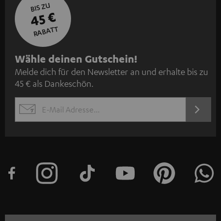
BIS ZU
45 €
RABATT
N
Wähle deinen Gutschein!
Melde dich für den Newsletter an und erhalte bis zu
e
45 € als Dankeschön.
w
s
JETZT
EMAIL
l
ANME
WIDGET
e
t
t
e
r
a