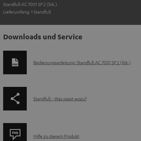
Standfuß AC 7001 SP 2 (Stk.)
Lieferumfang: 1 Standfuß
Downloads und Service
D
Bedienungsanleitung: Standfuß AC 7001 SP 2 (Stk.)
o
k
u
p
Standfuß - Was passt wozu?
m
a
e
g
n
e
t
P
.
Hilfe zu diesem Produkt
e