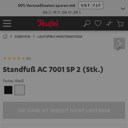
ZUM
50% Versandkosten sparen mit
VKF-72F
NHALT
RINGEN
06
D
:
11
H
:
06
M
:
23
S
No
Abs
Startseite
Suche
Artike
im
ZUBEHÖR
LAUTSPRECHERSTANDFÜSSE
Waren
(13)
Standfuß AC 7001 SP 2 (Stk.)
Farbe:
Weiß
Schwarz
Weiß
DIE WARE IST DERZEIT NICHT LIEFERBAR