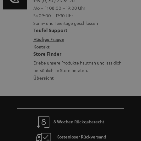
o
o
+49 (0) 30 / 217 84 212
e
n
.
n
Mo – Fr 08:00 – 19:00 Uhr
-
n
r
z
l
Sa 09:00 – 17:30 Uhr
L
t
ä
u
Sonn- und Feiertage geschlossen
i
e
a
t
Teufel Support
r
n
x
k
e
Häufige Fragen
G
k
i
Kontakt
t
R
a
s
Store Finder
k
d
ü
r
.
Erlebe unsere Produkte hautnah und lass dich
o
a
c
a
persönlich im Store beraten.
t
n
t
k
Übersicht
n
i
e
n
t
t
n
a
i
l
h
e
e
m
_
8 Wochen Rückgaberecht
e
h
i
Kostenloser Rückversand