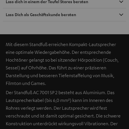
Lass dich in einem der Teufel Stores beraten
Lass Dich als Geschäftskunde beraten
Mit diesem Standfuß erreichen Kompakt-Lautsprecher
eine optimale Wiedergabehöhe. Der entsprechende
Hochtöner gelangt so bei sitzender Hörposition (Couch,
Sessel) auf Ohrhöhe. Das führt zu einer präziseren
Darstellung und besseren Tiefenstaffelung von Musik,
Filmton und Games.
Der Standfuß AC 7001 SP 2 besteht aus Aluminium. Das
Lautsprecherkabel (bis 6,0 mm²) kann im Inneren des
Rohres verlegt werden. Der Lautsprecher wird fest
verschraubt und ist damit optimal gesichert. Die schwere
Konstruktion unterdrückt wirkungsvoll Vibrationen. Der