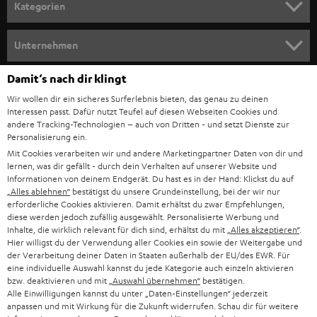
n
Kategorien
m
HEIMKINO
e
Unternehmen
l
HEIMKINO-KOMPLETTANLAGEN
SUPPORT
Damit‘s nach dir klingt
d
Teufel Onlineshops
Wir wollen dir ein sicheres Surferlebnis bieten, das genau zu deinen
SOUNDBAR
u
KARRIERE
Interessen passt. Dafür nutzt Teufel auf diesen Webseiten Cookies und
DEUTSCHLAND
n
andere Tracking-Technologien – auch von Dritten - und setzt Dienste zur
HIFI-LAUTSPRECHER
Personalisierung ein.
PRESSE & MARKETING
g
Mit Cookies verarbeiten wir und andere Marketingpartner Daten von dir und
ÖSTERREICH
SMART HOME
lernen, was dir gefällt - durch dein Verhalten auf unserer Website und
GESCHÄFTSKUNDEN
Informationen von deinem Endgerät. Du hast es in der Hand: Klickst du auf
„Alles ablehnen“
bestätigst du unsere Grundeinstellung, bei der wir nur
SCHWEIZ
BLUETOOTH-LAUTSPRECHER
PARTNERPROGRAMM
erforderliche Cookies aktivieren. Damit erhältst du zwar Empfehlungen,
diese werden jedoch zufällig ausgewählt. Personalisierte Werbung und
KOPFHÖRER
Inhalte, die wirklich relevant für dich sind, erhältst du mit
„Alles akzeptieren“
.
NIEDERLANDE
BLOG
Hier willigst du der Verwendung aller Cookies ein sowie der Weitergabe und
der Verarbeitung deiner Daten in Staaten außerhalb der EU/des EWR. Für
BLUETOOTH-KOPFHÖRER
NEWSLETTER
eine individuelle Auswahl kannst du jede Kategorie auch einzeln aktivieren
BELGIEN
bzw. deaktivieren und mit
„Auswahl übernehmen“
bestätigen.
STEREOANLAGEN
Alle Einwilligungen kannst du unter „Daten-Einstellungen“ jederzeit
STORES
anpassen und mit Wirkung für die Zukunft widerrufen. Schau dir für weitere
FRANKREICH