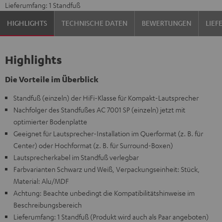
Lieferumfang: 1 Standfuß
HIGHLIGHTS
TECHNISCHE DATEN
BEWERTUNGEN
LIE
Highlights
Die Vorteile im Überblick
Standfuß (einzeln) der HiFi-Klasse für Kompakt-Lautsprecher
Nachfolger des Standfußes AC 7001 SP (einzeln) jetzt mit
optimierter Bodenplatte
Geeignet für Lautsprecher-Installation im Querformat (z. B. für
Center) oder Hochformat (z. B. für Surround-Boxen)
Lautsprecherkabel im Standfuß verlegbar
Farbvarianten Schwarz und Weiß, Verpackungseinheit: Stück,
Material: Alu/MDF
Achtung: Beachte unbedingt die Kompatibilitätshinweise im
Beschreibungsbereich
Lieferumfang: 1 Standfuß (Produkt wird auch als Paar angeboten)