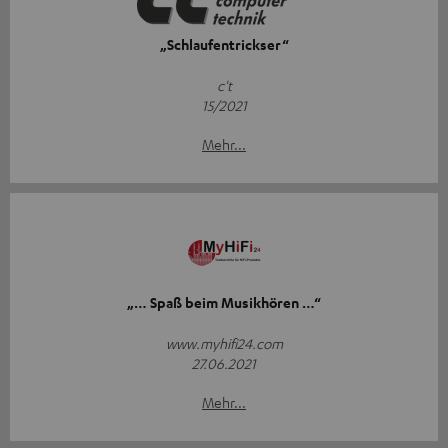
„Schlaufentrickser“
c't
15/2021
Mehr...
„… Spaß beim Musikhören …“
www.myhifi24.com
27.06.2021
Mehr...