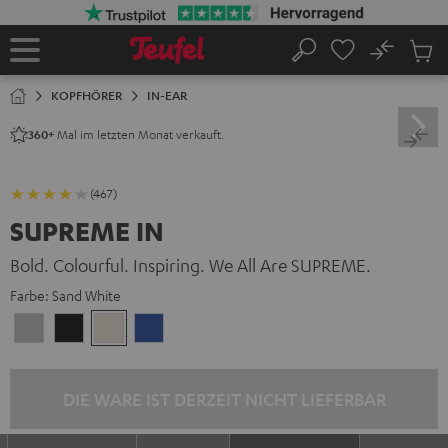
ZUM
NHALT
RINGEN
No
Abs
Startseite
Suche
Artike
im
KOPFHÖRER
IN-EAR
Waren
Mal im letzten Monat verkauft.
360+
(467)
SUPREME IN
Bold. Colourful. Inspiring. We All Are SUPREME.
Farbe:
Sand White
Moon
Night
Sand
Space
Gray
Black
White
Blue
DIE WARE IST DERZEIT NICHT LIEFERBAR