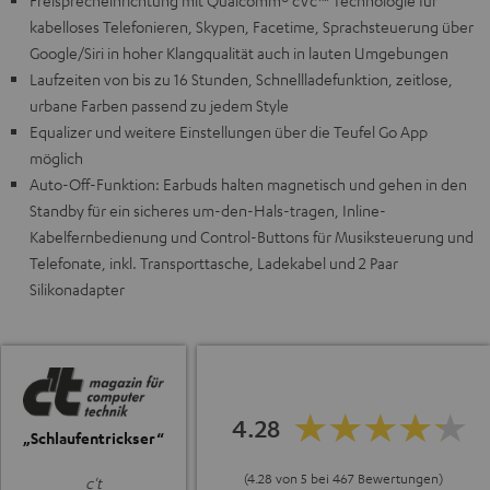
Freisprecheinrichtung mit Qualcomm® cVc™ Technologie für
kabelloses Telefonieren, Skypen, Facetime, Sprachsteuerung über
Google/Siri in hoher Klangqualität auch in lauten Umgebungen
Laufzeiten von bis zu 16 Stunden, Schnellladefunktion, zeitlose,
urbane Farben passend zu jedem Style
Equalizer und weitere Einstellungen über die Teufel Go App
möglich
Auto-Off-Funktion: Earbuds halten magnetisch und gehen in den
Standby für ein sicheres um-den-Hals-tragen, Inline-
Kabelfernbedienung und Control-Buttons für Musiksteuerung und
Telefonate, inkl. Transporttasche, Ladekabel und 2 Paar
Silikonadapter
4.28
„Schlaufentrickser“
(4.28 von 5 bei 467 Bewertungen)
c't