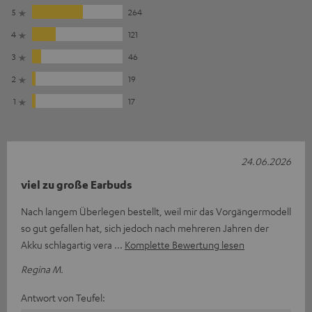
5
264
4
121
3
46
2
19
1
17
24.06.2026
viel zu große Earbuds
Nach langem Überlegen bestellt, weil mir das Vorgängermodell
so gut gefallen hat, sich jedoch nach mehreren Jahren der
Akku schlagartig vera
Komplette Bewertung lesen
Regina M.
Antwort von Teufel: