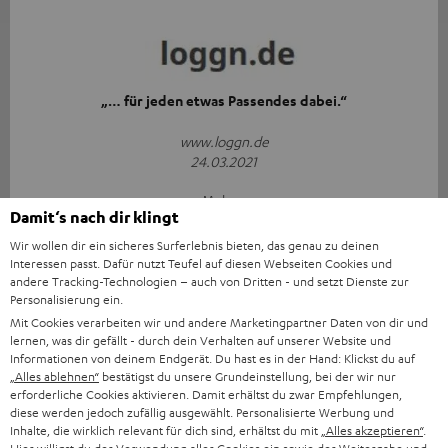
„… für jeden etwas Passendes dabei.“
www.loggn.de
24.03.2021
Mehr...
Damit‘s nach dir klingt
Wir wollen dir ein sicheres Surferlebnis bieten, das genau zu deinen
Interessen passt. Dafür nutzt Teufel auf diesen Webseiten Cookies und
andere Tracking-Technologien – auch von Dritten - und setzt Dienste zur
Personalisierung ein.
Mit Cookies verarbeiten wir und andere Marketingpartner Daten von dir und
lernen, was dir gefällt - durch dein Verhalten auf unserer Website und
„Chapeau!“
Informationen von deinem Endgerät. Du hast es in der Hand: Klickst du auf
„Alles ablehnen“
bestätigst du unsere Grundeinstellung, bei der wir nur
erforderliche Cookies aktivieren. Damit erhältst du zwar Empfehlungen,
www.pctipp.ch
diese werden jedoch zufällig ausgewählt. Personalisierte Werbung und
08.03.2021
Inhalte, die wirklich relevant für dich sind, erhältst du mit
„Alles akzeptieren“
.