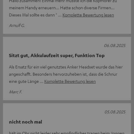
Hallo zusammen! Einmal mehr musste ich die Kopfhörer zu
meinem Handy erneuern... Hatte schon diverse Firmen...
Dieses Mal sollte es dann "
Komplette Bewertung lesen
Arnulf G.
06.08.2025
Sitzt gut, Akkulaufzeit super, Funktion Top
Als Ersatz für ein viel genutztes Anker Headset wurde das hier
angeschafft. Besonders hervorzuheben ist, dass die Schnur
eine gute Länge
Komplette Bewertung lesen
Marc F.
05.08.2025
nicht noch mal
hält im Ohr nicht leider sehr empfindliches tragen beim Joggen