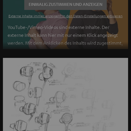
EINMALIG ZUSTIMMEN UND ANZEIGEN
Externe Inhalte immer anzeigen? In den Daten‑Einstellungen aktivieren
YouTube-/Vimeo-Videos sind externe Inhalte. Der
externe Inhalt kann hier mit nur einem Klick angezeigt
werden. Mit dem Anklicken des Inhalts wird zugestimmt,
dass externe Inhalte angezeigt werden. Dabei können
personenbezogene Daten an Drittplattformen
übermittelt werden.
Weitere Informationen sind in der
Datenschutzerklärung unter I zu finden
.