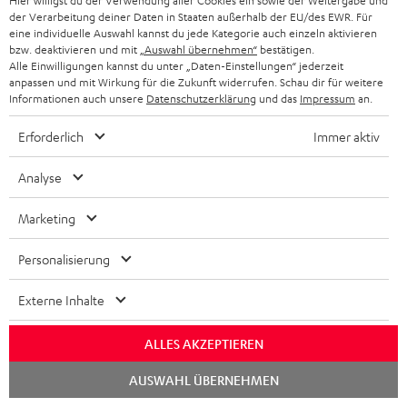
Hier willigst du der Verwendung aller Cookies ein sowie der Weitergabe und
Mehr...
der Verarbeitung deiner Daten in Staaten außerhalb der EU/des EWR. Für
eine individuelle Auswahl kannst du jede Kategorie auch einzeln aktivieren
bzw. deaktivieren und mit
„Auswahl übernehmen“
bestätigen.
Alle Einwilligungen kannst du unter „Daten-Einstellungen“ jederzeit
anpassen und mit Wirkung für die Zukunft widerrufen. Schau dir für weitere
Informationen auch unsere
Datenschutzerklärung
und das
Impressum
an.
Erforderlich
Immer aktiv
„… sehr klare Stimmqualität …“
Analyse
www.gamezgeneration.de
18.02.2021
Marketing
Mehr...
Personalisierung
Externe Inhalte
ALLES AKZEPTIEREN
Chat
AUSWAHL ÜBERNEHMEN
„… überzeugt mit ausgewogenem Klang …“
starten