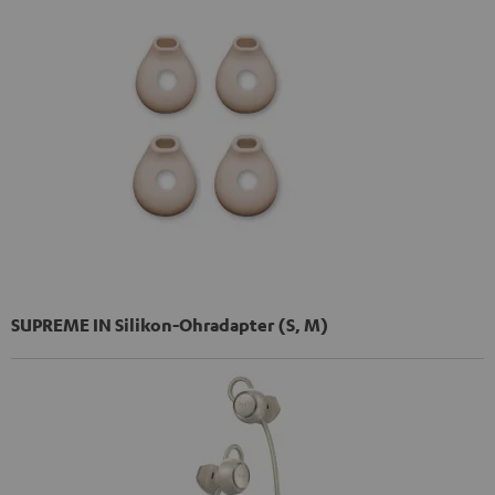
SUPREME IN Silikon-Ohradapter (S, M)