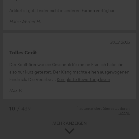
Artikel ist gut. Leider nicht in anderen Farben verfügbar
Hans-Werner H.
30.12.2025
Tolles Gerät
Der Kopfhörer war ein Geschenk für meine Frau ich habe ihn
also nur kurz getestet. Der Klang machte einen ausgewogenen
Eindruck. Die Verarbe
Komplette Bewertung lesen
Max V.
*
10
/ 439
automatisiert übersetzt durch
DeepL
MEHR ANZEIGEN