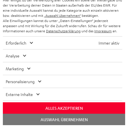
Hier willigst du der Verwendung aller Cookies ein sowie der Weitergabe und
der Verarbeitung deiner Daten in Staaten außerhalb der EU/des EWR. Für
eine individuelle Auswahl kannst du jede Kategorie auch einzeln aktivieren
bzw. deaktivieren und mit
„Auswahl übernehmen“
bestätigen.
Alle Einwilligungen kannst du unter „Daten-Einstellungen“ jederzeit
„… ein wirklich guter Kopfhörer.“
anpassen und mit Wirkung für die Zukunft widerrufen. Schau dir für weitere
Informationen auch unsere
Datenschutzerklärung
und das
Impressum
an.
www.beyondpixels.at
28.12.2020
Erforderlich
Immer aktiv
Mehr...
Analyse
Marketing
Personalisierung
„Ich kann euch den Teufel Supreme On Ear Kopfhörer auf
Externe Inhalte
jeden Fall empfehlen.“
ALLES AKZEPTIEREN
www.majaly-tech.de
17.12.2020
Chat
AUSWAHL ÜBERNEHMEN
starten
Mehr...