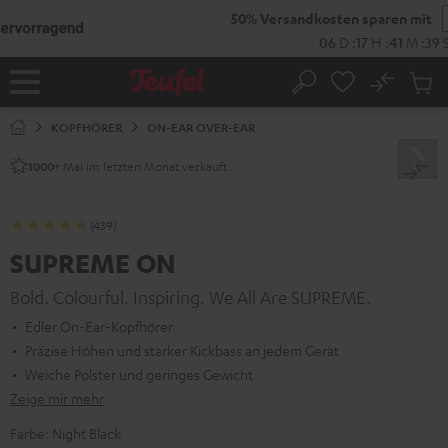
ZUM
NHALT
RINGEN
No
Abs
Startseite
Suche
Artike
im
KOPFHÖRER
ON-EAR OVER-EAR
Waren
Mal im letzten Monat verkauft.
1000+
(439)
SUPREME ON
Bold. Colourful. Inspiring. We All Are SUPREME.
Edler On-Ear-Kopfhörer
Präzise Höhen und starker Kickbass an jedem Gerät
Weiche Polster und geringes Gewicht
Zeige mir mehr
Farbe:
Night Black