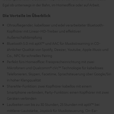
Egal ob unterwegs in der Bahn, im Homeoffice oder auf Arbeit.
Die Vorteile im Überblick
Ohraufliegender, kabelloser und edel verarbeiteter Bluetooth-
Kopfhörer mit Linear-HD-Treiber und effektiver
Außenschalldämpfung
Bluetooth 5.0 mit aptX™ und AAC für Musikstreaming in CD-
ähnlicher Qualität von Spotify, Deezer, Youtube, Apple Music und
Co., NFC für schnelles Pairing
Perfekt fürs Homeoffice: Freisprecheinrichtung mit zwei
Mikrofonen und Qualcomm® cVc™ Technologie für kabelloses
Telefonieren, Skypen, Facetime, Sprachsteuerung über Google/Siri
in hoher Klangqualität
ShareMe-Funktion: zwei Kopfhörer kabellos mit einem
Smartphone verbinden, Party-Funktion: einen Kopfhörer mit zwei
Geräten verbinden
Laufzeiten von bis zu 30 Stunden, 25 Stunden mit aptX™ bei
mittlerer Lautstärke, Joystick für Musiksteuerung, On-Ear-