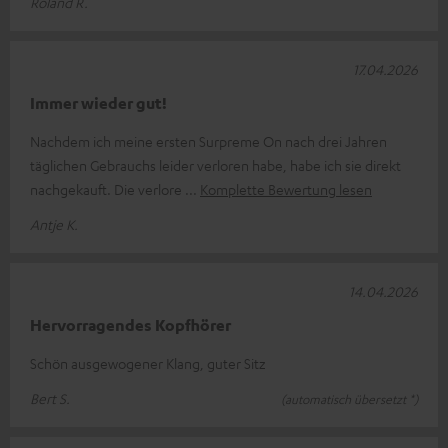
Roland R.
17.04.2026
Immer wieder gut!
Nachdem ich meine ersten Surpreme On nach drei Jahren
täglichen Gebrauchs leider verloren habe, habe ich sie direkt
nachgekauft. Die verlore
Komplette Bewertung lesen
Antje K.
14.04.2026
Hervorragendes Kopfhörer
Schön ausgewogener Klang, guter Sitz
Bert S.
(automatisch übersetzt *)