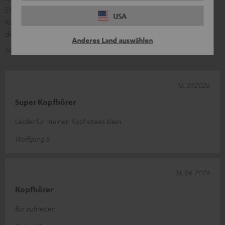
EQ‑Optionen. Viele finden sie leicht und angenehm; vereinzelte
USA
Kunden merken an, dass sie bei längerem Tragen auf den Ohren
drücken.
Anderes Land auswählen
AI-generiert aus dem Text unserer Kundenrezensionen
16.07.2026
Super Kopfhörer
Leider für meinen Kopf etwas klein
Wolfgang S.
16.06.2026
Kopfhörer
Bin zufrieden