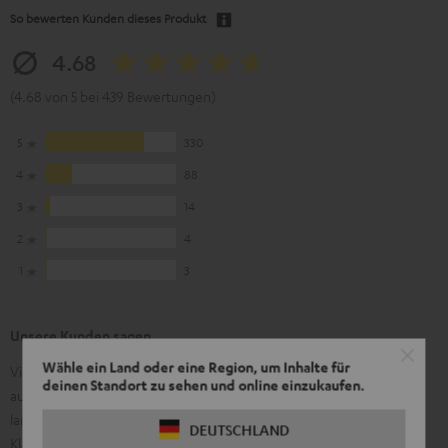
So bewerten Kunden dieses Produkt
4.68
(4.68 von 5 bei 439 Bewertungen)
5
330
4
88
3
14
2
4
1
3
Unsere Kunden sagen
Wähle ein Land oder eine Region, um Inhalte für
Viele Kunden loben den klaren, druckvollen Sound mit
deinen Standort zu sehen und online einzukaufen.
ausgewogenen Mitten und sattem Bass; häufig genannt werden
lange Akkulaufzeit, hochwertige Verarbeitung, kompakte
DEUTSCHLAND
Klappbarkeit, die intuitive Joystick‑Bedienung und die App mit