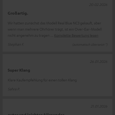
20.02.2026
Großartig.
Wir hatten zunächst das Modell Real Blue NC3 gekauft, aber
wenn man mehrere Ohrhörer trägt, ist ein Over-Ear-Modell
nicht angenehm zu tragen
Komplette Bewertung lesen
Stephan F.
(automatisch übersetzt *)
26.01.2026
Super Klang
Klare Kaufempfehlung für einen tollen Klang
Sahra P.
21.01.2026
guter und leichter Allrounder