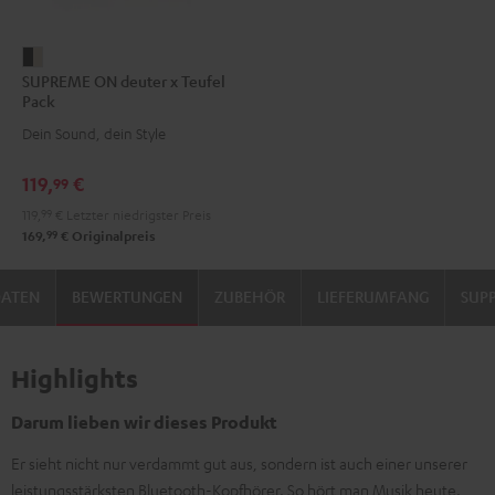
SUPREME
SUPREME ON deuter x Teufel
ON
Pack
deuter
Dein Sound, dein Style
x
Teufel
119,
€
99
Pack
119,
99
€
Letzter niedrigster Preis
Night
99
169,
€
Originalpreis
Black
/
DATEN
BEWERTUNGEN
ZUBEHÖR
LIEFERUMFANG
SUP
Sand
Highlights
Darum lieben wir dieses Produkt
Er sieht nicht nur verdammt gut aus, sondern ist auch einer unserer
leistungsstärksten Bluetooth-Kopfhörer. So hört man Musik heute.