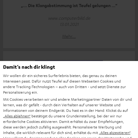
„… Die Klangabstimmung ist Teufel gelungen …“
www.computerbild.de
13.01.2021
Mehr...
Damit‘s nach dir klingt
Wir wollen dir ein sicheres Surferlebnis bieten, das genau zu deinen
Interessen passt. Dafür nutzt Teufel auf diesen Webseiten Cookies und
„Toll!“
andere Tracking-Technologien – auch von Dritten - und setzt Dienste zur
Personalisierung ein.
Stereoplay
Mit Cookies verarbeiten wir und andere Marketingpartner Daten von dir und
01/2021
lernen, was dir gefällt - durch dein Verhalten auf unserer Website und
Informationen von deinem Endgerät. Du hast es in der Hand: Klickst du auf
Mehr...
„Alles ablehnen“
bestätigst du unsere Grundeinstellung, bei der wir nur
erforderliche Cookies aktivieren. Damit erhältst du zwar Empfehlungen,
diese werden jedoch zufällig ausgewählt. Personalisierte Werbung und
Inhalte, die wirklich relevant für dich sind, erhältst du mit
„Alles akzeptieren“
.