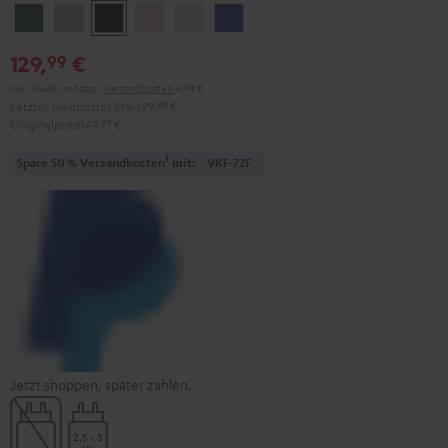
Ivy
Moon
Night
Pale
Sand
Space
Green
Gray
Black
Gold
White
Blue
129,
€
99
Inkl. MwSt
und zzgl.
Versandkosten
4,99 €
Letzter niedrigster Preis
99,
99
€
Originalpreis
149,
99
€
1
Spare 50 % Versandkosten
mit:
VKF-72F
Jetzt shoppen, später zahlen.