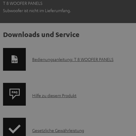
T 8 WOOFER PANELS
Subwoofer ist nicht im Lieferumfang.
Downloads und Service
D
Bedienungsanleitung: T 8 WOOFER PANELS
o
k
u
P
m
Hilfe zu diesem Produkt
r
e
o
n
d
t
I
Gesetzliche Gewährleistung
u
e