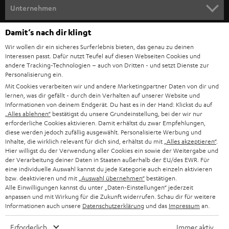
HEIMKINO
e
Unternehmen
l
HEIMKINO-KOMPLETTANLAGEN
SUPPORT
Damit‘s nach dir klingt
d
Teufel Onlineshops
Wir wollen dir ein sicheres Surferlebnis bieten, das genau zu deinen
SOUNDBAR
u
KARRIERE
Interessen passt. Dafür nutzt Teufel auf diesen Webseiten Cookies und
DEUTSCHLAND
n
andere Tracking-Technologien – auch von Dritten - und setzt Dienste zur
HIFI-LAUTSPRECHER
Personalisierung ein.
PRESSE & MARKETING
g
Mit Cookies verarbeiten wir und andere Marketingpartner Daten von dir und
ÖSTERREICH
SMART HOME
lernen, was dir gefällt - durch dein Verhalten auf unserer Website und
GESCHÄFTSKUNDEN
Informationen von deinem Endgerät. Du hast es in der Hand: Klickst du auf
„Alles ablehnen“
bestätigst du unsere Grundeinstellung, bei der wir nur
SCHWEIZ
BLUETOOTH-LAUTSPRECHER
PARTNERPROGRAMM
erforderliche Cookies aktivieren. Damit erhältst du zwar Empfehlungen,
diese werden jedoch zufällig ausgewählt. Personalisierte Werbung und
KOPFHÖRER
Inhalte, die wirklich relevant für dich sind, erhältst du mit
„Alles akzeptieren“
.
NIEDERLANDE
BLOG
Hier willigst du der Verwendung aller Cookies ein sowie der Weitergabe und
der Verarbeitung deiner Daten in Staaten außerhalb der EU/des EWR. Für
BLUETOOTH-KOPFHÖRER
NEWSLETTER
eine individuelle Auswahl kannst du jede Kategorie auch einzeln aktivieren
BELGIEN
bzw. deaktivieren und mit
„Auswahl übernehmen“
bestätigen.
STEREOANLAGEN
Alle Einwilligungen kannst du unter „Daten-Einstellungen“ jederzeit
STORES
anpassen und mit Wirkung für die Zukunft widerrufen. Schau dir für weitere
FRANKREICH
LAUTSPRECHER
Informationen auch unsere
Datenschutzerklärung
und das
Impressum
an.
DEINE VORTEILE BEI TEUFEL
Erforderlich
Immer aktiv
POLEN
ULTIMA-SERIE