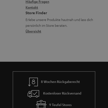
x
k
e
Häufige Fragen
G
n
i
Kontakt
t
R
a
Store Finder
k
d
ü
r
Erlebe unsere Produkte hautnah und lass dich
o
a
c
a
persönlich im Store beraten.
n
t
k
Übersicht
n
e
n
t
n
a
i
h
e
m
e
8 Wochen Rückgaberecht
Kostenloser Rückversand
9 Teufel Stores