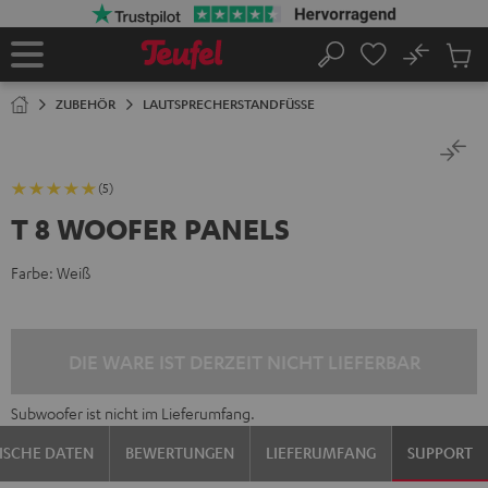
ZUM
NHALT
RINGEN
No
Abs
Startseite
Suche
Artike
im
ZUBEHÖR
LAUTSPRECHERSTANDFÜSSE
Waren
(5)
T 8 WOOFER PANELS
Farbe:
Weiß
DIE WARE IST DERZEIT NICHT LIEFERBAR
Subwoofer ist nicht im Lieferumfang.
ISCHE DATEN
BEWERTUNGEN
LIEFERUMFANG
SUPPORT