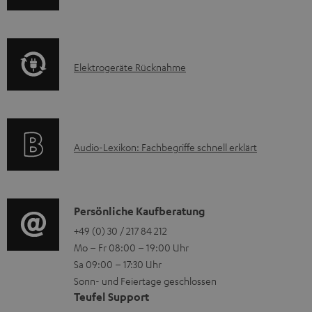
n
k
z
f
t
u
o
F
m
E
Elektrogeräte Rücknahme
r
A
H
l
m
Q
e
e
a
s
r
k
t
u
A
Audio-Lexikon: Fachbegriffe schnell erklärt
t
i
n
u
r
o
t
d
o
n
e
i
K
Persönliche Kaufberatung
g
e
r
o
o
+49 (0) 30 / 217 84 212
e
n
l
Mo – Fr 08:00 – 19:00 Uhr
-
n
r
z
a
Sa 09:00 – 17:30 Uhr
L
t
ä
u
Sonn- und Feiertage geschlossen
d
e
a
t
Teufel Support
r
e