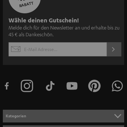
RABATT
N
Wähle deinen Gutschein!
Melde dich für den Newsletter an und erhalte bis zu
e
45 € als Dankeschön.
w
s
JETZT
EMAIL
l
ANME
WIDGET
e
t
t
e
r
a
n
Kategorien
m