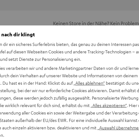
Keinen Store in der Nähe? Kein Problem,
beratung
beraten dich auch persönlich am Telefo
 nach dir klingt
Hier Termin buchen
n dir ein sicheres Surferlebnis bieten, das genau zu deinen Interessen pas
ufel auf diesen Webseiten Cookies und andere Tracking-Technologien – 
 und setzt Dienste zur Personalisierung ein.
ies verarbeiten wir und andere Marketingpartner Daten von dir und lernen
- durch dein Verhalten auf unserer Website und Informationen von deinem
 Du hast es in der Hand: Klickst du auf
„Alles ablehnen“
bestätigst du uns
tellung, bei der wir nur erforderliche Cookies aktivieren. Damit erhältst 
ngen, diese werden jedoch zufällig ausgewählt. Personalisierte Werbung
die wirklich relevant für dich sind, erhältst du mit
„Alles akzeptieren“
. Hier 
erwendung aller Cookies ein sowie der Weitergabe und der Verarbeitung 
 Staaten außerhalb der EU/des EWR. Für eine individuelle Auswahl kannst 
OFER SLEEVE
e auch einzeln aktivieren bzw. deaktivieren und mit
„Auswahl übernehme
en.