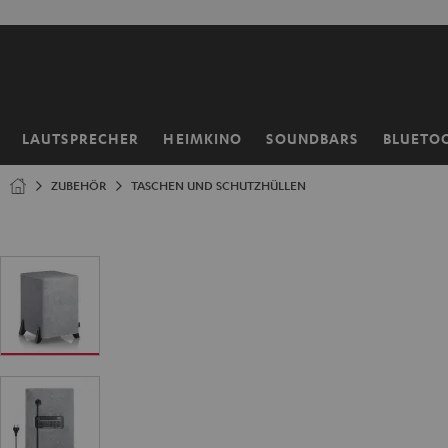
ZUM
NHALT
RINGEN
LAUTSPRECHER
HEIMKINO
SOUNDBARS
BLUETO
Startseite
ZUBEHÖR
TASCHEN UND SCHUTZHÜLLEN