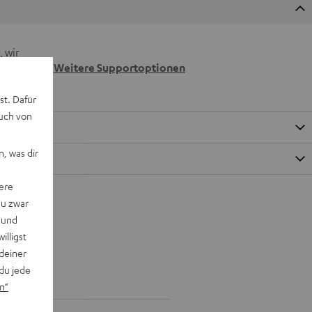
 wir
n.
Weitere Supportoptionen
st. Dafür
auch von
, was dir
ere
du zwar
 und
willigst
deiner
du jede
n“