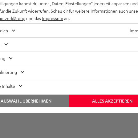
willigungen kannst du unter „Daten-Einstellungen“ jederzeit anpassen und
für die Zukunft widerrufen. Schau dir für weitere Informationen auch uns
utzerklärung
und das
Impressum
an.
rlich
Imme
e
ing
lisierung
 Inhalte
AUSWAHL ÜBERNEHMEN
ALLES AKZEPTIEREN