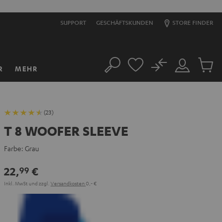
SUPPORT
GESCHÄFTSKUNDEN
STORE FINDER
No
R
MEHR
Suche
Mein
Artikel
Konto
im
Warenk
(23)
T 8 WOOFER SLEEVE
Farbe:
Grau
22,
€
99
Inkl. MwSt
und zzgl.
Versandkosten
0,‐ €