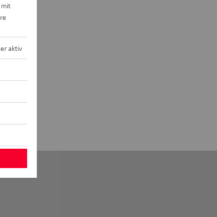
 mit
ere
r aktiv