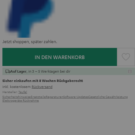
Jetzt shoppen, später zahlen.
IN DEN WARENKORB
, in 3 – 5 Werktagen bei dir
Auf Lager
Sicher einkaufen mit 8 Wochen Rückgaberecht
inkl. kostenlosem
Rückversand
Hersteller:
Teufel
Sicherheitshinweise
Ersatzteile
Reparaturen
Software-Updates
Gesetzliche Gewährleistung
Elektrogeräte Rücknahme