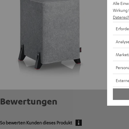
Alle Ein
Wirkung 
Datensch
Erforde
Analys
Market
Persona
Externe
Bewertungen
So bewerten Kunden dieses Produkt