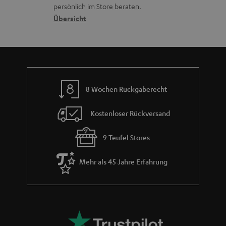
o
a
c
a
persönlich im Store beraten.
n
t
k
Übersicht
n
e
n
t
n
a
i
h
e
m
8 Wochen Rückgaberecht
e
Kostenloser Rückversand
9 Teufel Stores
Mehr als 45 Jahre Erfahrung