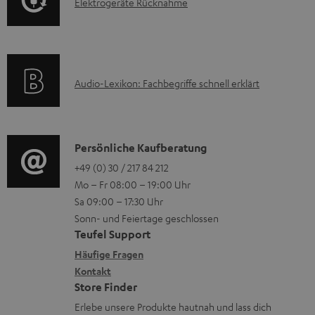
E
Elektrogeräte Rücknahme
r
A
H
l
m
Q
e
e
a
s
r
k
t
u
A
Audio-Lexikon: Fachbegriffe schnell erklärt
t
i
n
u
r
o
t
d
o
n
e
i
K
Persönliche Kaufberatung
g
e
r
o
o
+49 (0) 30 / 217 84 212
e
n
l
Mo – Fr 08:00 – 19:00 Uhr
-
n
r
z
a
Sa 09:00 – 17:30 Uhr
L
t
ä
u
Sonn- und Feiertage geschlossen
d
e
a
t
Teufel Support
r
e
x
k
e
Häufige Fragen
G
n
i
Kontakt
t
R
a
Store Finder
k
d
ü
r
Erlebe unsere Produkte hautnah und lass dich