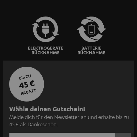
BIS ZU
45 €
RABATT
N
Wähle deinen Gutschein!
Melde dich für den Newsletter an und erhalte bis zu
e
45 € als Dankeschön.
w
s