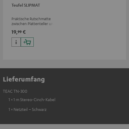
Teufel SLIPMAT
Praktische Rutschmatte
zwischen Plattenteller und
Schallplatte
19,
€
99
Lieferumfang
TEAC TN-300
1 × 1 m Stereo-Cinch-Kabel
1 × Netzteil – Schwarz