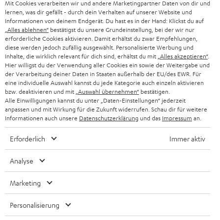
g
Mit Cookies verarbeiten wir und andere Marketingpartner Daten von dir und
ÖSTERREICH
SMART HOME
lernen, was dir gefällt - durch dein Verhalten auf unserer Website und
GESCHÄFTSKUNDEN
Informationen von deinem Endgerät. Du hast es in der Hand: Klickst du auf
„Alles ablehnen“
bestätigst du unsere Grundeinstellung, bei der wir nur
SCHWEIZ
BLUETOOTH-LAUTSPRECHER
PARTNERPROGRAMM
erforderliche Cookies aktivieren. Damit erhältst du zwar Empfehlungen,
diese werden jedoch zufällig ausgewählt. Personalisierte Werbung und
KOPFHÖRER
Inhalte, die wirklich relevant für dich sind, erhältst du mit
„Alles akzeptieren“
.
NIEDERLANDE
BLOG
Hier willigst du der Verwendung aller Cookies ein sowie der Weitergabe und
der Verarbeitung deiner Daten in Staaten außerhalb der EU/des EWR. Für
BLUETOOTH-KOPFHÖRER
NEWSLETTER
eine individuelle Auswahl kannst du jede Kategorie auch einzeln aktivieren
BELGIEN
bzw. deaktivieren und mit
„Auswahl übernehmen“
bestätigen.
STEREOANLAGEN
Alle Einwilligungen kannst du unter „Daten-Einstellungen“ jederzeit
STORES
anpassen und mit Wirkung für die Zukunft widerrufen. Schau dir für weitere
FRANKREICH
LAUTSPRECHER
Informationen auch unsere
Datenschutzerklärung
und das
Impressum
an.
DEINE VORTEILE BEI TEUFEL
Erforderlich
Immer aktiv
POLEN
ULTIMA-SERIE
TEUFEL STORY
Analyse
IN-EAR-KOPFHÖRER
SPANIEN
UNSER MANAGEMENT
Marketing
FANSHOP
NACHHALTIGKEIT
ITALIEN
NEUHEITEN
Personalisierung
Technische Änderungen, Tippfehler und Irrtum vorbehalten. Das auf unseren
UNSERE WERTE
Fotos abgebildete Zubehör ist nicht im Lieferumfang enthalten. Etwaige
USA