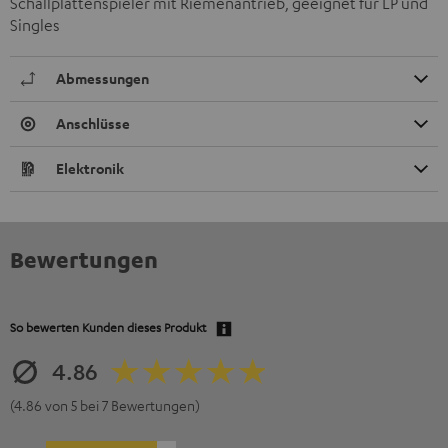
Schallplattenspieler mit Riemenantrieb, geeignet für LP und
Singles
Abmessungen
Anschlüsse
Elektronik
Bewertungen
So bewerten Kunden dieses Produkt
4.86
(4.86 von 5 bei 7 Bewertungen)