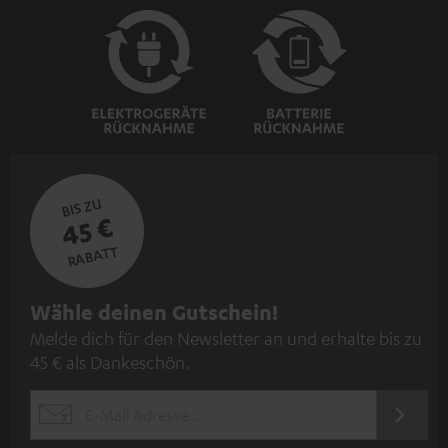
BIS ZU
45 €
RABATT
N
Wähle deinen Gutschein!
Melde dich für den Newsletter an und erhalte bis zu
e
45 € als Dankeschön.
w
s
JETZT
EMAIL
l
ANME