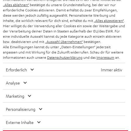
„Alles ablehnen“
bestätigst du unsere Grundeinstellung, bei der wir nur
SCHWEIZ
BLUETOOTH-LAUTSPRECHER
PARTNERPROGRAMM
erforderliche Cookies aktivieren. Damit erhältst du zwar Empfehlungen,
diese werden jedoch zufällig ausgewählt. Personalisierte Werbung und
KOPFHÖRER
Inhalte, die wirklich relevant für dich sind, erhältst du mit
„Alles akzeptieren“
.
NIEDERLANDE
BLOG
Hier willigst du der Verwendung aller Cookies ein sowie der Weitergabe und
der Verarbeitung deiner Daten in Staaten außerhalb der EU/des EWR. Für
BLUETOOTH-KOPFHÖRER
NEWSLETTER
eine individuelle Auswahl kannst du jede Kategorie auch einzeln aktivieren
BELGIEN
bzw. deaktivieren und mit
„Auswahl übernehmen“
bestätigen.
STEREOANLAGEN
Alle Einwilligungen kannst du unter „Daten-Einstellungen“ jederzeit
STORES
anpassen und mit Wirkung für die Zukunft widerrufen. Schau dir für weitere
FRANKREICH
LAUTSPRECHER
Informationen auch unsere
Datenschutzerklärung
und das
Impressum
an.
DEINE VORTEILE BEI TEUFEL
Erforderlich
Immer aktiv
POLEN
ULTIMA-SERIE
TEUFEL STORY
Analyse
IN-EAR-KOPFHÖRER
SPANIEN
UNSER MANAGEMENT
Marketing
FANSHOP
NACHHALTIGKEIT
ITALIEN
NEUHEITEN
Personalisierung
Technische Änderungen, Tippfehler und Irrtum vorbehalten. Das auf unseren
UNSERE WERTE
Fotos abgebildete Zubehör ist nicht im Lieferumfang enthalten. Etwaige
USA
Entsorgungsgebühren für Batterien sind im Preis inbegriffen.
Externe Inhalte
BILDUNGSRABATT