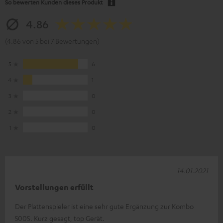
So bewerten Kunden dieses Produkt
4.86
(4.86 von 5 bei 7 Bewertungen)
5
6
4
1
3
0
2
0
1
0
14.01.2021
Vorstellungen erfüllt
Der Plattenspieler ist eine sehr gute Ergänzung zur Kombo
500S. Kurz gesagt, top Gerät.