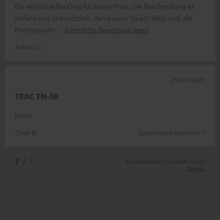
Ein wirklich edles Ding für diesen Preis. Die Beschreibung ist
einfach und übersichtlich, damit auch "Laien" fähig sind, die
Plattenspieler
Komplette Bewertung lesen
Adrian G.
29.09.2020
TEAC TN-3B
prima
Guus B.
(automatisch übersetzt *)
*
7
/ 7
automatisiert übersetzt durch
DeepL