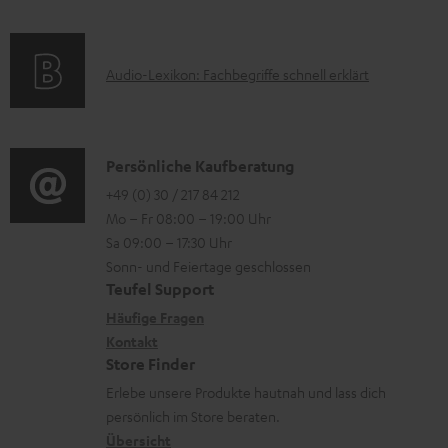
Q
e
e
a
s
r
k
t
u
A
Audio-Lexikon: Fachbegriffe schnell erklärt
t
i
n
u
r
o
t
d
o
n
e
i
K
Persönliche Kaufberatung
g
e
r
o
o
+49 (0) 30 / 217 84 212
e
n
l
Mo – Fr 08:00 – 19:00 Uhr
-
n
r
z
a
Sa 09:00 – 17:30 Uhr
L
t
ä
u
Sonn- und Feiertage geschlossen
d
e
a
t
Teufel Support
r
e
x
k
e
Häufige Fragen
G
n
i
Kontakt
t
R
a
Store Finder
k
d
ü
r
Erlebe unsere Produkte hautnah und lass dich
o
a
c
a
persönlich im Store beraten.
n
t
k
Übersicht
n