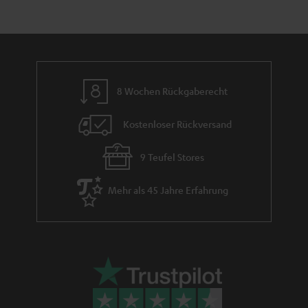
e
n
t
n
a
i
h
e
m
8 Wochen Rückgaberecht
e
Kostenloser Rückversand
9 Teufel Stores
Mehr als 45 Jahre Erfahrung