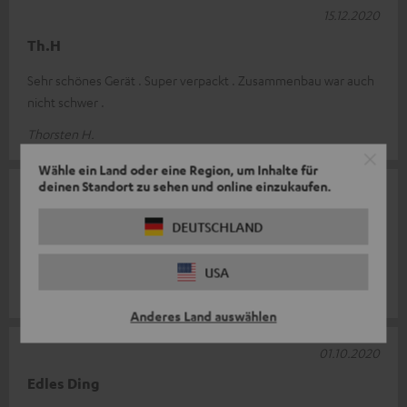
15.12.2020
Th.H
Sehr schönes Gerät . Super verpackt . Zusammenbau war auch
nicht schwer .
Thorsten H.
Wähle ein Land oder eine Region, um Inhalte für
deinen Standort zu sehen und online einzukaufen.
08.12.2020
Schallplattenspieler
DEUTSCHLAND
Schick und super Leistung. Perfekter Schallplattenspieler.
USA
Herr G.
Anderes Land auswählen
01.10.2020
Edles Ding