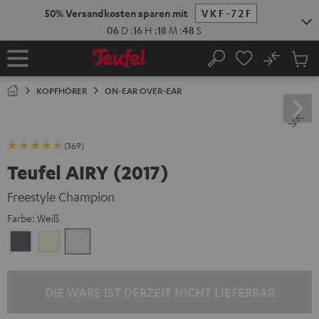
ZUM
NHALT
RINGEN
No
Abs
Startseite
Suche
Artike
im
KOPFHÖRER
ON-EAR OVER-EAR
Waren
(369)
Teufel AIRY (2017)
Freestyle Champion
Farbe:
Weiß
Anthrazit
Ivory
Weiß
DIE WARE IST DERZEIT NICHT LIEFERBAR