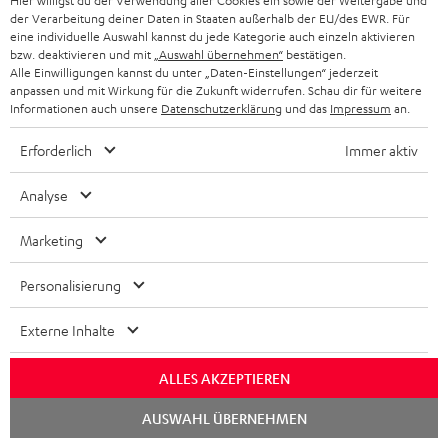
Hier willigst du der Verwendung aller Cookies ein sowie der Weitergabe und
der Verarbeitung deiner Daten in Staaten außerhalb der EU/des EWR. Für
„Die Ausrichtung ist klar und spritzig, ohne
eine individuelle Auswahl kannst du jede Kategorie auch einzeln aktivieren
detailversessen zu sein“
bzw. deaktivieren und mit
„Auswahl übernehmen“
bestätigen.
Alle Einwilligungen kannst du unter „Daten-Einstellungen“ jederzeit
anpassen und mit Wirkung für die Zukunft widerrufen. Schau dir für weitere
Stereoplay
Informationen auch unsere
Datenschutzerklärung
und das
Impressum
an.
12/2014
Erforderlich
Immer aktiv
Mehr...
Analyse
Marketing
Personalisierung
„Akustisch hervorragend und ausgezeichnet im
Handling...“
Externe Inhalte
Area DVD
ALLES AKZEPTIEREN
25.11.2014
Chat
AUSWAHL ÜBERNEHMEN
starten
Mehr...