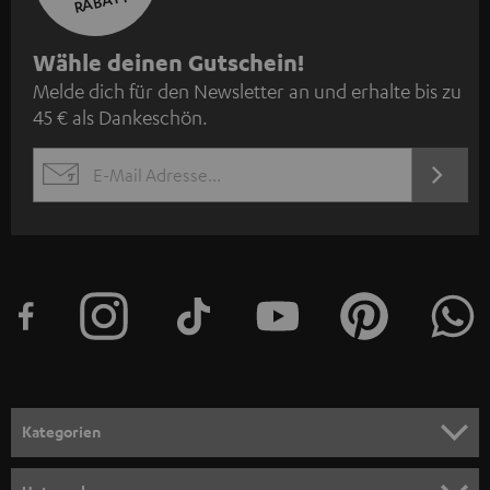
RABATT
N
Wähle deinen Gutschein!
Melde dich für den Newsletter an und erhalte bis zu
e
45 € als Dankeschön.
w
s
JETZT
EMAIL
l
ANME
WIDGET
e
t
t
e
r
a
n
Kategorien
m
HEIMKINO
e