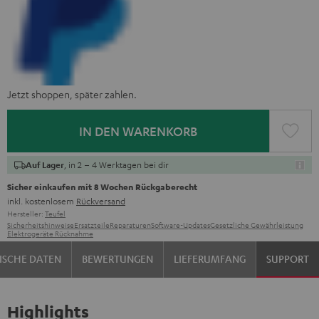
Jetzt shoppen, später zahlen.
IN DEN WARENKORB
, in 2 – 4 Werktagen bei dir
Auf Lager
Sicher einkaufen mit 8 Wochen Rückgaberecht
inkl. kostenlosem
Rückversand
Hersteller:
Teufel
Sicherheitshinweise
Ersatzteile
Reparaturen
Software-Updates
Gesetzliche Gewährleistung
Elektrogeräte Rücknahme
ISCHE DATEN
BEWERTUNGEN
LIEFERUMFANG
SUPPORT
Highlights