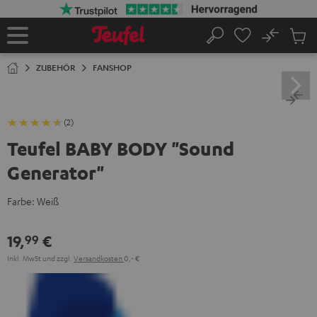
ZUM
NHALT
RINGEN
No
Abs
Startseite
Suche
Artike
im
ZUBEHÖR
FANSHOP
Waren
(2)
Teufel BABY BODY "Sound
Generator"
Farbe:
Weiß
19,
€
99
Inkl. MwSt
und zzgl.
Versandkosten
0,‐ €