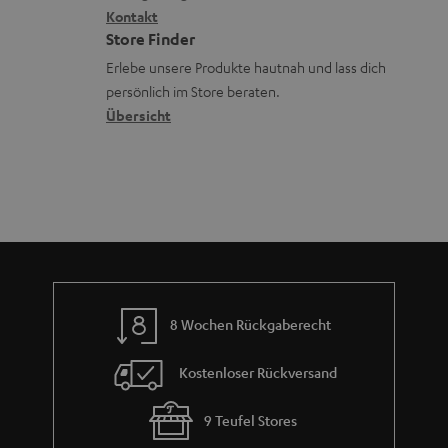
G
a
i
Kontakt
t
R
a
n
Store Finder
k
d
ü
r
d
Erlebe unsere Produkte hautnah und lass dich
o
a
c
a
persönlich im Store beraten.
n
t
k
Übersicht
n
e
n
t
n
a
i
h
e
m
e
8 Wochen Rückgaberecht
Kostenloser Rückversand
9 Teufel Stores