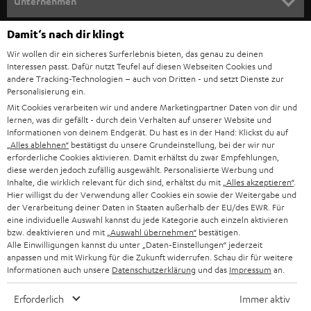
Unternehmen
l
HEIMKINO-KOMPLETTANLAGEN
SUPPORT
Damit‘s nach dir klingt
d
Teufel Onlineshops
Wir wollen dir ein sicheres Surferlebnis bieten, das genau zu deinen
SOUNDBAR
u
KARRIERE
Interessen passt. Dafür nutzt Teufel auf diesen Webseiten Cookies und
DEUTSCHLAND
n
andere Tracking-Technologien – auch von Dritten - und setzt Dienste zur
HIFI-LAUTSPRECHER
Personalisierung ein.
PRESSE & MARKETING
g
Mit Cookies verarbeiten wir und andere Marketingpartner Daten von dir und
ÖSTERREICH
SMART HOME
lernen, was dir gefällt - durch dein Verhalten auf unserer Website und
GESCHÄFTSKUNDEN
Informationen von deinem Endgerät. Du hast es in der Hand: Klickst du auf
„Alles ablehnen“
bestätigst du unsere Grundeinstellung, bei der wir nur
SCHWEIZ
BLUETOOTH-LAUTSPRECHER
PARTNERPROGRAMM
erforderliche Cookies aktivieren. Damit erhältst du zwar Empfehlungen,
diese werden jedoch zufällig ausgewählt. Personalisierte Werbung und
KOPFHÖRER
Inhalte, die wirklich relevant für dich sind, erhältst du mit
„Alles akzeptieren“
.
NIEDERLANDE
BLOG
Hier willigst du der Verwendung aller Cookies ein sowie der Weitergabe und
der Verarbeitung deiner Daten in Staaten außerhalb der EU/des EWR. Für
BLUETOOTH-KOPFHÖRER
NEWSLETTER
eine individuelle Auswahl kannst du jede Kategorie auch einzeln aktivieren
BELGIEN
bzw. deaktivieren und mit
„Auswahl übernehmen“
bestätigen.
STEREOANLAGEN
Alle Einwilligungen kannst du unter „Daten-Einstellungen“ jederzeit
STORES
anpassen und mit Wirkung für die Zukunft widerrufen. Schau dir für weitere
FRANKREICH
LAUTSPRECHER
Informationen auch unsere
Datenschutzerklärung
und das
Impressum
an.
DEINE VORTEILE BEI TEUFEL
Erforderlich
Immer aktiv
POLEN
ULTIMA-SERIE
TEUFEL STORY