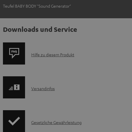
Teufel BABY BODY "Sound Generator"
Downloads und Service
P
Hilfe zu diesem Produkt
r
o
d
I
Versandinfos
u
n
k
f
t
o
F
I
Gesetzliche Gewährleistung
r
A
n