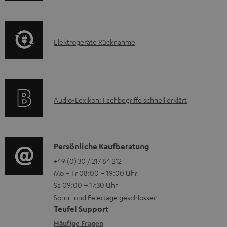
m
Q
f
a
s
o
t
E
Elektrogeräte Rücknahme
r
i
l
m
o
e
a
n
k
t
e
A
Audio-Lexikon: Fachbegriffe schnell erklärt
t
i
n
u
r
o
z
d
o
n
u
i
K
Persönliche Kaufberatung
g
e
m
o
o
+49 (0) 30 / 217 84 212
e
n
V
Mo – Fr 08:00 – 19:00 Uhr
-
n
r
z
e
Sa 09:00 – 17:30 Uhr
L
t
ä
u
r
Sonn- und Feiertage geschlossen
e
a
t
Teufel Support
r
s
x
k
e
Häufige Fragen