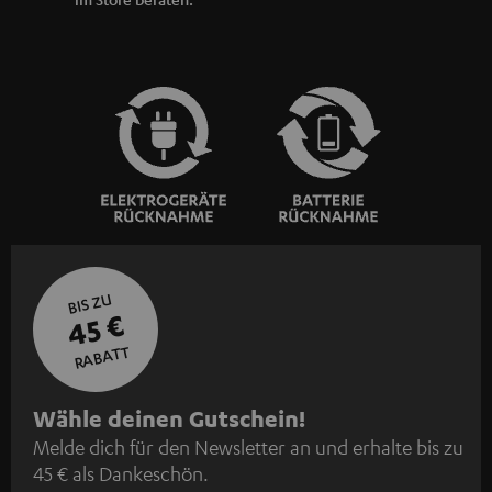
BIS ZU
45 €
RABATT
N
Wähle deinen Gutschein!
Melde dich für den Newsletter an und erhalte bis zu
e
45 € als Dankeschön.
w