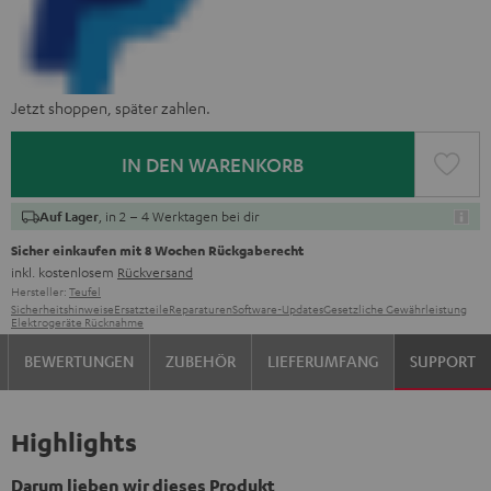
Jetzt shoppen, später zahlen.
IN DEN WARENKORB
, in 2 – 4 Werktagen bei dir
Auf Lager
Sicher einkaufen mit 8 Wochen Rückgaberecht
inkl. kostenlosem
Rückversand
Hersteller:
Teufel
Sicherheitshinweise
Ersatzteile
Reparaturen
Software-Updates
Gesetzliche Gewährleistung
Elektrogeräte Rücknahme
BEWERTUNGEN
ZUBEHÖR
LIEFERUMFANG
SUPPORT
Highlights
Darum lieben wir dieses Produkt