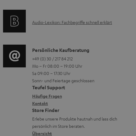
e
a
n
k
t
e
A
Audio-Lexikon: Fachbegriffe schnell erklärt
t
i
n
u
r
o
z
d
o
n
u
i
K
Persönliche Kaufberatung
g
e
m
o
o
+49 (0) 30 / 217 84 212
e
n
V
Mo – Fr 08:00 – 19:00 Uhr
-
n
r
z
e
Sa 09:00 – 17:30 Uhr
L
t
ä
u
r
Sonn- und Feiertage geschlossen
e
a
t
Teufel Support
r
s
x
k
e
Häufige Fragen
G
a
i
Kontakt
t
R
a
n
Store Finder
k
d
ü
r
d
Erlebe unsere Produkte hautnah und lass dich
o
a
c
a
persönlich im Store beraten.
n
t
k
Übersicht
n