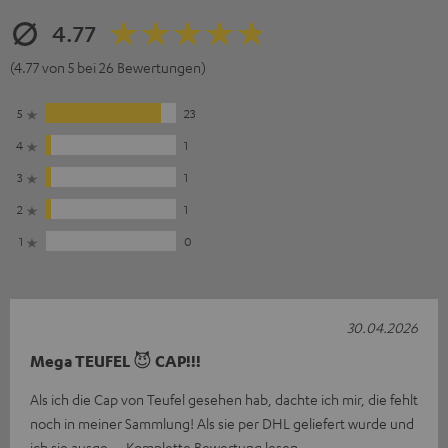
4.77
(4.77 von 5 bei 26 Bewertungen)
5
23
4
1
3
1
2
1
1
0
30.04.2026
Mega TEUFEL 😈 CAP!!!
Als ich die Cap von Teufel gesehen hab, dachte ich mir, die fehlt
noch in meiner Sammlung! Als sie per DHL geliefert wurde und
ich sie ausge
Komplette Bewertung lesen