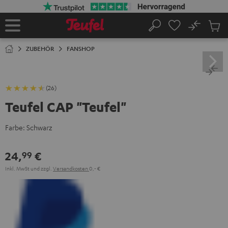
ZUM
NHALT
RINGEN
No
Abs
Startseite
Suche
Artike
im
ZUBEHÖR
FANSHOP
Waren
(26)
Teufel CAP "Teufel"
Farbe:
Schwarz
24,
€
99
Inkl. MwSt
und zzgl.
Versandkosten
0,‐ €