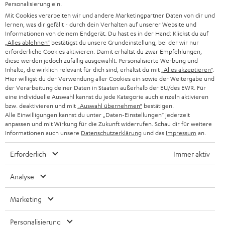
Personalisierung ein.
PRESSE & MARKETING
g
Mit Cookies verarbeiten wir und andere Marketingpartner Daten von dir und
ÖSTERREICH
SMART HOME
lernen, was dir gefällt - durch dein Verhalten auf unserer Website und
GESCHÄFTSKUNDEN
Informationen von deinem Endgerät. Du hast es in der Hand: Klickst du auf
„Alles ablehnen“
bestätigst du unsere Grundeinstellung, bei der wir nur
SCHWEIZ
BLUETOOTH-LAUTSPRECHER
PARTNERPROGRAMM
erforderliche Cookies aktivieren. Damit erhältst du zwar Empfehlungen,
diese werden jedoch zufällig ausgewählt. Personalisierte Werbung und
KOPFHÖRER
Inhalte, die wirklich relevant für dich sind, erhältst du mit
„Alles akzeptieren“
.
NIEDERLANDE
BLOG
Hier willigst du der Verwendung aller Cookies ein sowie der Weitergabe und
der Verarbeitung deiner Daten in Staaten außerhalb der EU/des EWR. Für
BLUETOOTH-KOPFHÖRER
NEWSLETTER
eine individuelle Auswahl kannst du jede Kategorie auch einzeln aktivieren
BELGIEN
bzw. deaktivieren und mit
„Auswahl übernehmen“
bestätigen.
STEREOANLAGEN
Alle Einwilligungen kannst du unter „Daten-Einstellungen“ jederzeit
STORES
anpassen und mit Wirkung für die Zukunft widerrufen. Schau dir für weitere
FRANKREICH
LAUTSPRECHER
Informationen auch unsere
Datenschutzerklärung
und das
Impressum
an.
DEINE VORTEILE BEI TEUFEL
Erforderlich
Immer aktiv
POLEN
ULTIMA-SERIE
TEUFEL STORY
Analyse
IN-EAR-KOPFHÖRER
SPANIEN
UNSER MANAGEMENT
Marketing
FANSHOP
NACHHALTIGKEIT
ITALIEN
NEUHEITEN
Personalisierung
Technische Änderungen, Tippfehler und Irrtum vorbehalten. Das auf unseren