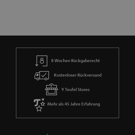
e
n
t
n
a
i
h
e
m
e
8 Wochen Rückgaberecht
Kostenloser Rückversand
9 Teufel Stores
Mehr als 45 Jahre Erfahrung