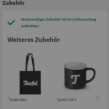
Zubehör
Notwendiges Zubehör ist im Lieferumfang
enthalten.
Weiteres Zubehör
Teufel BAG
Teufel CUP 2
Teu