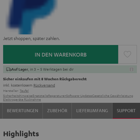
Jetzt shoppen, später zahlen.
IN DEN WARENKORB
, in 3 – 5 Werktagen bei dir
Auf Lager
Sicher einkaufen mit 8 Wochen Rückgaberecht
inkl. kostenlosem
Rückversand
Hersteller:
Teufel
Sicherheitshinweise
Ersatzteile
Reparaturen
Software-Updates
Gesetzliche Gewährleistung
Elektrogeräte Rücknahme
BEWERTUNGEN
ZUBEHÖR
LIEFERUMFANG
SUPPORT
Highlights