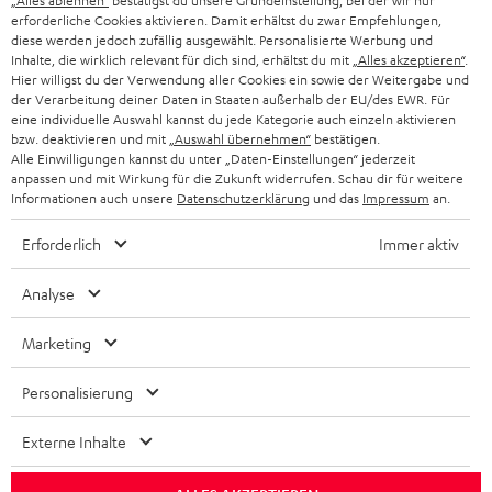
„Alles ablehnen“
bestätigst du unsere Grundeinstellung, bei der wir nur
SCHWEIZ
BLUETOOTH-LAUTSPRECHER
PARTNERPROGRAMM
erforderliche Cookies aktivieren. Damit erhältst du zwar Empfehlungen,
diese werden jedoch zufällig ausgewählt. Personalisierte Werbung und
KOPFHÖRER
Inhalte, die wirklich relevant für dich sind, erhältst du mit
„Alles akzeptieren“
.
NIEDERLANDE
BLOG
Hier willigst du der Verwendung aller Cookies ein sowie der Weitergabe und
der Verarbeitung deiner Daten in Staaten außerhalb der EU/des EWR. Für
BLUETOOTH-KOPFHÖRER
NEWSLETTER
eine individuelle Auswahl kannst du jede Kategorie auch einzeln aktivieren
BELGIEN
bzw. deaktivieren und mit
„Auswahl übernehmen“
bestätigen.
STEREOANLAGEN
Alle Einwilligungen kannst du unter „Daten-Einstellungen“ jederzeit
STORES
anpassen und mit Wirkung für die Zukunft widerrufen. Schau dir für weitere
FRANKREICH
LAUTSPRECHER
Informationen auch unsere
Datenschutzerklärung
und das
Impressum
an.
DEINE VORTEILE BEI TEUFEL
Erforderlich
Immer aktiv
POLEN
ULTIMA-SERIE
TEUFEL STORY
Analyse
IN-EAR-KOPFHÖRER
SPANIEN
UNSER MANAGEMENT
Marketing
FANSHOP
NACHHALTIGKEIT
ITALIEN
NEUHEITEN
Personalisierung
Technische Änderungen, Tippfehler und Irrtum vorbehalten. Das auf unseren
UNSERE WERTE
Fotos abgebildete Zubehör ist nicht im Lieferumfang enthalten. Etwaige
USA
Entsorgungsgebühren für Batterien sind im Preis inbegriffen.
Externe Inhalte
BILDUNGSRABATT
©2026 Lautsprecher Teufel GmbH - All rights reserved.
WEITERE LÄNDER