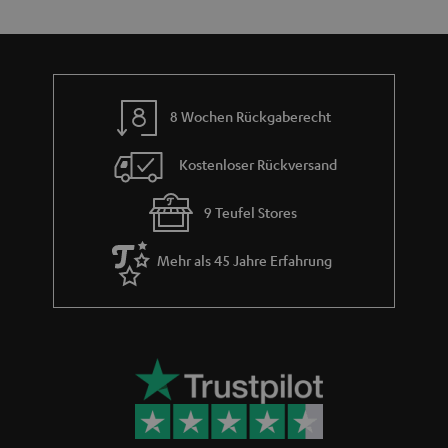
e
m
e
8 Wochen Rückgaberecht
Kostenloser Rückversand
9 Teufel Stores
Mehr als 45 Jahre Erfahrung