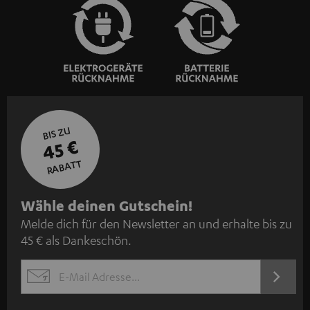
BIS ZU
45 €
RABATT
N
Wähle deinen Gutschein!
Melde dich für den Newsletter an und erhalte bis zu
e
45 € als Dankeschön.
w
s
JETZT
EMAIL
l
ANME
WIDGET
e