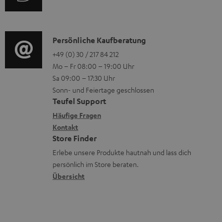
i
n
u
r
o
z
d
o
n
u
i
K
Persönliche Kaufberatung
g
e
m
o
o
+49 (0) 30 / 217 84 212
e
n
V
Mo – Fr 08:00 – 19:00 Uhr
-
n
r
z
e
Sa 09:00 – 17:30 Uhr
L
t
ä
u
r
Sonn- und Feiertage geschlossen
e
a
t
Teufel Support
r
s
x
k
e
Häufige Fragen
G
a
i
Kontakt
t
R
a
n
Store Finder
k
d
ü
r
d
Erlebe unsere Produkte hautnah und lass dich
o
a
c
a
persönlich im Store beraten.
n
t
k
Übersicht
n
e
n
t
n
a
i
h