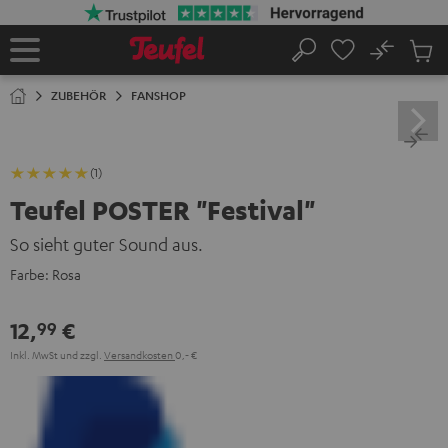
ZUM
NHALT
RINGEN
No
Abs
Startseite
Suche
Artike
im
ZUBEHÖR
FANSHOP
Waren
(1)
Teufel POSTER "Festival"
So sieht guter Sound aus.
Farbe:
Rosa
12,
€
99
Inkl. MwSt
und zzgl.
Versandkosten
0,‐ €