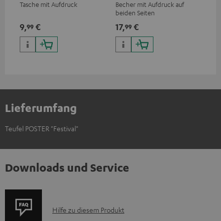
Tasche mit Aufdruck
Becher mit Aufdruck auf
Sna
beiden Seiten
Log
9,
€
17,
€
24
99
99
Lieferumfang
Teufel POSTER "Festival"
Downloads und Service
P
Hilfe zu diesem Produkt