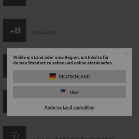
r
o
d
I
Versandinfos
u
n
k
f
t
Wähle ein Land oder eine Region, um Inhalte für
o
F
deinen Standort zu sehen und online einzukaufen.
I
Gesetzliche Gewährleistung
r
A
n
DEUTSCHLAND
m
Q
f
a
s
USA
o
t
E
Elektrogeräte Rücknahme
r
i
Anderes Land auswählen
l
m
o
e
a
n
k
t
e
Audio-Lexikon: Fachbegriffe schnell erklärt