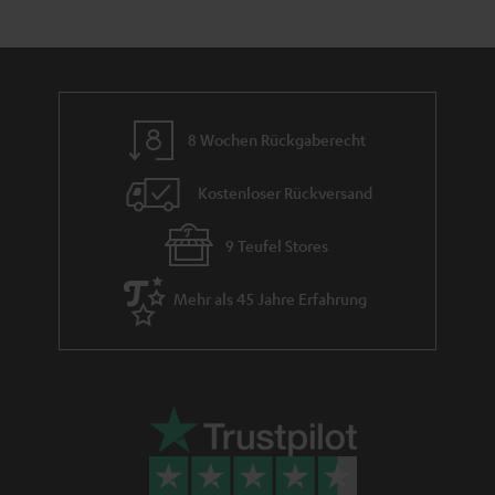
h
e
m
e
8 Wochen Rückgaberecht
Kostenloser Rückversand
9 Teufel Stores
Mehr als 45 Jahre Erfahrung