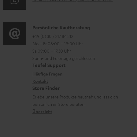
A
t
i
n
u
r
o
z
d
o
n
u
i
K
Persönliche Kaufberatung
g
e
m
o
o
+49 (0) 30 / 217 84 212
e
n
V
Mo – Fr 08:00 – 19:00 Uhr
-
n
r
z
e
Sa 09:00 – 17:30 Uhr
L
t
ä
u
r
Sonn- und Feiertage geschlossen
e
a
t
Teufel Support
r
s
x
k
e
Häufige Fragen
G
a
i
Kontakt
t
R
a
n
Store Finder
k
d
ü
r
d
Erlebe unsere Produkte hautnah und lass dich
o
a
c
a
persönlich im Store beraten.
n
t
k
Übersicht
n
e
n
t
n
a
i