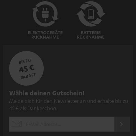
BIS ZU
45 €
RABATT
N
Wähle deinen Gutschein!
Melde dich für den Newsletter an und erhalte bis zu
e
45 € als Dankeschön.
w
s
JETZT
EMAIL
l
ANME
WIDGET