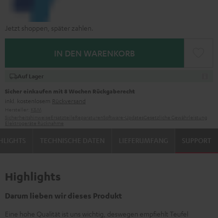
Jetzt shoppen, später zahlen.
IN DEN WARENKORB
Auf Lager
Sicher einkaufen mit 8 Wochen Rückgaberecht
inkl. kostenlosem
Rückversand
Hersteller:
K&M
Sicherheitshinweise
Ersatzteile
Reparaturen
Software-Updates
Gesetzliche Gewährleistung
Elektrogeräte Rücknahme
HLIGHTS
TECHNISCHE DATEN
LIEFERUMFANG
SUPPORT
Highlights
Darum lieben wir dieses Produkt
Eine hohe Qualität ist uns wichtig, deswegen empfiehlt Teufel