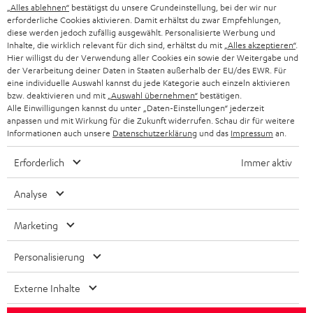
„Alles ablehnen“
bestätigst du unsere Grundeinstellung, bei der wir nur
SCHWEIZ
BLUETOOTH-LAUTSPRECHER
PARTNERPROGRAMM
erforderliche Cookies aktivieren. Damit erhältst du zwar Empfehlungen,
diese werden jedoch zufällig ausgewählt. Personalisierte Werbung und
KOPFHÖRER
Inhalte, die wirklich relevant für dich sind, erhältst du mit
„Alles akzeptieren“
.
NIEDERLANDE
BLOG
Hier willigst du der Verwendung aller Cookies ein sowie der Weitergabe und
der Verarbeitung deiner Daten in Staaten außerhalb der EU/des EWR. Für
BLUETOOTH-KOPFHÖRER
NEWSLETTER
eine individuelle Auswahl kannst du jede Kategorie auch einzeln aktivieren
BELGIEN
bzw. deaktivieren und mit
„Auswahl übernehmen“
bestätigen.
STEREOANLAGEN
Alle Einwilligungen kannst du unter „Daten-Einstellungen“ jederzeit
STORES
anpassen und mit Wirkung für die Zukunft widerrufen. Schau dir für weitere
FRANKREICH
LAUTSPRECHER
Informationen auch unsere
Datenschutzerklärung
und das
Impressum
an.
DEINE VORTEILE BEI TEUFEL
Erforderlich
Immer aktiv
POLEN
ULTIMA-SERIE
TEUFEL STORY
Analyse
IN-EAR-KOPFHÖRER
SPANIEN
UNSER MANAGEMENT
Marketing
FANSHOP
NACHHALTIGKEIT
ITALIEN
NEUHEITEN
Personalisierung
Technische Änderungen, Tippfehler und Irrtum vorbehalten. Das auf unseren
UNSERE WERTE
Fotos abgebildete Zubehör ist nicht im Lieferumfang enthalten. Etwaige
USA
Entsorgungsgebühren für Batterien sind im Preis inbegriffen.
Externe Inhalte
BILDUNGSRABATT