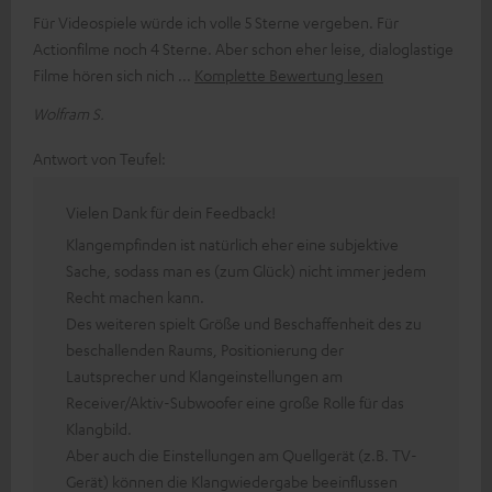
Für Videospiele würde ich volle 5 Sterne vergeben. Für
Actionfilme noch 4 Sterne. Aber schon eher leise, dialoglastige
Filme hören sich nich
Komplette Bewertung lesen
Wolfram S.
Antwort von Teufel:
Vielen Dank für dein Feedback!
Klangempfinden ist natürlich eher eine subjektive
Sache, sodass man es (zum Glück) nicht immer jedem
Recht machen kann.
Des weiteren spielt Größe und Beschaffenheit des zu
beschallenden Raums, Positionierung der
Lautsprecher und Klangeinstellungen am
Receiver/Aktiv-Subwoofer eine große Rolle für das
Klangbild.
Aber auch die Einstellungen am Quellgerät (z.B. TV-
Gerät) können die Klangwiedergabe beeinflussen