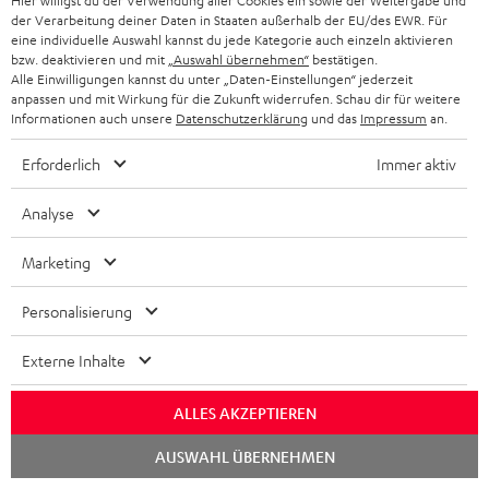
Hier willigst du der Verwendung aller Cookies ein sowie der Weitergabe und
der Verarbeitung deiner Daten in Staaten außerhalb der EU/des EWR. Für
eine individuelle Auswahl kannst du jede Kategorie auch einzeln aktivieren
bzw. deaktivieren und mit
„Auswahl übernehmen“
bestätigen.
Alle Einwilligungen kannst du unter „Daten-Einstellungen“ jederzeit
anpassen und mit Wirkung für die Zukunft widerrufen. Schau dir für weitere
Informationen auch unsere
Datenschutzerklärung
und das
Impressum
an.
Erforderlich
Immer aktiv
High-Speed HDMI® Kabel
Analyse
mit Ethernet
Highspeed HDMI-Kabel
Marketing
unterstützt aktuelle Standards
wie z.B. 4K 50/60p und 4K 3D
16,
€
99
Personalisierung
Externe Inhalte
ALLES AKZEPTIEREN
Weiteres Zubehör
Chat
AUSWAHL ÜBERNEHMEN
starten