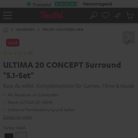
ZUM
NHALT
RINGEN
No
Abs
Startseite
Suche
Artike
im
HEIMKINO
MICRO-LAUTSPRECHER
Waren
SALE
(11)
ULTIMA 20 CONCEPT Surround
"5.1-Set"
Bass du willst: Komplettsystem für Games, Filme & Musik
AV-Receiver im Subwoofer
Neue ULTIMA 20 (Mk4)
Inklusive Fernbedienung und Kabel
Zeige mir mehr
Farbe:
Weiß
Schwarz
Weiß