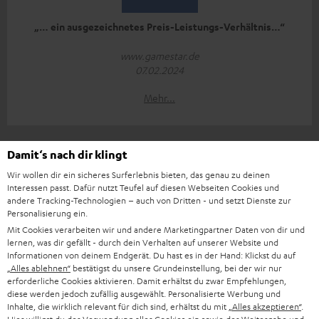
„… ein ausgezeichnetes Preis-Leistungs-Verhältnis…“
www.gamestar.de
07.02.2024
Mehr...
Damit‘s nach dir klingt
Zubehör
Wir wollen dir ein sicheres Surferlebnis bieten, das genau zu deinen
Interessen passt. Dafür nutzt Teufel auf diesen Webseiten Cookies und
andere Tracking-Technologien – auch von Dritten - und setzt Dienste zur
Personalisierung ein.
Notwendiges Zubehör
Mit Cookies verarbeiten wir und andere Marketingpartner Daten von dir und
lernen, was dir gefällt - durch dein Verhalten auf unserer Website und
Bitte prüfe, ob benötigte Verbindungskabel im
Informationen von deinem Endgerät. Du hast es in der Hand: Klickst du auf
„Alles ablehnen“
bestätigst du unsere Grundeinstellung, bei der wir nur
Lieferumfang enthalten sind.
erforderliche Cookies aktivieren. Damit erhältst du zwar Empfehlungen,
diese werden jedoch zufällig ausgewählt. Personalisierte Werbung und
Inhalte, die wirklich relevant für dich sind, erhältst du mit
„Alles akzeptieren“
.