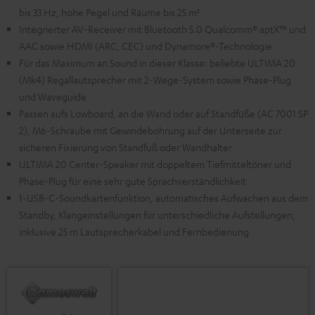
bis 33 Hz, hohe Pegel und Räume bis 25 m²
Integrierter AV-Receiver mit Bluetooth 5.0 Qualcomm® aptX™ und
AAC sowie HDMI (ARC, CEC) und Dynamore®-Technologie
Für das Maximum an Sound in dieser Klasse: beliebte ULTIMA 20
(Mk4) Regallautsprecher mit 2-Wege-System sowie Phase-Plug
und Waveguide
Passen aufs Lowboard, an die Wand oder auf Standfüße (AC 7001 SP
2), M6-Schraube mit Gewindebohrung auf der Unterseite zur
sicheren Fixierung von Standfuß oder Wandhalter
ULTIMA 20 Center-Speaker mit doppeltem Tiefmitteltöner und
Phase-Plug für eine sehr gute Sprachverständlichkeit
1-USB-C-Soundkartenfunktion, automatisches Aufwachen aus dem
Standby, Klangeinstellungen für unterschiedliche Aufstellungen,
inklusive 25 m Lautsprecherkabel und Fernbedienung