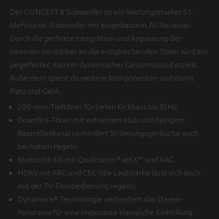
Der CONCEPT 8 Subwoofer ist ein leistungsstarker 5.1-
Mehrkanal-Subwoofer mit eingebautem AV-Receiver.
Durch die perfekte Integration und Anpassung der
internen Verstärker an die entsprechenden Töner wird ein
pegelfester, extrem dynamischer Gesamtsound erzielt.
Außerdem sparst du weitere Komponenten und damit
Platz und Geld.
200-mm-Tieftöner für tiefen Kickbass bis 33 Hz
Downfire-Töner mit extremem Hub und riesigem
Bassreflexkanal verhindert Strömungsgeräuche auch
bei hohen Pegeln
Bluetooth 5.0 mit Qualcomm® aptX™ und AAC
HDMI mit ARC und CEC (die Lautstärke lässt sich auch
mit der TV-Fernbedienung regeln)
Dynamore®-Technologie verbreitert das Stereo-
Panorama für eine imposante klangliche Einhüllung