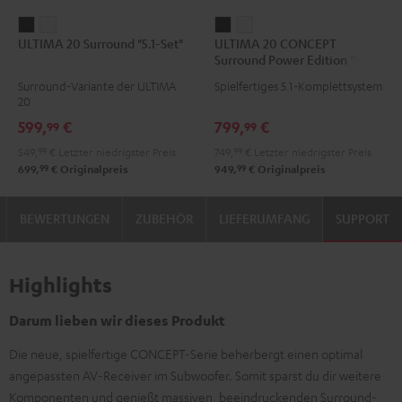
ULTIMA
ULTIMA
ULTIMA
ULTIMA
ULTIMA 20 Surround "5.1-Set"
ULTIMA 20 CONCEPT
20
20
20
20
Surround Power Edition "5.1-
Surround
Surround
CONCEPT
CONCEPT
Set"
Surround-Variante der ULTIMA
Spielfertiges 5.1-Komplettsystem
"5.1-
"5.1-
Surround
Surround
20
Set"
Set"
Power
Power
599,
€
799,
€
99
99
Schwarz
Weiß
Edition
Edition
549,
99
€
Letzter niedrigster Preis
749,
99
€
Letzter niedrigster Preis
"5.1-
"5.1-
99
99
699,
€
Originalpreis
949,
€
Originalpreis
Set"
Set"
Schwarz
Weiß
BEWERTUNGEN
ZUBEHÖR
LIEFERUMFANG
SUPPORT
Highlights
Darum lieben wir dieses Produkt
Die neue, spielfertige CONCEPT-Serie beherbergt einen optimal
angepassten AV-Receiver im Subwoofer. Somit sparst du dir weitere
Komponenten und genießt massiven, beeindruckenden Surround-