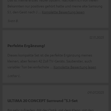
Das ist meine erstes Teufel System. Nachdem ich von vielen
Bekannten nur positives gehört hatte und meine alte Samsung
5.1, den Geist nach J
Komplette Bewertung lesen
Sven B.
12.11.2025
Perfekte Ergänzung!
Dieses kompakte Set ist die perfekte Ergänzung meines
kleinen, aber feinen 42 Zoll TV-Geräts. Sauberster, auch
variabler Ton bei einfachste
Komplette Bewertung lesen
Lothar L.
09.07.2025
ULTIMA 20 CONCEPT Surround "5.1-Set
Bin sehr zufrieden. Mit der Optik, mit dem Klang, mit den