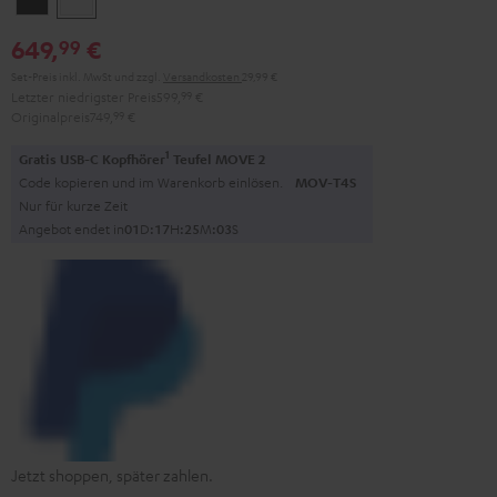
649,
€
99
Set-Preis inkl. MwSt
und zzgl.
Versandkosten
29,99 €
Letzter niedrigster Preis
599,
99
€
Originalpreis
749,
99
€
1
Gratis USB-C Kopfhörer
Teufel MOVE 2
Code kopieren und im Warenkorb einlösen.
MOV-T4S
Nur für kurze Zeit
Angebot endet in
0
1
D
:
1
7
H
:
2
5
M
:
0
2
S
Jetzt shoppen, später zahlen.