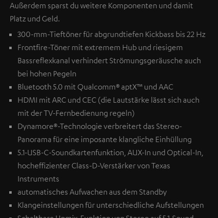
Außerdem sparst du weitere Komponenten und damit
Platz und Geld.
300-mm-Tieftöner für abgrundtiefen Kickbass bis 22 Hz
Frontfire-Töner mit extremem Hub und riesigem
Bassreflexkanal verhindert Strömungsgeräusche auch
bei hohen Pegeln
Bluetooth 5.0 mit Qualcomm® aptX™ und AAC
HDMI mit ARC und CEC (die Lautstärke lässt sich auch
mit der TV-Fernbedienung regeln)
Dynamore®-Technologie verbreitert das Stereo-
Panorama für eine imposante klangliche Einhüllung
5.1-USB-C-Soundkartenfunktion, AUX-In und Optical-In,
hocheffizienter Class-D-Verstärker von Texas
Instruments
automatisches Aufwachen aus dem Standby
Klangeinstellungen für unterschiedliche Aufstellungen