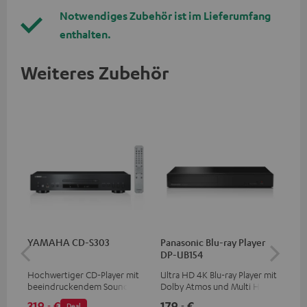
Notwendiges Zubehör ist im Lieferumfang
enthalten.
Weiteres Zubehör
YAMAHA CD-S303
Panasonic Blu-ray Player
1,5
DP-UB154
C7
Hochwertiger CD-Player mit
Ultra HD 4K Blu-ray Player mit
Ver
beeindruckendem Sound und
Dolby Atmos und Multi HDR-
Kab
wertiger Verarbeitung
Unterstützung inklusive
mm
319,
€
179,
€
19
‐
‐
Deal