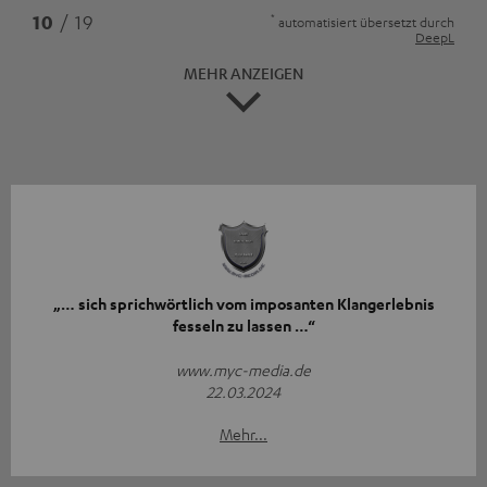
*
10
/ 19
automatisiert übersetzt durch
DeepL
MEHR ANZEIGEN
„… sich sprichwörtlich vom imposanten Klangerlebnis
fesseln zu lassen …“
www.myc-media.de
22.03.2024
Mehr...