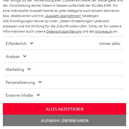
x
Hier willigst du der Verwendung aller Cookies ein sowie der Weitergabe und
k
e
Häufige Fragen
G
der Verarbeitung deiner Daten in Staaten außerhalb der EU/des EWR. Für
i
Kontakt
t
R
eine individuelle Auswahl kannst du jede Kategorie auch einzeln aktivieren
a
Store Finder
bzw. deaktivieren und mit
„Auswahl übernehmen“
bestätigen.
k
d
ü
r
Alle Einwilligungen kannst du unter „Daten-Einstellungen“ jederzeit
Erlebe unsere Produkte hautnah und lass dich
o
anpassen und mit Wirkung für die Zukunft widerrufen. Schau dir für weitere
a
c
a
persönlich im Store beraten.
Informationen auch unsere
Datenschutzerklärung
und das
Impressum
an.
n
t
k
Übersicht
n
Erforderlich
Immer aktiv
e
n
t
n
a
i
Analyse
h
e
Marketing
m
e
Personalisierung
Externe Inhalte
8 Wochen Rückgaberecht
ALLES AKZEPTIEREN
Kostenloser Rückversand
Chat
AUSWAHL ÜBERNEHMEN
starten
9 Teufel Stores