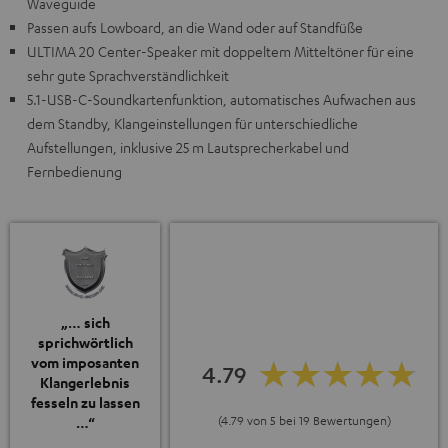
Waveguide
Passen aufs Lowboard, an die Wand oder auf Standfüße
ULTIMA 20 Center-Speaker mit doppeltem Mitteltöner für eine
sehr gute Sprachverständlichkeit
5.1-USB-C-Soundkartenfunktion, automatisches Aufwachen aus
dem Standby, Klangeinstellungen für unterschiedliche
Aufstellungen, inklusive 25 m Lautsprecherkabel und
Fernbedienung
„… sich
sprichwörtlich
vom imposanten
4.79
Klangerlebnis
fesseln zu lassen
(4.79 von 5 bei 19 Bewertungen)
…“