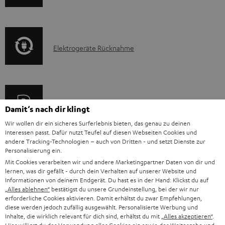
e
n
k
n
f
t
o
F
E
Elektrogeräte Rücknahme
r
A
l
m
Q
e
a
s
k
t
A
Audio-Lexikon: Fachbegriffe schnell erklärt
t
Damit‘s nach dir klingt
i
u
r
Wir wollen dir ein sicheres Surferlebnis bieten, das genau zu deinen
o
Interessen passt. Dafür nutzt Teufel auf diesen Webseiten Cookies und
d
o
n
andere Tracking-Technologien – auch von Dritten - und setzt Dienste zur
i
K
Personalisierung ein.
Persönliche Kaufberatung
g
e
Mit Cookies verarbeiten wir und andere Marketingpartner Daten von dir und
o
o
+49 (0) 30 / 217 84 212
e
n
lernen, was dir gefällt - durch dein Verhalten auf unserer Website und
Mo – Fr 08:00 – 19:00 Uhr
-
Informationen von deinem Endgerät. Du hast es in der Hand: Klickst du auf
n
r
z
„Alles ablehnen“
bestätigst du unsere Grundeinstellung, bei der wir nur
Sa 09:00 – 17:30 Uhr
L
t
ä
erforderliche Cookies aktivieren. Damit erhältst du zwar Empfehlungen,
u
Sonn- und Feiertage geschlossen
diese werden jedoch zufällig ausgewählt. Personalisierte Werbung und
e
a
t
Teufel Support
r
Inhalte, die wirklich relevant für dich sind, erhältst du mit
„Alles akzeptieren“
.