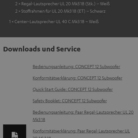
2 × Regal-Lautsprecher UL 20 Mk3 18 (Stk.) – Weiß
2 × Stoffrahmen für UL 20 Mk3 18 (ET) – Schwarz
1 × Center-Lautsprecher UL 40 C Mk3 18 – Weiß
Downloads und Service
D
Bedienungsanleitung: CONCEPT 12 Subwoofer
o
Konformitätserklärung: CONCEPT 12 Subwoofer
k
Quick Start Guide: CONCEPT 12 Subwoofer
u
Safety Booklet: CONCEPT 12 Subwoofer
m
e
Bedienungsanleitung: Paar Regal-Lautsprecher UL 20
Mk3 18
n
t
Konformitätserklärung: Paar Regal-Lautsprecher UL
20 Mk3 18