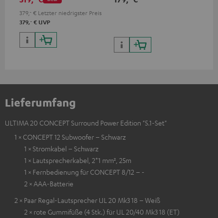
HDR10+ für eine überragende
Bildqualität mit lebensechten
379,
‐
€
Letzter niedrigster Preis
Kontrasten und Farben
‐
379,
€
UVP
Lieferumfang
ULTIMA 20 CONCEPT Surround Power Edition "5.1-Set"
1 × CONCEPT 12 Subwoofer – Schwarz
1 × Stromkabel – Schwarz
1 × Lautsprecherkabel, 2*1 mm², 25m
1 × Fernbedienung für CONCEPT 8/12 – -
2 × AAA-Batterie
2 × Paar Regal-Lautsprecher UL 20 Mk3 18 – Weiß
2 × rote Gummifüße (4 Stk.) für UL 20/40 Mk3 18 (ET)