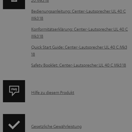
e
z
Bedienungsanleitung: Center-Lautsprecher UL 40 C
Mk3 18
u
m
Konformitätserklärung: Center-Lautsprecher UL 40 C
Mk3 18
H
e
Quick Start Guide: Center-Lautsprecher UL 40 C Mk3
18
r
u
Safety Booklet: Center-Lautsprecher UL 40 C Mk3 18
n
t
e
P
Hilfe zu diesem Produkt
r
r
l
o
a
d
d
I
Gesetzliche Gewährleistung
u