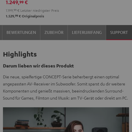
1.249,
€
99
A2A
A2A
1.199,
99
€
Letzter niedrigster Preis
"5.1-
"5.1-
99
1.529,
€
Originalpreis
Set"
Set"
Schwarz
Schwarz
BEWERTUNGEN
ZUBEHÖR
LIEFERUMFANG
SUPPORT
/
Weiß
Highlights
Darum lieben wir dieses Produkt
Die neue, spielfertige CONCEPT-Serie beherbergt einen optimal
angepassten AV-Receiver im Subwoofer. Somit sparst du dir weitere
Komponenten und genießt massiven, beeindruckenden Surround-
Sound für Games, Filmton und Musik: am TV-Gerät oder direkt am PC.