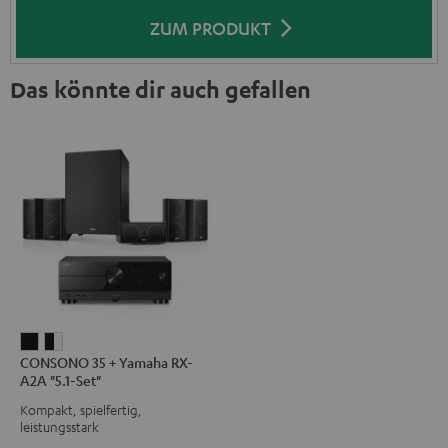
ZUM PRODUKT
Das könnte dir auch gefallen
CONSONO
CONSONO
CONSONO 35 + Yamaha RX-
35
35
A2A "5.1-Set"
+
+
Kompakt, spielfertig,
Yamaha
Yamaha
leistungsstark
RX-
RX-