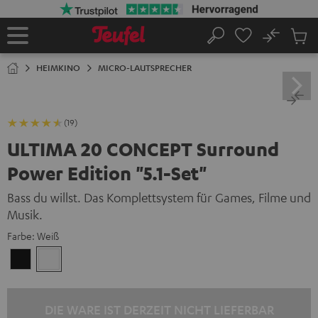
ZUM
NHALT
RINGEN
No
Abs
Startseite
Suche
Artike
im
HEIMKINO
MICRO-LAUTSPRECHER
Waren
(19)
ULTIMA 20 CONCEPT Surround
Power Edition "5.1-Set"
Bass du willst. Das Komplettsystem für Games, Filme und
Musik.
Farbe:
Weiß
Schwarz
Weiß
DIE WARE IST DERZEIT NICHT LIEFERBAR