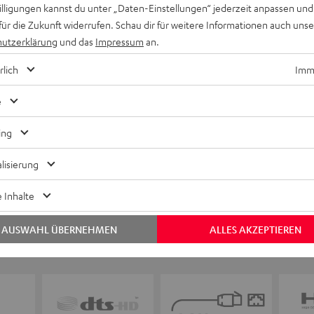
willigungen kannst du unter „Daten-Einstellungen“ jederzeit anpassen und
für die Zukunft widerrufen. Schau dir für weitere Informationen auch uns
utzerklärung
und das
Impressum
an.
Keinen Store in der Nähe? Kein Problem,
beratung
beraten dich auch persönlich am Telefo
rlich
Imme
Hier Termin buchen
e
ing
lisierung
 Inhalte
AUSWAHL ÜBERNEHMEN
ALLES AKZEPTIEREN