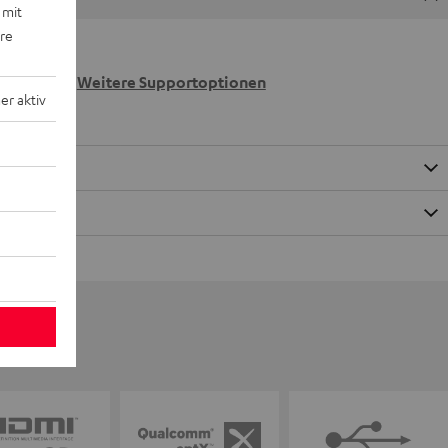
 mit
ere
 wir
n.
Weitere Supportoptionen
r aktiv