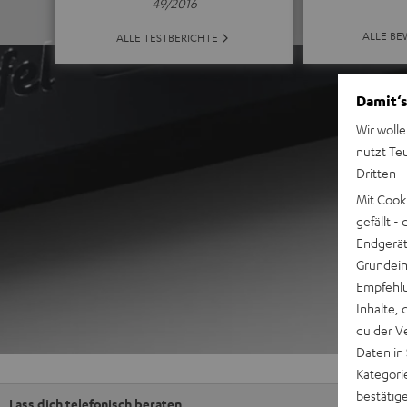
49/2016
ALLE B
ALLE TESTBERICHTE
Damit‘s
Wir wolle
nutzt Te
Dritten -
Mit Cook
gefällt 
Endgerät.
Grundeins
Empfehlu
Inhalte, 
du der V
Daten in
Kategori
bestätig
Lass dich telefonisch beraten