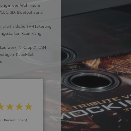
ellung in den Wohnraum
/CEC, 3D, Bluetooth und
onal erhältliche TV-Halterung
stungsstarken Raumklang
-Laufwerk, NFC, aptX, LAN
hwertigem Kabel-Set
ker
ei 1 Bewertungen)