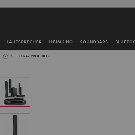
ZUM
NHALT
RINGEN
LAUTSPRECHER
HEIMKINO
SOUNDBARS
BLUETO
Startseite
BLU-RAY PRODUKTE