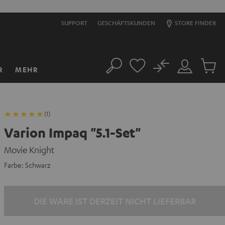
SUPPORT
GESCHÄFTSKUNDEN
STORE FINDER
No
R
MEHR
Suche
Mein
Artikel
Konto
im
Warenk
(1)
Varion Impaq "5.1-Set"
Movie Knight
Farbe:
Schwarz
DIE WARE IST DERZEIT NICHT LIEFERBAR