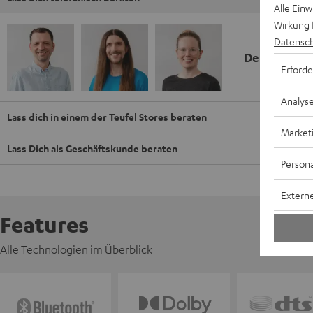
Alle Ein
Wirkung 
Datensch
Deine Kauf
Erforde
Analys
Lass dich in einem der Teufel Stores beraten
Market
Lass Dich als Geschäftskunde beraten
Persona
Externe
Features
Alle Technologien im Überblick