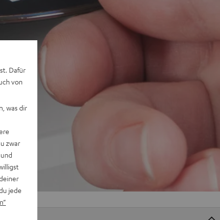
st. Dafür
auch von
, was dir
ere
du zwar
 und
willigst
deiner
du jede
n“