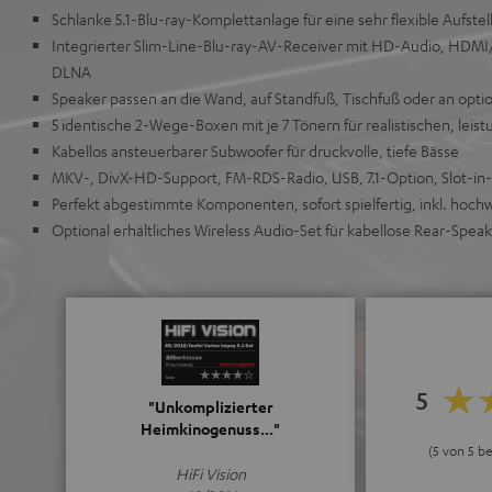
Schlanke 5.1-Blu-ray-Komplettanlage für eine sehr flexible Aufst
Integrierter Slim-Line-Blu-ray-AV-Receiver mit HD-Audio, HDMI
DLNA
Speaker passen an die Wand, auf Standfuß, Tischfuß oder an opti
5 identische 2-Wege-Boxen mit je 7 Tönern für realistischen, lei
Kabellos ansteuerbarer Subwoofer für druckvolle, tiefe Bässe
MKV-, DivX-HD-Support, FM-RDS-Radio, USB, 7.1-Option, Slot-in
Perfekt abgestimmte Komponenten, sofort spielfertig, inkl. hoc
Optional erhältliches Wireless Audio-Set für kabellose Rear-Spea
5
"Unkomplizierter
Heimkinogenuss..."
(5 von 5 b
HiFi Vision