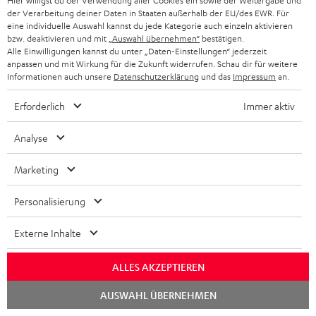
Hier willigst du der Verwendung aller Cookies ein sowie der Weitergabe und
der Verarbeitung deiner Daten in Staaten außerhalb der EU/des EWR. Für
eine individuelle Auswahl kannst du jede Kategorie auch einzeln aktivieren
bzw. deaktivieren und mit
„Auswahl übernehmen“
bestätigen.
Alle Einwilligungen kannst du unter „Daten-Einstellungen“ jederzeit
anpassen und mit Wirkung für die Zukunft widerrufen. Schau dir für weitere
Informationen auch unsere
Datenschutzerklärung
und das
Impressum
an.
„… überzeugt mit breitem und ausgewogenem Klang für
die Preisklasse…“
Erforderlich
Immer aktiv
www.gameswelt.de
Analyse
04.12.2022
Marketing
Mehr...
Personalisierung
Externe Inhalte
ALLES AKZEPTIEREN
„… ein sehr gelungenes Modell…“
Chat
AUSWAHL ÜBERNEHMEN
starten
www.allround-pc.com