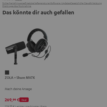
Sicherheitshinweise
Ersatzteile
Reparaturen
Software-Updates
Gesetzliche Gewährleistung
Elektrogeräte Rücknahme
Das könnte dir auch gefallen
ZOLA
ZOLA + Shure MV7X
+
Shure
Mach deine Ansage
MV7X
Dark
269,
€
99
Deal
Gray
279,
99
€
Letzter niedrigster Preis