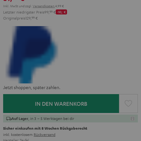
Inkl. MwSt
und zzgl.
Versandkosten
4,99 €
Letzter niedrigster Preis
99,
99
€
-10,
‐
€
Originalpreis
129,
99
€
Jetzt shoppen, später zahlen.
IN DEN WARENKORB
, in 3 – 5 Werktagen bei dir
Auf Lager
Sicher einkaufen mit 8 Wochen Rückgaberecht
inkl. kostenlosem
Rückversand
Hersteller:
Teufel