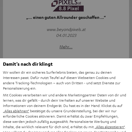
„… einen guten Allrounder geschaffen …“
www.beyondpixels.at
04.01.2023
Mehr...
Damit‘s nach dir klingt
Wir wollen dir ein sicheres Surferlebnis bieten, das genau zu deinen
Interessen passt. Dafür nutzt Teufel auf diesen Webseiten Cookies und
andere Tracking-Technologien – auch von Dritten - und setzt Dienste zur
Personalisierung ein.
„… ein insgesamt harmonisches Klangbild …“
Mit Cookies verarbeiten wir und andere Marketingpartner Daten von dir und
lernen, was dir gefällt - durch dein Verhalten auf unserer Website und
www.konsolenfan.de
Informationen von deinem Endgerät. Du hast es in der Hand: Klickst du auf
09.12.2022
„Alles ablehnen“
bestätigst du unsere Grundeinstellung, bei der wir nur
erforderliche Cookies aktivieren. Damit erhältst du zwar Empfehlungen,
diese werden jedoch zufällig ausgewählt. Personalisierte Werbung und
Mehr...
Inhalte, die wirklich relevant für dich sind, erhältst du mit
„Alles akzeptieren“
.