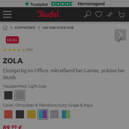
ZUM
NHALT
RINGEN
No
Abs
Startseite
Suche
Artike
im
KOPFHÖRER
ON-EAR OVER-EAR
Waren
DEAL
(110)
ZOLA
Einzigartig im Office, mitreißend bei Games, präzise bei
Musik
Haupteinheit:
Light Gray
Dark
Light
Gray
Gray
Cover, Ohrpolster & Mikrofonschutz:
Grape & Aqua
Coral
Dark
Golden
Grape
Light
Teal
Red
Gray
Amber
&
Gray
&
89,
€
99
Aqua
Lime