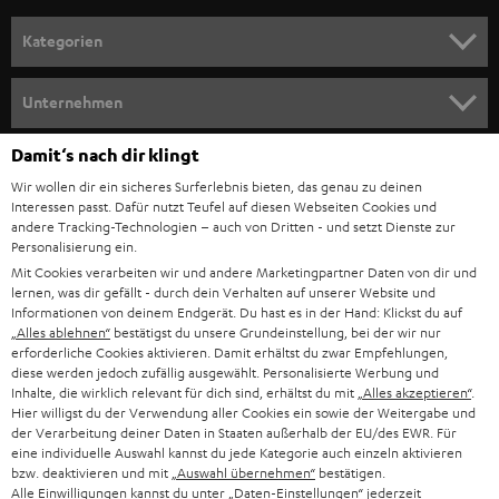
n
Kategorien
m
HEIMKINO
e
Unternehmen
l
HEIMKINO-KOMPLETTANLAGEN
SUPPORT
Damit‘s nach dir klingt
d
Teufel Onlineshops
Wir wollen dir ein sicheres Surferlebnis bieten, das genau zu deinen
SOUNDBAR
u
KARRIERE
Interessen passt. Dafür nutzt Teufel auf diesen Webseiten Cookies und
DEUTSCHLAND
n
andere Tracking-Technologien – auch von Dritten - und setzt Dienste zur
HIFI-LAUTSPRECHER
Personalisierung ein.
PRESSE & MARKETING
g
Mit Cookies verarbeiten wir und andere Marketingpartner Daten von dir und
ÖSTERREICH
SMART HOME
lernen, was dir gefällt - durch dein Verhalten auf unserer Website und
GESCHÄFTSKUNDEN
Informationen von deinem Endgerät. Du hast es in der Hand: Klickst du auf
„Alles ablehnen“
bestätigst du unsere Grundeinstellung, bei der wir nur
SCHWEIZ
BLUETOOTH-LAUTSPRECHER
PARTNERPROGRAMM
erforderliche Cookies aktivieren. Damit erhältst du zwar Empfehlungen,
diese werden jedoch zufällig ausgewählt. Personalisierte Werbung und
KOPFHÖRER
Inhalte, die wirklich relevant für dich sind, erhältst du mit
„Alles akzeptieren“
.
NIEDERLANDE
BLOG
Hier willigst du der Verwendung aller Cookies ein sowie der Weitergabe und
der Verarbeitung deiner Daten in Staaten außerhalb der EU/des EWR. Für
BLUETOOTH-KOPFHÖRER
NEWSLETTER
eine individuelle Auswahl kannst du jede Kategorie auch einzeln aktivieren
BELGIEN
bzw. deaktivieren und mit
„Auswahl übernehmen“
bestätigen.
STEREOANLAGEN
Alle Einwilligungen kannst du unter „Daten-Einstellungen“ jederzeit
STORES