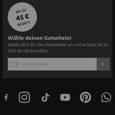
BIS ZU
45 €
RABATT
N
Wähle deinen Gutschein!
Melde dich für den Newsletter an und erhalte bis zu
e
45 € als Dankeschön.
w
s
JETZT
EMAIL
l
ANME
WIDGET
e
t
t
e
r
a