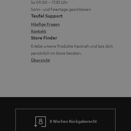
z
e
Sa 09:00 – 17:30 Uhr
L
t
ä
u
r
Sonn- und Feiertage geschlossen
e
a
t
Teufel Support
r
s
x
k
e
Häufige Fragen
G
a
i
Kontakt
t
R
a
n
Store Finder
k
d
ü
r
d
Erlebe unsere Produkte hautnah und lass dich
o
a
c
a
persönlich im Store beraten.
n
t
k
Übersicht
n
e
n
t
n
a
i
h
e
m
e
8 Wochen Rückgaberecht