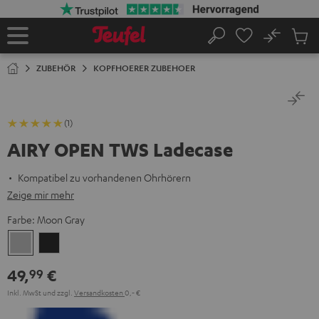
ZUM
NHALT
RINGEN
No
Abs
Startseite
Suche
Artike
im
ZUBEHÖR
KOPFHOERER ZUBEHOER
Waren
(1)
AIRY OPEN TWS Ladecase
Kompatibel zu vorhandenen Ohrhörern
Zeige mir mehr
Farbe:
Moon Gray
Moon
Night
Gray
Black
49,
€
99
Inkl. MwSt
und zzgl.
Versandkosten
0,‐ €