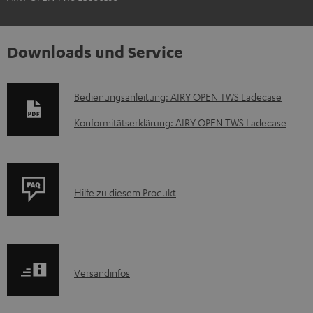
Downloads und Service
D
Bedienungsanleitung: AIRY OPEN TWS Ladecase
o
Konformitätserklärung: AIRY OPEN TWS Ladecase
k
u
m
P
Hilfe zu diesem Produkt
e
r
n
o
t
d
e
I
Versandinfos
u
z
n
k
u