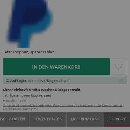
Jetzt shoppen, später zahlen.
IN DEN WARENKORB
, in 2 – 4 Werktagen bei dir
Auf Lager
Sicher einkaufen mit 8 Wochen Rückgaberecht
inkl. kostenlosem
Rückversand
Hersteller:
Teufel
Sicherheitshinweise
Ersatzteile
Reparaturen
Software-Updates
Gesetzliche Gewährleistung
Elektrogeräte Rücknahme
ISCHE DATEN
BEWERTUNGEN
LIEFERUMFANG
SUPPORT