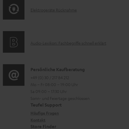
o
t
t
E
Elektrogeräte Rücknahme
r
i
e
l
m
o
r
e
a
n
l
k
t
e
a
A
Audio-Lexikon: Fachbegriffe schnell erklärt
t
i
n
d
u
r
o
z
e
d
o
n
u
n
i
K
Persönliche Kaufberatung
g
e
m
o
o
+49 (0) 30 / 217 84 212
e
n
V
Mo – Fr 08:00 – 19:00 Uhr
-
n
r
z
e
Sa 09:00 – 17:30 Uhr
L
t
ä
u
r
Sonn- und Feiertage geschlossen
e
a
t
Teufel Support
r
s
x
k
e
Häufige Fragen
G
a
i
Kontakt
t
R
a
n
Store Finder