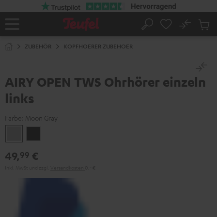
ZUM
NHALT
RINGEN
No
Abs
Startseite
Suche
Artike
im
ZUBEHÖR
KOPFHOERER ZUBEHOER
Waren
AIRY OPEN TWS Ohrhörer einzeln
links
Farbe:
Moon Gray
Moon
Night
Gray
Black
49,
€
99
Inkl. MwSt
und zzgl.
Versandkosten
0,‐ €