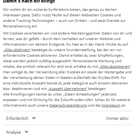
Damit‘s nach dir klingt
d
Teufel Onlineshops
Wir wollen dir ein sicheres Surferlebnis bieten, das genau zu deinen
SOUNDBAR
u
KARRIERE
Interessen passt. Dafür nutzt Teufel auf diesen Webseiten Cookies und
DEUTSCHLAND
n
andere Tracking-Technologien – auch von Dritten - und setzt Dienste zur
HIFI-LAUTSPRECHER
Personalisierung ein.
PRESSE & MARKETING
g
Mit Cookies verarbeiten wir und andere Marketingpartner Daten von dir und
ÖSTERREICH
SMART HOME
lernen, was dir gefällt - durch dein Verhalten auf unserer Website und
GESCHÄFTSKUNDEN
Informationen von deinem Endgerät. Du hast es in der Hand: Klickst du auf
„Alles ablehnen“
bestätigst du unsere Grundeinstellung, bei der wir nur
SCHWEIZ
BLUETOOTH-LAUTSPRECHER
PARTNERPROGRAMM
erforderliche Cookies aktivieren. Damit erhältst du zwar Empfehlungen,
diese werden jedoch zufällig ausgewählt. Personalisierte Werbung und
KOPFHÖRER
Inhalte, die wirklich relevant für dich sind, erhältst du mit
„Alles akzeptieren“
.
NIEDERLANDE
BLOG
Hier willigst du der Verwendung aller Cookies ein sowie der Weitergabe und
der Verarbeitung deiner Daten in Staaten außerhalb der EU/des EWR. Für
BLUETOOTH-KOPFHÖRER
NEWSLETTER
eine individuelle Auswahl kannst du jede Kategorie auch einzeln aktivieren
BELGIEN
bzw. deaktivieren und mit
„Auswahl übernehmen“
bestätigen.
STEREOANLAGEN
Alle Einwilligungen kannst du unter „Daten-Einstellungen“ jederzeit
STORES
anpassen und mit Wirkung für die Zukunft widerrufen. Schau dir für weitere
FRANKREICH
LAUTSPRECHER
Informationen auch unsere
Datenschutzerklärung
und das
Impressum
an.
DEINE VORTEILE BEI TEUFEL
Erforderlich
Immer aktiv
POLEN
ULTIMA-SERIE
TEUFEL STORY
Analyse
IN-EAR-KOPFHÖRER
SPANIEN
UNSER MANAGEMENT