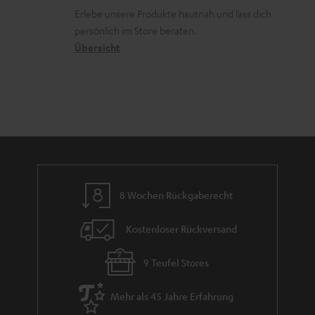
k
d
ü
r
d
Erlebe unsere Produkte hautnah und lass dich
o
a
c
a
persönlich im Store beraten.
n
t
k
Übersicht
n
e
n
t
n
a
i
h
e
m
e
8 Wochen Rückgaberecht
Kostenloser Rückversand
9 Teufel Stores
Mehr als 45 Jahre Erfahrung