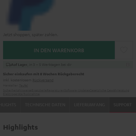
Jetzt shoppen, später zahlen.
IN DEN WARENKORB
, in 3 – 5 Werktagen bei dir
Auf Lager
Sicher einkaufen mit 8 Wochen Rückgaberecht
inkl. kostenlosem
Rückversand
Hersteller:
Teufel
Sicherheitshinweise
Ersatzteile
Reparaturen
Software-Updates
Gesetzliche Gewährleistung
Elektrogeräte Rücknahme
HLIGHTS
TECHNISCHE DATEN
LIEFERUMFANG
SUPPORT
Highlights