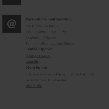
n
u
r
o
t
d
o
n
e
i
K
Persönliche Kaufberatung
g
e
r
o
o
+49 (0) 30 / 217 84 212
e
n
l
Mo – Fr 08:00 – 19:00 Uhr
-
n
r
z
a
Sa 09:00 – 17:30 Uhr
L
t
ä
u
Sonn- und Feiertage geschlossen
d
e
a
t
Teufel Support
r
e
x
k
e
Häufige Fragen
G
n
i
Kontakt
t
R
a
Store Finder
k
d
ü
r
Erlebe unsere Produkte hautnah und lass dich
o
a
c
a
persönlich im Store beraten.
n
t
k
Übersicht
n
e
n
t
n
a
i
h