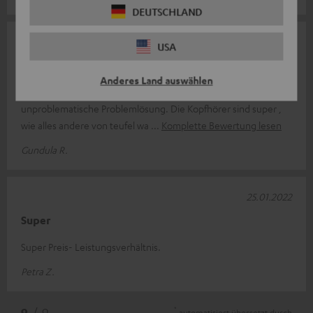
DEUTSCHLAND
17.01.2023
USA
Sehr zufrieden
Anderes Land auswählen
Sehr schnelle Lieferung. Sehr netter Kontakt und
unproblematische Problemlösung. Die Kopfhörer sind super ,
wie alles andere von teufel wa
Komplette Bewertung lesen
Gundula R.
25.01.2022
Super
Super Preis- Leistungsverhältnis.
Petra Z.
*
9
/ 9
automatisiert übersetzt durch