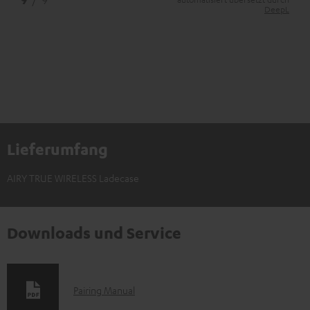
DeepL
Lieferumfang
AIRY TRUE WIRELESS Ladecase
Downloads und Service
D
Pairing Manual