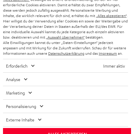
SCHWEIZ
BLUETOOTH-LAUTSPRECHER
PARTNERPROGRAMM
erforderliche Cookies aktivieren. Damit erhältst du zwar Empfehlungen,
diese werden jedoch zufällig ausgewählt. Personalisierte Werbung und
KOPFHÖRER
Inhalte, die wirklich relevant für dich sind, erhältst du mit
„Alles akzeptieren“
.
NIEDERLANDE
BLOG
Hier willigst du der Verwendung aller Cookies ein sowie der Weitergabe und
der Verarbeitung deiner Daten in Staaten außerhalb der EU/des EWR. Für
BLUETOOTH-KOPFHÖRER
NEWSLETTER
eine individuelle Auswahl kannst du jede Kategorie auch einzeln aktivieren
BELGIEN
bzw. deaktivieren und mit
„Auswahl übernehmen“
bestätigen.
STEREOANLAGEN
Alle Einwilligungen kannst du unter „Daten-Einstellungen“ jederzeit
STORES
anpassen und mit Wirkung für die Zukunft widerrufen. Schau dir für weitere
FRANKREICH
LAUTSPRECHER
Informationen auch unsere
Datenschutzerklärung
und das
Impressum
an.
DEINE VORTEILE BEI TEUFEL
Erforderlich
Immer aktiv
POLEN
ULTIMA-SERIE
TEUFEL STORY
Analyse
IN-EAR-KOPFHÖRER
SPANIEN
UNSER MANAGEMENT
Marketing
FANSHOP
NACHHALTIGKEIT
ITALIEN
NEUHEITEN
Personalisierung
Technische Änderungen, Tippfehler und Irrtum vorbehalten. Das auf unseren
UNSERE WERTE
Fotos abgebildete Zubehör ist nicht im Lieferumfang enthalten. Etwaige
USA
Entsorgungsgebühren für Batterien sind im Preis inbegriffen.
Externe Inhalte
BILDUNGSRABATT
©2026 Lautsprecher Teufel GmbH - All rights reserved.
WEITERE LÄNDER