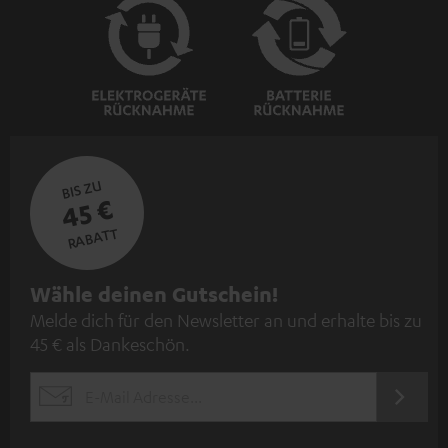
BIS ZU
45 €
RABATT
N
Wähle deinen Gutschein!
Melde dich für den Newsletter an und erhalte bis zu
e
45 € als Dankeschön.
w
s
JETZT
EMAIL
l
ANME
WIDGET
e