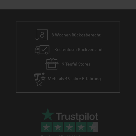
e
m
e
8 Wochen Rückgaberecht
Kostenloser Rückversand
9 Teufel Stores
Mehr als 45 Jahre Erfahrung