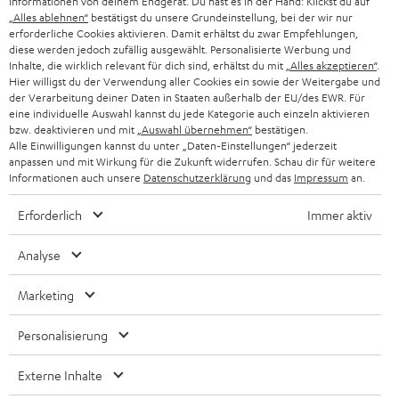
Informationen von deinem Endgerät. Du hast es in der Hand: Klickst du auf
„Alles ablehnen“
bestätigst du unsere Grundeinstellung, bei der wir nur
SCHWEIZ
BLUETOOTH-LAUTSPRECHER
PARTNERPROGRAMM
erforderliche Cookies aktivieren. Damit erhältst du zwar Empfehlungen,
diese werden jedoch zufällig ausgewählt. Personalisierte Werbung und
KOPFHÖRER
Inhalte, die wirklich relevant für dich sind, erhältst du mit
„Alles akzeptieren“
.
NIEDERLANDE
BLOG
Hier willigst du der Verwendung aller Cookies ein sowie der Weitergabe und
der Verarbeitung deiner Daten in Staaten außerhalb der EU/des EWR. Für
BLUETOOTH-KOPFHÖRER
NEWSLETTER
eine individuelle Auswahl kannst du jede Kategorie auch einzeln aktivieren
BELGIEN
bzw. deaktivieren und mit
„Auswahl übernehmen“
bestätigen.
STEREOANLAGEN
Alle Einwilligungen kannst du unter „Daten-Einstellungen“ jederzeit
STORES
anpassen und mit Wirkung für die Zukunft widerrufen. Schau dir für weitere
FRANKREICH
LAUTSPRECHER
Informationen auch unsere
Datenschutzerklärung
und das
Impressum
an.
DEINE VORTEILE BEI TEUFEL
Erforderlich
Immer aktiv
POLEN
ULTIMA-SERIE
TEUFEL STORY
Analyse
IN-EAR-KOPFHÖRER
SPANIEN
UNSER MANAGEMENT
Marketing
FANSHOP
NACHHALTIGKEIT
ITALIEN
NEUHEITEN
Personalisierung
Technische Änderungen, Tippfehler und Irrtum vorbehalten. Das auf unseren
UNSERE WERTE
Fotos abgebildete Zubehör ist nicht im Lieferumfang enthalten. Etwaige
USA
Entsorgungsgebühren für Batterien sind im Preis inbegriffen.
Externe Inhalte
BILDUNGSRABATT