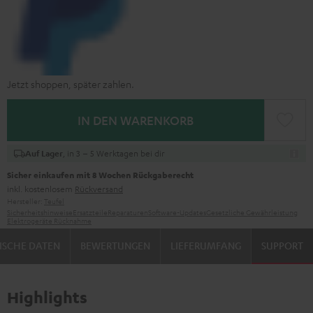
Jetzt shoppen, später zahlen.
IN DEN WARENKORB
, in 3 – 5 Werktagen bei dir
Auf Lager
Sicher einkaufen mit 8 Wochen Rückgaberecht
inkl. kostenlosem
Rückversand
Hersteller:
Teufel
Sicherheitshinweise
Ersatzteile
Reparaturen
Software-Updates
Gesetzliche Gewährleistung
Elektrogeräte Rücknahme
ISCHE DATEN
BEWERTUNGEN
LIEFERUMFANG
SUPPORT
Highlights