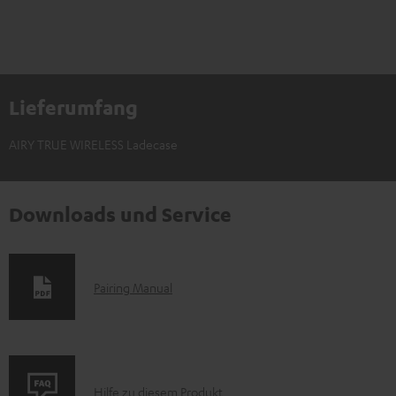
Lieferumfang
AIRY TRUE WIRELESS Ladecase
Downloads und Service
D
Pairing Manual
o
k
u
P
m
Hilfe zu diesem Produkt