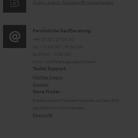
r
A
Audio-Lexikon: Fachbegriffe schnell erklärt
t
i
n
l
u
r
o
z
a
d
o
n
u
d
i
K
Persönliche Kaufberatung
g
e
m
e
o
o
+49 (0) 30 / 217 84 212
e
n
V
n
Mo – Fr 08:00 – 19:00 Uhr
-
n
r
z
e
Sa 09:00 – 17:30 Uhr
L
t
ä
u
r
Sonn- und Feiertage geschlossen
e
a
t
Teufel Support
r
s
x
k
e
Häufige Fragen
G
a
i
Kontakt
t
R
a
n
Store Finder
k
d
ü
r
d
Erlebe unsere Produkte hautnah und lass dich
o
a
c
a
persönlich im Store beraten.
n
t
k
Übersicht
n
e
n
t
n
a
i