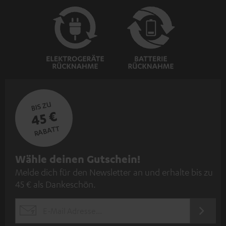
BIS ZU
45 €
RABATT
N
Wähle deinen Gutschein!
Melde dich für den Newsletter an und erhalte bis zu
e
45 € als Dankeschön.
w
s
JETZT
EMAIL
l
ANME