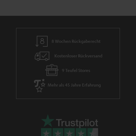
h
e
m
e
8 Wochen Rückgaberecht
Kostenloser Rückversand
9 Teufel Stores
Mehr als 45 Jahre Erfahrung