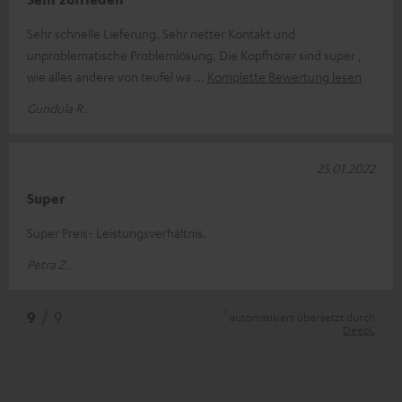
Sehr schnelle Lieferung. Sehr netter Kontakt und
unproblematische Problemlösung. Die Kopfhörer sind super ,
wie alles andere von teufel wa
Komplette Bewertung lesen
Gundula R.
25.01.2022
Super
Super Preis- Leistungsverhältnis.
Petra Z.
*
9
/ 9
automatisiert übersetzt durch
DeepL