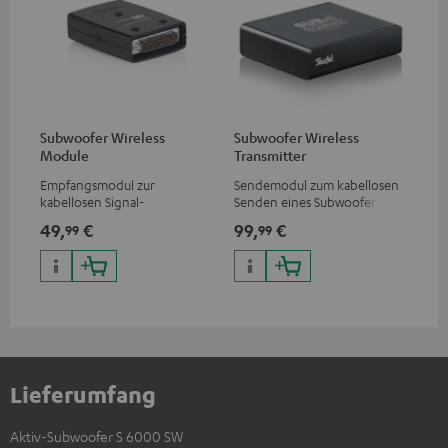
Subwoofer Wireless
Subwoofer Wireless
Module
Transmitter
Empfangsmodul zur
Sendemodul zum kabellosen
kabellosen Signal-
Senden eines Subwoofer-
Übertragung, geeignet für
Signals
49,
€
99,
€
99
99
Subwoofer T 4000/S 6000
Lieferumfang
Aktiv-Subwoofer S 6000 SW