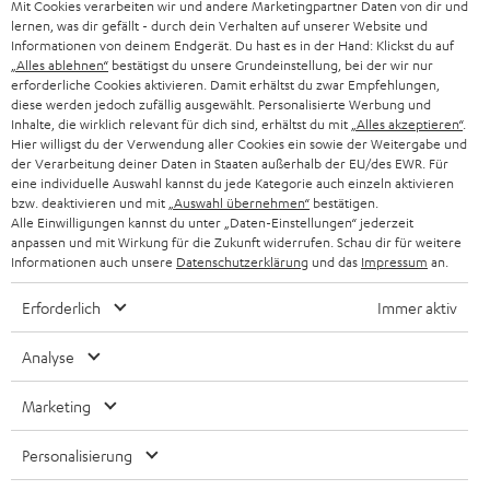
Mit Cookies verarbeiten wir und andere Marketingpartner Daten von dir und
ÖSTERREICH
SMART HOME
lernen, was dir gefällt - durch dein Verhalten auf unserer Website und
GESCHÄFTSKUNDEN
Informationen von deinem Endgerät. Du hast es in der Hand: Klickst du auf
„Alles ablehnen“
bestätigst du unsere Grundeinstellung, bei der wir nur
SCHWEIZ
BLUETOOTH-LAUTSPRECHER
PARTNERPROGRAMM
erforderliche Cookies aktivieren. Damit erhältst du zwar Empfehlungen,
diese werden jedoch zufällig ausgewählt. Personalisierte Werbung und
KOPFHÖRER
Inhalte, die wirklich relevant für dich sind, erhältst du mit
„Alles akzeptieren“
.
NIEDERLANDE
BLOG
Hier willigst du der Verwendung aller Cookies ein sowie der Weitergabe und
der Verarbeitung deiner Daten in Staaten außerhalb der EU/des EWR. Für
BLUETOOTH-KOPFHÖRER
NEWSLETTER
eine individuelle Auswahl kannst du jede Kategorie auch einzeln aktivieren
BELGIEN
bzw. deaktivieren und mit
„Auswahl übernehmen“
bestätigen.
STEREOANLAGEN
Alle Einwilligungen kannst du unter „Daten-Einstellungen“ jederzeit
STORES
anpassen und mit Wirkung für die Zukunft widerrufen. Schau dir für weitere
FRANKREICH
LAUTSPRECHER
Informationen auch unsere
Datenschutzerklärung
und das
Impressum
an.
DEINE VORTEILE BEI TEUFEL
Erforderlich
Immer aktiv
POLEN
ULTIMA-SERIE
TEUFEL STORY
Analyse
IN-EAR-KOPFHÖRER
SPANIEN
UNSER MANAGEMENT
Marketing
FANSHOP
NACHHALTIGKEIT
ITALIEN
NEUHEITEN
Personalisierung
Technische Änderungen, Tippfehler und Irrtum vorbehalten. Das auf unseren
UNSERE WERTE
Fotos abgebildete Zubehör ist nicht im Lieferumfang enthalten. Etwaige
USA