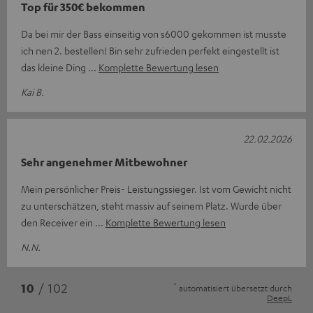
Top für 350€ bekommen
Da bei mir der Bass einseitig von s6000 gekommen ist musste
ich nen 2. bestellen! Bin sehr zufrieden perfekt eingestellt ist
das kleine Ding
Komplette Bewertung lesen
Kai B.
22.02.2026
Sehr angenehmer Mitbewohner
Mein persönlicher Preis- Leistungssieger. Ist vom Gewicht nicht
zu unterschätzen, steht massiv auf seinem Platz. Wurde über
den Receiver ein
Komplette Bewertung lesen
N.N.
*
10
/ 102
automatisiert übersetzt durch
DeepL