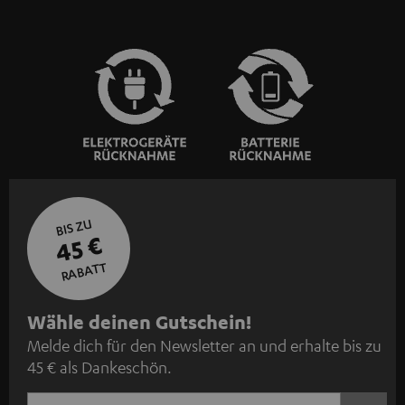
BIS ZU
45 €
RABATT
N
Wähle deinen Gutschein!
Melde dich für den Newsletter an und erhalte bis zu
e
45 € als Dankeschön.
w
s