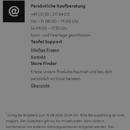
u
i
n
K
Persönliche Kaufberatung
g
e
m
o
o
+49 (0) 30 / 217 84 212
e
n
V
Mo – Fr 08:00 – 19:00 Uhr
-
n
r
z
e
Sa 09:00 – 17:30 Uhr
L
t
ä
u
r
Sonn- und Feiertage geschlossen
e
a
t
Teufel Support
r
s
x
k
e
Häufige Fragen
G
a
i
Kontakt
t
R
a
n
Store Finder
k
d
ü
r
d
Erlebe unsere Produkte hautnah und lass dich
o
a
c
a
persönlich im Store beraten.
n
t
k
Übersicht
n
e
n
t
n
a
i
h
e
1
Gültig bis längstens zum 15.08.2026 23:59 Uhr.
Eine Barauszahlung ist nicht
m
möglich. Der Gutschein gilt nur für Privatkunden. Kann nicht in
Kombination mit anderen Aktionsgutscheinen eingelöst werden. Der
e