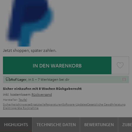
Jetzt shoppen, später zahlen.
IN DEN WARENKORB
, in 5 – 7 Werktagen bei dir
Auf Lager
Sicher einkaufen mit 8 Wochen Rückgaberecht
inkl. kostenlosem
Rückversand
Hersteller:
Teufel
Sicherheitshinweise
Ersatzteile
Reparaturen
Software-Updates
Gesetzliche Gewährleistung
Elektrogeräte Rücknahme
HIGHLIGHTS
TECHNISCHE DATEN
BEWERTUNGEN
ZUB