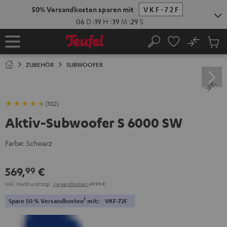
ZUM
NHALT
RINGEN
No
Abs
Startseite
Suche
Artike
im
ZUBEHÖR
SUBWOOFER
Waren
(102)
Aktiv-Subwoofer S 6000 SW
Farbe:
Schwarz
569,
€
99
Inkl. MwSt
und zzgl.
Versandkosten
49,99 €
1
Spare 50 % Versandkosten
mit:
VKF-72F