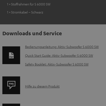
1 × Stoffrahmen für S 6000 SW
1 × Stromkabel – Schwarz
Downloads und Service
D
Bedienungsanleitung: Aktiv-Subwoofer S 6000 SW
o
Quick Start Guide: Aktiv-Subwoofer S 6000 SW
k
Safety Booklet: Aktiv-Subwoofer S 6000 SW
u
m
e
P
Hilfe zu diesem Produkt
n
r
t
o
e