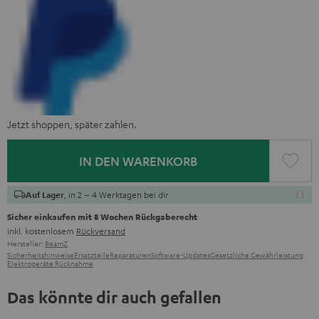
Jetzt shoppen, später zahlen.
IN DEN WARENKORB
, in 2 – 4 Werktagen bei dir
Auf Lager
Sicher einkaufen mit 8 Wochen Rückgaberecht
inkl. kostenlosem
Rückversand
Hersteller:
BeamZ
Sicherheitshinweise
Ersatzteile
Reparaturen
Software-Updates
Gesetzliche Gewährleistung
Elektrogeräte Rücknahme
Das könnte dir auch gefallen