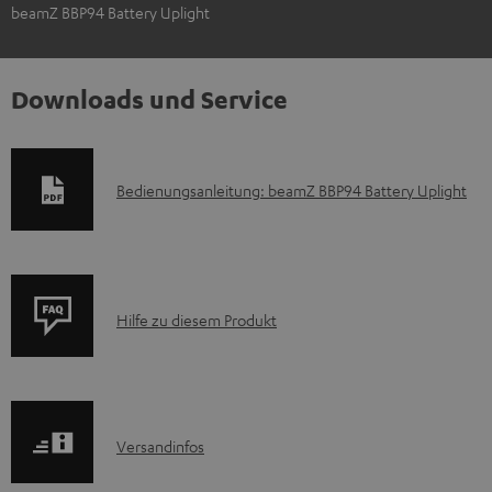
beamZ BBP94 Battery Uplight
Downloads und Service
D
Bedienungsanleitung: beamZ BBP94 Battery Uplight
o
k
u
P
m
Hilfe zu diesem Produkt
r
e
o
n
d
t
I
Versandinfos
u
e
n
k
z