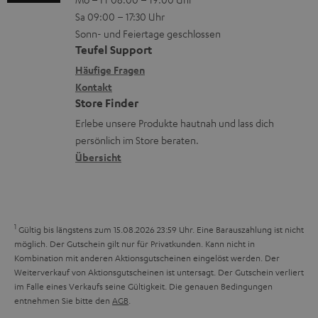
-
n
r
z
e
Sa 09:00 – 17:30 Uhr
L
t
ä
u
r
Sonn- und Feiertage geschlossen
e
a
t
Teufel Support
r
s
x
k
e
Häufige Fragen
G
a
i
Kontakt
t
R
a
n
Store Finder
k
d
ü
r
d
Erlebe unsere Produkte hautnah und lass dich
o
a
c
a
persönlich im Store beraten.
n
t
k
Übersicht
n
e
n
t
n
a
i
h
e
1
Gültig bis längstens zum 15.08.2026 23:59 Uhr.
Eine Barauszahlung ist nicht
m
möglich. Der Gutschein gilt nur für Privatkunden. Kann nicht in
Kombination mit anderen Aktionsgutscheinen eingelöst werden. Der
e
Weiterverkauf von Aktionsgutscheinen ist untersagt. Der Gutschein verliert
im Falle eines Verkaufs seine Gültigkeit. Die genauen Bedingungen
entnehmen Sie bitte den
AGB
.