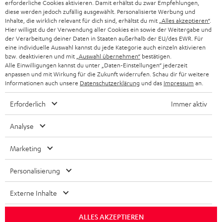
PARTNERPROGRAMM
erforderliche Cookies aktivieren. Damit erhältst du zwar Empfehlungen,
diese werden jedoch zufällig ausgewählt. Personalisierte Werbung und
KOPFHÖRER
Inhalte, die wirklich relevant für dich sind, erhältst du mit
„Alles akzeptieren“
.
NIEDERLANDE
BLOG
Hier willigst du der Verwendung aller Cookies ein sowie der Weitergabe und
der Verarbeitung deiner Daten in Staaten außerhalb der EU/des EWR. Für
BLUETOOTH-KOPFHÖRER
NEWSLETTER
eine individuelle Auswahl kannst du jede Kategorie auch einzeln aktivieren
BELGIEN
bzw. deaktivieren und mit
„Auswahl übernehmen“
bestätigen.
STEREOANLAGEN
Alle Einwilligungen kannst du unter „Daten-Einstellungen“ jederzeit
STORES
anpassen und mit Wirkung für die Zukunft widerrufen. Schau dir für weitere
FRANKREICH
LAUTSPRECHER
Informationen auch unsere
Datenschutzerklärung
und das
Impressum
an.
DEINE VORTEILE BEI TEUFEL
Erforderlich
Immer aktiv
POLEN
ULTIMA-SERIE
TEUFEL STORY
Analyse
IN-EAR-KOPFHÖRER
SPANIEN
UNSER MANAGEMENT
Marketing
FANSHOP
NACHHALTIGKEIT
ITALIEN
NEUHEITEN
Personalisierung
Technische Änderungen, Tippfehler und Irrtum vorbehalten. Das auf unseren
UNSERE WERTE
Fotos abgebildete Zubehör ist nicht im Lieferumfang enthalten. Etwaige
USA
Entsorgungsgebühren für Batterien sind im Preis inbegriffen.
Externe Inhalte
BILDUNGSRABATT
©2026 Lautsprecher Teufel GmbH - All rights reserved.
WEITERE LÄNDER
ALLES AKZEPTIEREN
GESCHENKGUTSCHEIN