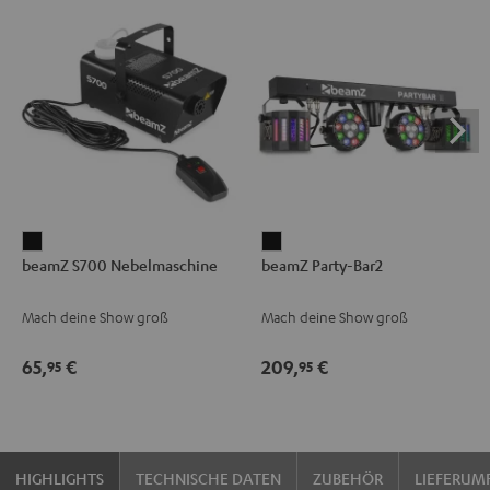
beamZ
beamZ
beamZ S700 Nebelmaschine
beamZ Party-Bar2
S700
Party-
Nebelmaschine
Bar2
Mach deine Show groß
Mach deine Show groß
Schwarz
Schwarz
65,
€
209,
€
95
95
HIGHLIGHTS
TECHNISCHE DATEN
ZUBEHÖR
LIEFERUM