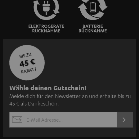
BIS ZU
45 €
RABATT
N
Wähle deinen Gutschein!
Melde dich für den Newsletter an und erhalte bis zu
e
45 € als Dankeschön.
w
s
JETZT
EMAIL
l
ANME
WIDGET
e