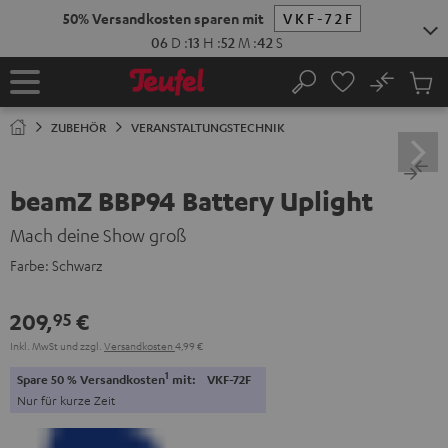
ZUM
50% Versandkosten sparen mit
VKF-72F
NHALT
RINGEN
06
D
:
13
H
:
52
M
:
41
S
No
Abs
Startseite
Suche
Artike
im
ZUBEHÖR
VERANSTALTUNGSTECHNIK
Waren
beamZ BBP94 Battery Uplight
Mach deine Show groß
Farbe:
Schwarz
209,
€
95
Inkl. MwSt
und zzgl.
Versandkosten
4,99 €
1
Spare 50 % Versandkosten
mit:
VKF-72F
Nur für kurze Zeit