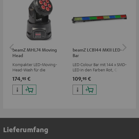
beamZ MHL74 Moving
beamZ LCB144 MKII LED-
be
Head
Bar
Kompakter LED-Moving-
LED Colour Bar mit 144 x SMD-
Spi
Head-Wash für die
LED in den Farben Rot, Grün
Lic
professionelle Ausleuchtung
und Blau
höh
174,
€
109,
€
20
95
95
deiner Show
und
Lieferumfang